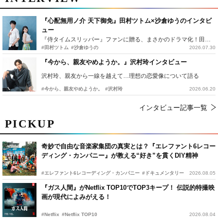
『心配無用ノ介 天下御免』田村ツトム×沙倉ゆうのインタビ
ュー
『侍タイムスリッパー』ファンに贈る、まさかのドラマ化！田村ツトム×沙倉ゆうのが語る『心配無用ノ介』撮影秘話
#田村ツトム
#沙倉ゆうの
2026.07.30
『今から、親友やめようか。』沢村玲インタビュー
沢村玲、親友から一線を越えて…理想の恋愛像について語る
#今から、親友やめようか。
#沢村玲
2026.06.20
インタビュー記事一覧
PICKUP
奇妙で自由な音楽家集団の真実とは？『エレファント6レコー
ディング・カンパニー』が教える“好き”を貫くDIY精神
#エレファント6レコーディング・カンパニー
#ドキュメンタリー
2026.08.05
『ガス人間』がNetflix TOP10でTOP3キープ！ 伝説的特撮映
画が現代によみがえる！
#Netflix
#Netflix TOP10
2026.08.04