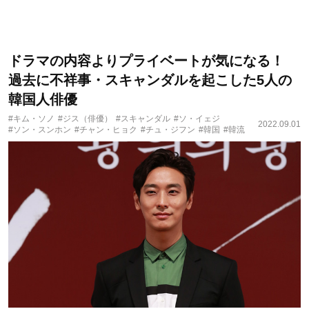
ドラマの内容よりプライベートが気になる！
過去に不祥事・スキャンダルを起こした5人の
韓国人俳優
#キム・ソノ
#ジス（俳優）
#スキャンダル
#ソ・イェジ
2022.09.01
#ソン・スンホン
#チャン・ヒョク
#チュ・ジフン
#韓国
#韓流