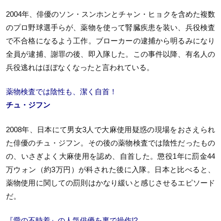
2004年、俳優のソン・スンホンとチャン・ヒョクを含めた複数
のプロ野球選手らが、薬物を使って腎臓疾患を装い、兵役検査
で不合格になるよう工作。ブローカーの逮捕から明るみになり
全員が逮捕、謝罪の後、即入隊した。この事件以降、有名人の
兵役逃れはほぼなくなったと言われている。
薬物検査では陰性も、潔く自首！
チュ・ジフン
2008年、日本にて男女3人で大麻使用疑惑の現場をおさえられ
た俳優のチュ・ジフン。その後の薬物検査では陰性だったもの
の、いさぎよく大麻使用を認め、自首した。懲役1年に罰金44
万ウォン（約3万円）が科された後に入隊。日本と比べると、
薬物使用に関しての罰則はかなり緩いと感じさせるエピソード
だ。
『愛の不時着』の人気俳優を裏で操作!?