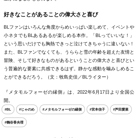
好きなことがあることの偉大さと喜び
BLファンはいろんな角度からめいっぱい楽しめて、イベントや
小ネタでもBLあるあるが楽しめる本作。「BLっていいな！」
という思いだけでも胸熱できっと泣けてきちゃうに違いない！
また、BLファンでなくても、うららと雪の年齢を超えた友情と
冒険、そして好きなものがあるということの偉大さと喜びとい
う普遍的な要素に共感できるはず。静かな感動を噛みしめるこ
とができるだろう。（文：牧島史佳／BLライター）
『メタモルフォーゼの縁側』は、2022年6月17日より全国公
開。
#BL
#じゃのめ
#メタモルフォーゼの縁側
#宮本信子
#芦田愛菜
#鶴谷香央理