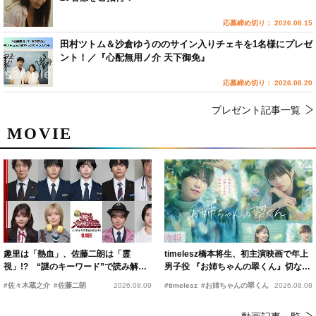
応募締め切り： 2026.08.15
田村ツトム＆沙倉ゆうののサイン入りチェキを1名様にプレゼ
ント！／『心配無用ノ介 天下御免』
応募締め切り： 2026.08.20
プレゼント記事一覧
MOVIE
趣里は「熱血」、佐藤二朗は「霊
timelesz橋本将生、初主演映画で年上
視」!? “謎のキーワード”で読み解く
男子役 『お姉ちゃんの翠くん』切ない
『踊る大捜査線 N.E.W.』新メンバー
恋の幕開けを予感
#佐々木蔵之介
#佐藤二朗
2026.08.09
#timelesz
#お姉ちゃんの翠くん
2026.08.08