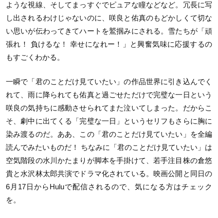
ような視線、そしてまっすぐでピュアな瞳などなど。冗長に写
し出されるわけじゃないのに、咲良と佑真のもどかしくて切な
い思いが伝わってきてハートを鷲掴みにされる。雪たちが「頑
張れ！ 負けるな！ 幸せになれー！」と興奮気味に応援するの
もすごくわかる。
一瞬で「君のことだけ見ていたい」の作品世界に引き込んでく
れて、雨に降られても佑真と過ごせただけで完璧な一日という
咲良の気持ちに感動させられてまた泣いてしまった。だからこ
そ、劇中に出てくる「完璧な一日」というセリフもさらに胸に
染み渡るのだ。ああ、この「君のことだけ見ていたい」を全編
読んでみたいものだ！ ちなみに「君のことだけ見ていたい」は
空気階段の水川かたまりが脚本を手掛けて、若手注目株の倉悠
貴と水沢林太郎共演でドラマ化されている。映画公開と同日の
6月17日からHuluで配信されるので、気になる方はチェック
を。