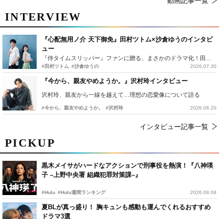
動画記事一覧
INTERVIEW
『心配無用ノ介 天下御免』田村ツトム×沙倉ゆうのインタビ
ュー
『侍タイムスリッパー』ファンに贈る、まさかのドラマ化！田村ツトム×沙倉ゆうのが語る『心配無用ノ介』撮影秘話
#田村ツトム
#沙倉ゆうの
2026.07.30
『今から、親友やめようか。』沢村玲インタビュー
沢村玲、親友から一線を越えて…理想の恋愛像について語る
#今から、親友やめようか。
#沢村玲
2026.06.20
インタビュー記事一覧
PICKUP
黒木メイサがハードなアクションで刑事役を熱演！『八神瑛
子 –上野中央署 組織犯罪対策課–』
#Hulu
#Hulu週間ランキング
2026.08.08
夏BLが真っ盛り！ 胸キュンも感動も運んでくれるおすすめ
ドラマ3選