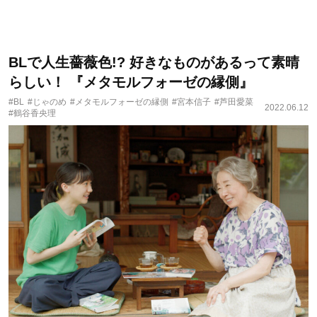
BLで人生薔薇色!? 好きなものがあるって素晴
らしい！ 『メタモルフォーゼの縁側』
#BL
#じゃのめ
#メタモルフォーゼの縁側
#宮本信子
#芦田愛菜
2022.06.12
#鶴谷香央理