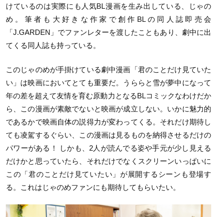
けているのは実際にも人気BL漫画を生み出している、じゃの
め。筆者も大好きな作家で創作BLの同人誌即売会
「J.GARDEN」でファンレターを渡したこともあり、劇中に出
てくる同人誌も持っている。
このじゃのめが手掛けている劇中漫画「君のことだけ見ていた
い」は映画においてとても重要だ。うららと雪が夢中になって
年の差を超えて友情を育む原動力となるBLコミックなわけだか
ら、この漫画が素敵でないと映画が成立しない。いかに魅力的
であるかで映画自体の説得力が変わってくる。それだけ期待し
ても凌駕するぐらい、この漫画は見るものを納得させるだけの
パワーがある！ しかも、2人が読んでる姿や手元が少し見える
だけかと思っていたら、それだけでなくスクリーンいっぱいに
この「君のことだけ見ていたい」が展開するシーンも登場す
る。これはじゃのめファンにも期待してもらいたい。