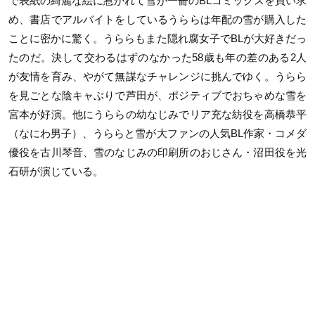
で表紙の綺麗な絵に惹かれて雪が一冊のBLコミックスを買い求
め、書店でアルバイトをしているうららは年配の雪が購入した
ことに密かに驚く。うららもまた隠れ腐女子でBLが大好きだっ
たのだ。決して交わるはずのなかった58歳も年の差のある2人
が友情を育み、やがて無謀なチャレンジに挑んでゆく。うらら
を見ごとな陰キャぶりで芦田が、ポジティブでおちゃめな雪を
宮本が好演。他にうららの幼なじみでリア充な紡役を高橋恭平
（なにわ男子）、うららと雪が大ファンの人気BL作家・コメダ
優役を古川琴音、雪のなじみの印刷所のおじさん・沼田役を光
石研が演じている。