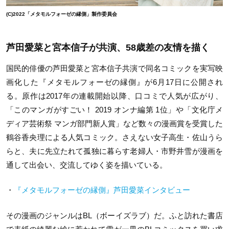
(C)2022「メタモルフォーゼの縁側」製作委員会
芦田愛菜と宮本信子が共演、58歳差の友情を描く
国民的俳優の芦田愛菜と宮本信子共演で同名コミックを実写映
画化した『メタモルフォーゼの縁側』が6月17日に公開され
る。原作は2017年の連載開始以降、口コミで人気が広がり、
「このマンガがすごい！ 2019 オンナ編第 1位」や「文化庁メ
ディア芸術祭 マンガ部門新人賞」など数々の漫画賞を受賞した
鶴谷香央理による人気コミック。さえない女子高生・佐山うら
らと、夫に先立たれて孤独に暮らす老婦人・市野井雪が漫画を
通して出会い、交流してゆく姿を描いている。
・
『メタモルフォーゼの縁側』芦田愛菜インタビュー
その漫画のジャンルはBL（ボーイズラブ）だ。ふと訪れた書店