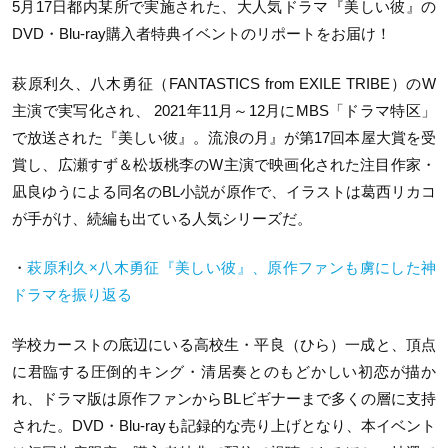
5月17日都内某所で実施された、大人気ドラマ『美しい彼』の
DVD・Blu-ray購入者特典イベントのリポートをお届け！
萩原利久、八木勇征（FANTASTICS from EXILE TRIBE）のW
主演で実写化され、 2021年11月～12月にMBS「ドラマ特区」
で放送された『美しい彼』。流浪の月』が第17回本屋大賞を受
賞し、広瀬すず＆松坂桃李のW主演で映画化された注目作家・
凪良ゆうによる同名のBL小説が原作で、イラストは葛西リカコ
が手がけ、続編も出ている人気シリーズだ。
・
萩原利久×八木勇征『美しい彼』、原作ファンも虜にした神
ドラマを振り返る
学校カーストの底辺にいる高校生・平良（ひら）一成と、頂点
に君臨する圧倒的キング・清居奏とのもどかしい初恋が描か
れ、ドラマ版は原作ファンからBLビギナーまで多くの層に支持
された。DVD・Blu-rayも記録的な売り上げとなり、本イベント