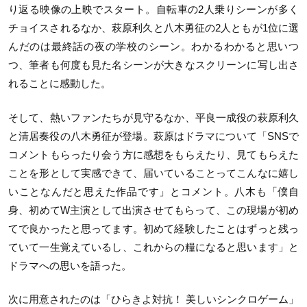
り返る映像の上映でスタート。自転車の2人乗りシーンが多く
チョイスされるなか、萩原利久と八木勇征の2人ともが1位に選
んだのは最終話の夜の学校のシーン。わかるわかると思いつ
つ、筆者も何度も見た名シーンが大きなスクリーンに写し出さ
れることに感動した。
そして、熱いファンたちが見守るなか、平良一成役の萩原利久
と清居奏役の八木勇征が登場。萩原はドラマについて「SNSで
コメントもらったり会う方に感想をもらえたり、見てもらえた
ことを形として実感できて、届いていることってこんなに嬉し
いことなんだと思えた作品です」とコメント。八木も「僕自
身、初めてW主演として出演させてもらって、この現場が初め
てで良かったと思ってます。初めて経験したことはずっと残っ
ていて一生覚えているし、これからの糧になると思います」と
ドラマへの思いを語った。
次に用意されたのは「ひらきよ対抗！ 美しいシンクロゲーム」