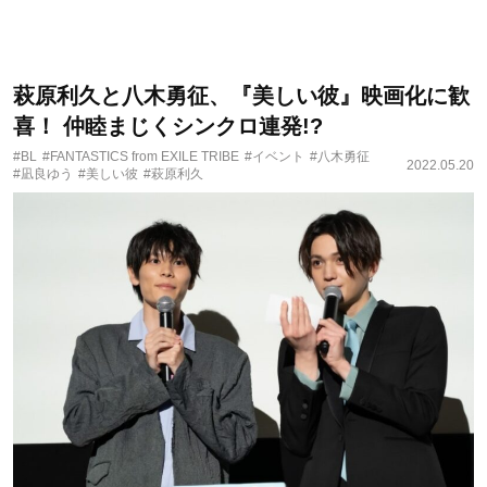
萩原利久と八木勇征、『美しい彼』映画化に歓
喜！ 仲睦まじくシンクロ連発!?
#BL
#FANTASTICS from EXILE TRIBE
#イベント
#八木勇征
2022.05.20
#凪良ゆう
#美しい彼
#萩原利久