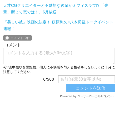
天才CGクリエイターと不愛想な後輩がオフィスラブ!? 『先
輩、断じて恋では！』6月放送
『美しい彼』映画化決定！ 萩原利久×八木勇征トークイベント
速報！