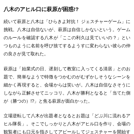
八木のアヒル口に萩原が困惑!?
続いて萩原と八木は「ひらきよ対抗！ ジェスチャーゲーム」に
挑戦。八木は自信ないが、萩原は自信しかないという。ゲーム
のルールを確認する八木が「ここの利久は見ていいの？」とい
つものように名前を呼び捨てするようすに変わらない彼らの仲
の良さが見て取れた。
萩原は「始業式の日、遅刻して教室に入ってくる清居」とのお
題で、簡単なようで特徴をつかむのがむずかしそうなシーンを
細かく再現すると、会場からは笑いが。八木は自信なさそうに
しながら正解させてニッコリ。八木が勝利となると「当てた側
が（勝つの）!?」と焦る萩原が面白かった。
立場逆転して八木が出題者となるとお題は「どぶ川に流れるア
ヒル隊長」。そこでしっかりと八木がアヒル口を作り、会場の
観覧者にも口元を指さしてアピールしてジェスチャーを開始す