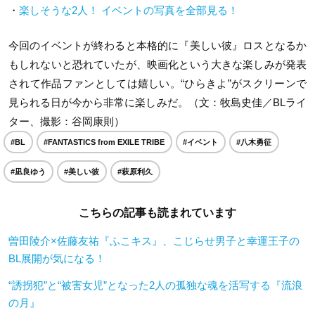
・
楽しそうな2人！ イベントの写真を全部見る！
今回のイベントが終わると本格的に『美しい彼』ロスとなるか
もしれないと恐れていたが、映画化という大きな楽しみが発表
されて作品ファンとしては嬉しい。“ひらきよ”がスクリーンで
見られる日が今から非常に楽しみだ。（文：牧島史佳／BLライ
ター、撮影：谷岡康則）
#BL
#FANTASTICS from EXILE TRIBE
#イベント
#八木勇征
#凪良ゆう
#美しい彼
#萩原利久
こちらの記事も読まれています
曽田陵介×佐藤友祐『ふこキス』、こじらせ男子と幸運王子の
BL展開が気になる！
“誘拐犯”と“被害女児”となった2人の孤独な魂を活写する『流浪
の月』