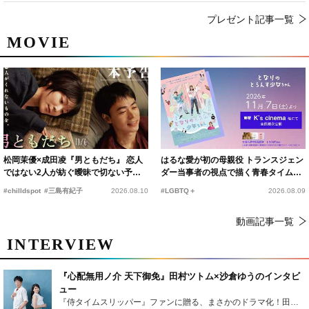
プレゼント記事一覧
MOVIE
松岡茉優×成田凌『男ともだち』 恋人
はるな愛が初の母親役 トランスジェン
ではない2人が紡ぐ曖昧で切ない予告
ダー当事者の視点で描く青春タイムス
編解禁
リップコメディ
#chilldspot
#三島有紀子
2026.08.10
#LGBTQ＋
2026.08.09
動画記事一覧
INTERVIEW
『心配無用ノ介 天下御免』田村ツトム×沙倉ゆうのインタビ
ュー
『侍タイムスリッパー』ファンに贈る、まさかのドラマ化！田村ツトム×沙倉ゆうのが語る『心配無用ノ介』撮影秘話