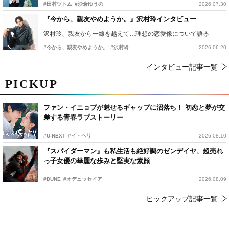
#田村ツトム
#沙倉ゆうの
2026.07.30
『今から、親友やめようか。』沢村玲インタビュー
沢村玲、親友から一線を越えて…理想の恋愛像について語る
#今から、親友やめようか。
#沢村玲
2026.06.20
インタビュー記事一覧
PICKUP
ファン・イニョプが魅せるギャップに沼落ち！ 初恋と夢が交
差する青春ラブストーリー
#U-NEXT
#イ・ヘリ
2026.08.10
『スパイダーマン』も私生活も絶好調のゼンデイヤ、超売れ
っ子女優の華麗な歩みと堅実な素顔
#DUNE
#オデュッセイア
2026.08.09
ピックアップ記事一覧