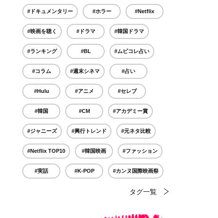
#ドキュメンタリー
#ホラー
#Netflix
#映画を聴く
#ドラマ
#韓国ドラマ
#ランキング
#BL
#ムビコレ占い
#コラム
#週末シネマ
#占い
#Hulu
#アニメ
#セレブ
#韓国
#CM
#アカデミー賞
#ジャニーズ
#興行トレンド
#元ネタ比較
#Netflix TOP10
#韓国映画
#ファッション
#実話
#K-POP
#カンヌ国際映画祭
タグ一覧