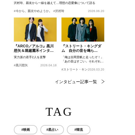
沢村玲、親友から一線を越えて…理想の恋愛像について語る
#今から、親友やめようか。
#沢村玲
2026.06.20
『ARCO／アルコ』黒川
『ストリート・キングダ
想矢＆堀越麗禾インタビ
ム 自分の音を鳴ら
ュー
せ。』峯田和伸、若葉竜
実力派の若手2人を直撃
「俺は吉岡里帆と走ったぞ！」
也、吉岡里帆インタビュ
「あの音はすごい」それぞれの
ー
#黒川想矢
2026.04.18
忘れがたいシーンとは？
#ストリート・キングダム 自分の音を鳴らせ。
2026.03.20
インタビュー記事一覧
TAG
#映画
#星占い
#韓流