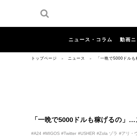
ニュース・コラム
動画ニ
トップページ
ニュース
「一晩で5000ドル
＞
＞
「一晩で5000ドルも稼げるの」
#A24
#MIGOS
#Twitter
#USHER
#Zola ゾラ
#アリ・