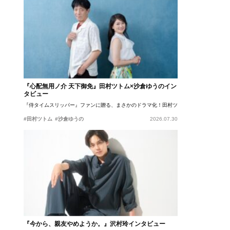
『心配無用ノ介 天下御免』田村ツトム×沙倉ゆうのイン
タビュー
『侍タイムスリッパー』ファンに贈る、まさかのドラマ化！田村ツトム×沙倉ゆうのが語
#田村ツトム
#沙倉ゆうの
2026.07.30
『今から、親友やめようか。』沢村玲インタビュー