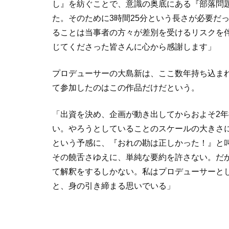
し』を紡ぐことで、意識の奥底にある『部落問
た。そのために3時間25分という長さが必要だ
ることは当事者の方々が差別を受けるリスクを
じてくださった皆さんに心から感謝します」
プロデューサーの大島新は、ここ数年持ち込ま
て参加したのはこの作品だけだという。
「出資を決め、企画が動き出してからおよそ2年
い。やろうとしていることのスケールの大きさ
という予感に、『おれの勘は正しかった！』と
その饒舌さゆえに、単純な要約を許さない。だ
て解釈をするしかない。私はプロデューサーと
と、身の引き締まる思いでいる」