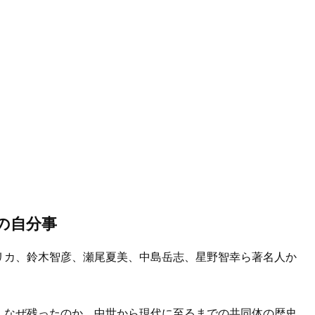
の自分事
リカ、鈴木智彦、瀬尾夏美、中島岳志、星野智幸ら著名人か
、なぜ残ったのか。中世から現代に至るまでの共同体の歴史