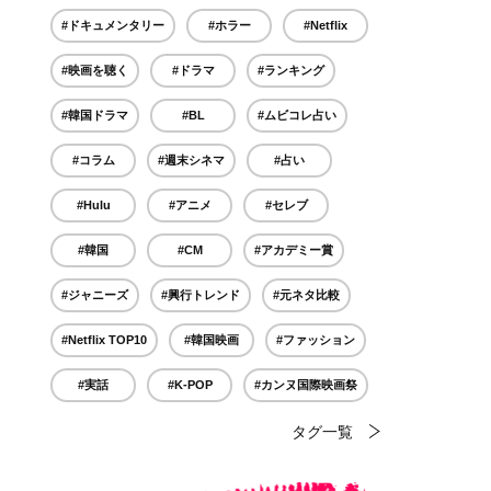
#ドキュメンタリー
#ホラー
#Netflix
#映画を聴く
#ドラマ
#ランキング
#韓国ドラマ
#BL
#ムビコレ占い
#コラム
#週末シネマ
#占い
#Hulu
#アニメ
#セレブ
#韓国
#CM
#アカデミー賞
#ジャニーズ
#興行トレンド
#元ネタ比較
#Netflix TOP10
#韓国映画
#ファッション
#実話
#K-POP
#カンヌ国際映画祭
タグ一覧