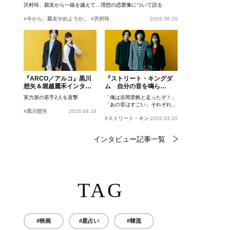
沢村玲、親友から一線を越えて…理想の恋愛像について語る
#今から、親友やめようか。
#沢村玲
2026.06.20
『ARCO／アルコ』黒川
『ストリート・キングダ
想矢＆堀越麗禾インタビ
ム 自分の音を鳴ら
ュー
せ。』峯田和伸、若葉竜
実力派の若手2人を直撃
「俺は吉岡里帆と走ったぞ！」
也、吉岡里帆インタビュ
「あの音はすごい」それぞれの
ー
#黒川想矢
2026.04.18
忘れがたいシーンとは？
#ストリート・キングダム 自分の音を鳴らせ。
2026.03.20
インタビュー記事一覧
TAG
#映画
#星占い
#韓流