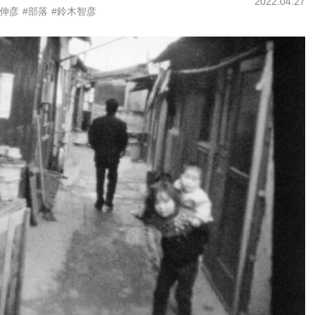
2022.04.27
岡伸彦
#部落
#鈴木智彦