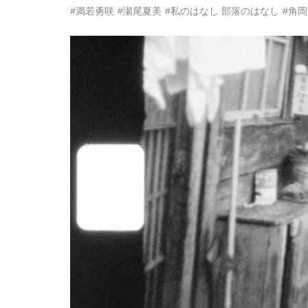
#満若勇咲
#瀬尾夏美
#私のはなし 部落のはなし
#角