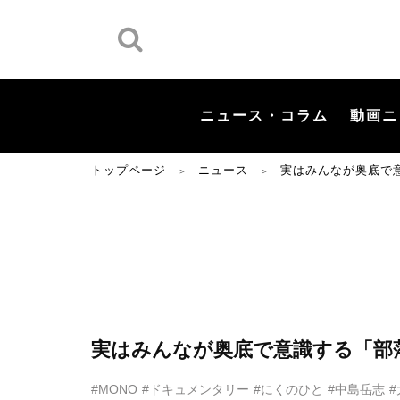
ニュース・コラム
動画ニ
トップページ
ニュース
実はみんなが奥底で
＞
＞
実はみんなが奥底で意識する「部落
#MONO
#ドキュメンタリー
#にくのひと
#中島岳志