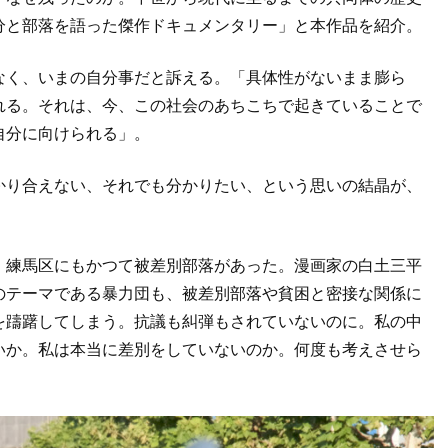
分と部落を語った傑作ドキュメンタリー」と本作品を紹介。
なく、いまの自分事だと訴える。「具体性がないまま膨ら
れる。それは、今、この社会のあちこちで起きていることで
自分に向けられる」。
かり合えない、それでも分かりたい、という思いの結晶が、
・練馬区にもかつて被差別部落があった。漫画家の白土三平
のテーマである暴力団も、被差別部落や貧困と密接な関係に
を躊躇してしまう。抗議も糾弾もされていないのに。私の中
いか。私は本当に差別をしていないのか。何度も考えさせら