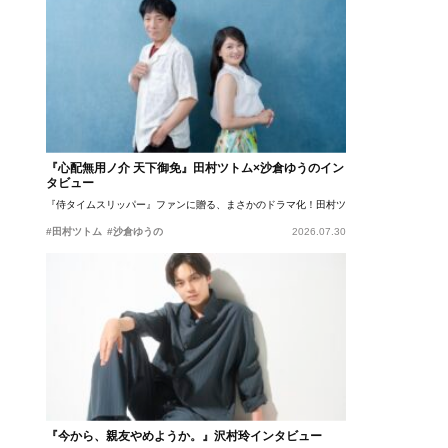
『心配無用ノ介 天下御免』田村ツトム×沙倉ゆうのイン
タビュー
『侍タイムスリッパー』ファンに贈る、まさかのドラマ化！田村ツトム×沙倉ゆうのが語
#田村ツトム
#沙倉ゆうの
2026.07.30
『今から、親友やめようか。』沢村玲インタビュー