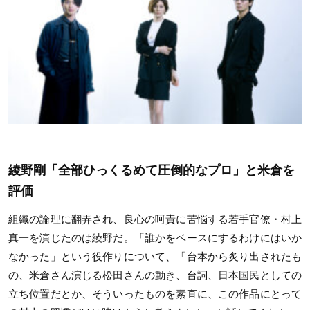
綾野剛「全部ひっくるめて圧倒的なプロ」と米倉を
評価
組織の論理に翻弄され、良心の呵責に苦悩する若手官僚・村上
真一を演じたのは綾野だ。「誰かをベースにするわけにはいか
なかった」という役作りについて、「台本から炙り出されたも
の、米倉さん演じる松田さんの動き、台詞、日本国民としての
立ち位置だとか、そういったものを素直に、この作品にとって