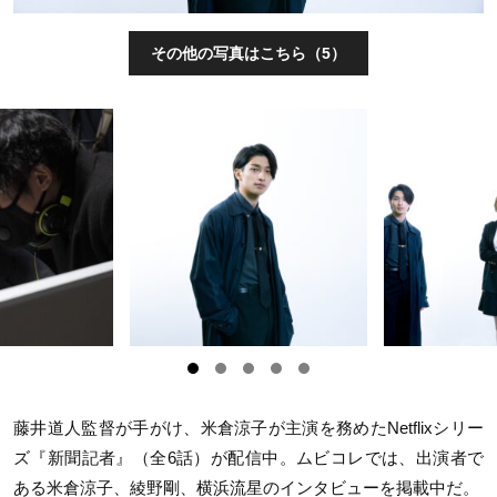
その他の写真はこちら（5）
藤井道人監督が手がけ、米倉涼子が主演を務めた
Netflix
シリー
ズ『新聞記者』（全
6
話）が配信中。ムビコレでは、出演者で
ある米倉涼子、綾野剛、横浜流星のインタビューを掲載中だ。