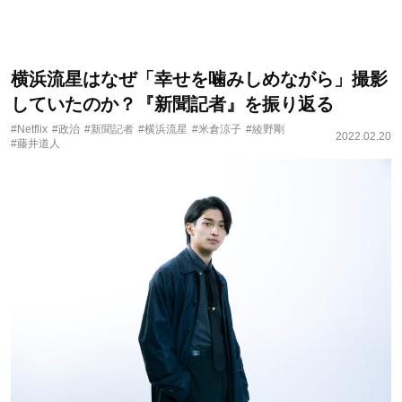
横浜流星はなぜ「幸せを噛みしめながら」撮影
していたのか？『新聞記者』を振り返る
#Netflix
#政治
#新聞記者
#横浜流星
#米倉涼子
#綾野剛
2022.02.20
#藤井道人