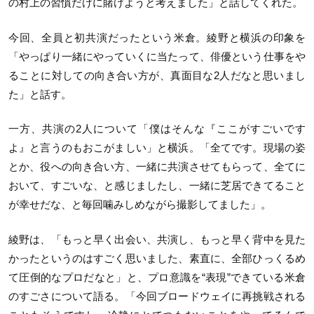
の村上の習慣だけに賭けようと考えました」と話してくれた。
今回、全員と初共演だったという米倉。綾野と横浜の印象を
「やっぱり一緒にやっていくに当たって、俳優という仕事をや
ることに対しての向き合い方が、真面目な
2
人だなと思いまし
た」と話す。
一方、共演の2人について「僕はそんな『ここがすごいです
よ』と言うのもおこがましい」と横浜。「全てです。現場の姿
とか、役への向き合い方、一緒に共演させてもらって、全てに
おいて、すごいな、と感じましたし、一緒に芝居できてること
が幸せだな、と毎回噛みしめながら撮影してました」。
綾野は、「もっと早く出会い、共演し、もっと早く背中を見た
かったというのはすごく思いました、素直に、全部ひっくるめ
て圧倒的なプロだなと」と、プロ意識を“表現”できている米倉
のすごさについて語る。「今回ブロードウェイに再挑戦される