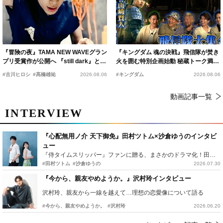
『冒険の夜』TAMA NEW WAVEグラン
『キングダム 魂の決戦』飛信隊が焚き
プリ受賞作が公開へ 『still dark』と同
火を囲む特別企画始動 秘蔵トーク満載
時上映決定
の“キングダムキャンプ”開催
#古川ヒロシ
#髙橋雄祐
2026.08.06
#キングダム
2026.08.06
動画記事一覧
INTERVIEW
『心配無用ノ介 天下御免』田村ツトム×沙倉ゆうのインタビ
ュー
『侍タイムスリッパー』ファンに贈る、まさかのドラマ化！田村ツトム×沙倉ゆうのが語る『心配無用ノ介』撮影秘話
#田村ツトム
#沙倉ゆうの
2026.07.30
『今から、親友やめようか。』沢村玲インタビュー
沢村玲、親友から一線を越えて…理想の恋愛像について語る
#今から、親友やめようか。
#沢村玲
2026.06.20