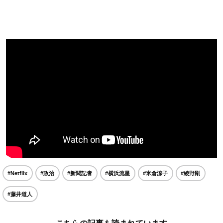
#Netflix
#政治
#新聞記者
#横浜流星
#米倉涼子
#綾野剛
#藤井道人