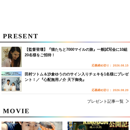
PRESENT
【監督登壇】『猫たちと7000マイルの旅』一般試写会に10組
20名様をご招待！
応募締め切り： 2026.08.15
田村ツトム＆沙倉ゆうののサイン入りチェキを1名様にプレゼ
ント！／『心配無用ノ介 天下御免』
応募締め切り： 2026.08.20
プレゼント記事一覧
MOVIE