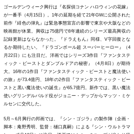
ゴールデンウィーク興行は『名探偵コナン ハロウィンの花嫁』
が一番手（4月15日）。1年の延期を経て21年GWに公開された
前作『緋色の弾丸』は緊急事態宣言の影響で東京や大阪などの
映画館が休業。興収は75億円で8年連続のシリーズ最高興収の
記録更新はならなかった。『ドラえもん』同様、V字回復とな
るか期待したい。『ドラゴンボール超 スーパーヒーロー』（4
月22日）にも注目だ。洋画ではシリーズ3作目『ファンタステ
ィック・ビーストとダンブルドアの秘密』（4月8日）が期待
大。16年の1作目『ファンタスティック・ビーストと魔法使い
の旅』が73.4億円、18年の2作目『ファンタスティック・ビー
ストと黒い魔法使いの誕生』が65.7億円。新作では、黒い魔法
使いグリンデルバルド役がジョニー・デップからマッツ・ミケ
ルセンに交代した。
5月～6月興行の邦画では、『シン・ゴジラ』の製作陣（企画・
脚本：庵野秀明、監督：樋口真嗣）による『シン・ウルトラマ