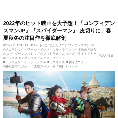
2022年のヒット映画を大予想！『コンフィデン
スマンJP』『スパイダーマン』 皮切りに、春
夏秋冬の注目作を徹底解剖
#2022年
#GHOSTBOOK おばけずかん
#コンフィデンスマンJP
#ジュラシック・ワールド
#シン・ウルトラマン
#すずめの戸締り
#スパイダーマン
#トップガン
#ドラえもん
#バズ・ライトイヤー
2022.01.01
#ビジネス
#ファンタスティック・ビースト
#ミッション：インポッシブル
#ミニオンズ
#名探偵コナン
#屋根裏のラジャー
#沈黙のパレード
#興行トレンド