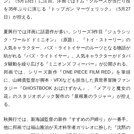
ン』（5月13日）に注目。洋画ではトム・クルーズが当たり役
を35年ぶりに演じる『トップガン マーヴェリック』（5月27
日）が控える。
夏興行では洋画に話題作が多い。シリーズ3作目『ジュラシッ
ク・ワールド ドミニオン』（原題）、『トイ・ストーリー』の
人気キャラクター、バズ・ライトイヤーのルーツとなる物語が
紡がれる『バズ・ライトイヤー』。人気キャラクターがドタバ
タ騒動を繰り広げる『ミニオンズ フィーバー』が公開される。
邦画では、シリーズ新作『ONE PIECE FILM RED』を筆頭
に、山崎貴監督が脚本・VFXなども担当した異世界冒険ファン
タジー『GHOSTBOOK おばけずかん』、『メアリと魔女の
花』のスタジオポノック製作の『屋根裏のラジャー』が控え
る。
秋興行では、新海誠監督の新作『すずめの戸締り』が一番手。
他に邦画では福山雅治が天才科学者ガリレオに扮した『沈黙の