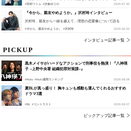
#田村ツトム
#沙倉ゆうの
2026.07.30
『今から、親友やめようか。』沢村玲インタビュー
沢村玲、親友から一線を越えて…理想の恋愛像について語る
#今から、親友やめようか。
#沢村玲
2026.06.20
インタビュー記事一覧
PICKUP
黒木メイサがハードなアクションで刑事役を熱演！『八神瑛
子 –上野中央署 組織犯罪対策課–』
#Hulu
#Hulu週間ランキング
2026.08.08
夏BLが真っ盛り！ 胸キュンも感動も運んでくれるおすすめ
ドラマ3選
#BL
#コントラスト
2026.08.07
ピックアップ記事一覧