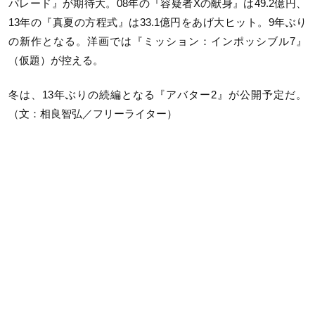
パレード』が期待大。08年の『容疑者Xの献身』は49.2億円、
13年の『真夏の方程式』は33.1億円をあげ大ヒット。9年ぶり
の新作となる。洋画では『ミッション：インポッシブル7』
（仮題）が控える。
冬は、13年ぶりの続編となる『アバター2』が公開予定だ。
（文：相良智弘／フリーライター）