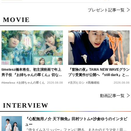
プレゼント記事一覧
MOVIE
timelesz橋本将生、初主演映画で年上
『冒険の夜』TAMA NEW WAVEグラン
男子役 『お姉ちゃんの翠くん』切ない
プリ受賞作が公開へ 『still dark』と同
恋の幕開けを予感
時上映決定
#timelesz
#お姉ちゃんの翠くん
2026.08.08
#古川ヒロシ
#髙橋雄祐
2026.08.06
動画記事一覧
INTERVIEW
『心配無用ノ介 天下御免』田村ツトム×沙倉ゆうのインタビ
ュー
『侍タイムスリッパー』ファンに贈る、まさかのドラマ化！田村ツトム×沙倉ゆうのが語る『心配無用ノ介』撮影秘話