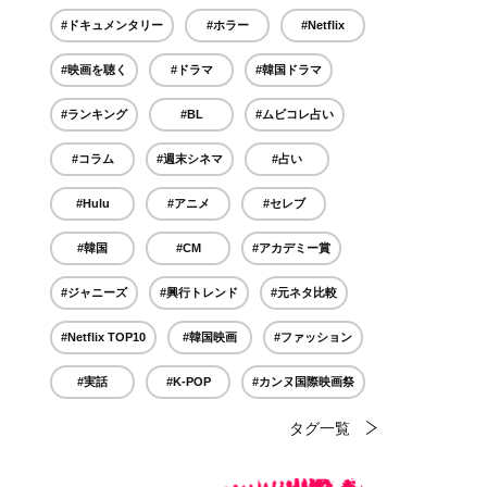
#ドキュメンタリー
#ホラー
#Netflix
#映画を聴く
#ドラマ
#韓国ドラマ
#ランキング
#BL
#ムビコレ占い
#コラム
#週末シネマ
#占い
#Hulu
#アニメ
#セレブ
#韓国
#CM
#アカデミー賞
#ジャニーズ
#興行トレンド
#元ネタ比較
#Netflix TOP10
#韓国映画
#ファッション
#実話
#K-POP
#カンヌ国際映画祭
タグ一覧