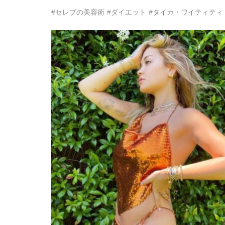
#セレブの美容術
#ダイエット
#タイカ・ワイティティ