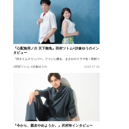
『心配無用ノ介 天下御免』田村ツトム×沙倉ゆうのイン
タビュー
『侍タイムスリッパー』ファンに贈る、まさかのドラマ化！田村ツトム×沙倉ゆうのが語
#田村ツトム
#沙倉ゆうの
2026.07.30
『今から、親友やめようか。』沢村玲インタビュー