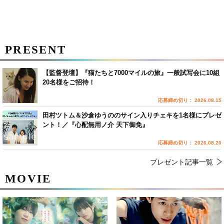
PRESENT
【監督登壇】『猫たちと7000マイルの旅』一般試写会に10組
20名様をご招待！
応募締め切り： 2026.08.15
田村ツトム＆沙倉ゆうののサイン入りチェキを1名様にプレゼ
ント！／『心配無用ノ介 天下御免』
応募締め切り： 2026.08.20
プレゼント記事一覧
MOVIE