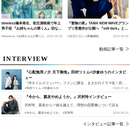
timelesz橋本将生、初主演映画で年上
『冒険の夜』TAMA NEW WAVEグラン
男子役 『お姉ちゃんの翠くん』切ない
プリ受賞作が公開へ 『still dark』と同
恋の幕開けを予感
時上映決定
#timelesz
#お姉ちゃんの翠くん
2026.08.08
#古川ヒロシ
#髙橋雄祐
2026.08.06
動画記事一覧
INTERVIEW
『心配無用ノ介 天下御免』田村ツトム×沙倉ゆうのインタビ
ュー
『侍タイムスリッパー』ファンに贈る、まさかのドラマ化！田村ツトム×沙倉ゆうのが語る『心配無用ノ介』撮影秘話
#田村ツトム
#沙倉ゆうの
2026.07.30
『今から、親友やめようか。』沢村玲インタビュー
沢村玲、親友から一線を越えて…理想の恋愛像について語る
#今から、親友やめようか。
#沢村玲
2026.06.20
インタビュー記事一覧