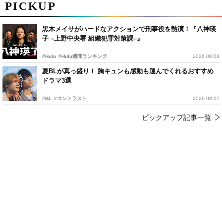
PICKUP
黒木メイサがハードなアクションで刑事役を熱演！『八神瑛
子 –上野中央署 組織犯罪対策課–』
#Hulu
#Hulu週間ランキング
2026.08.08
夏BLが真っ盛り！ 胸キュンも感動も運んでくれるおすすめ
ドラマ3選
#BL
#コントラスト
2026.08.07
ピックアップ記事一覧