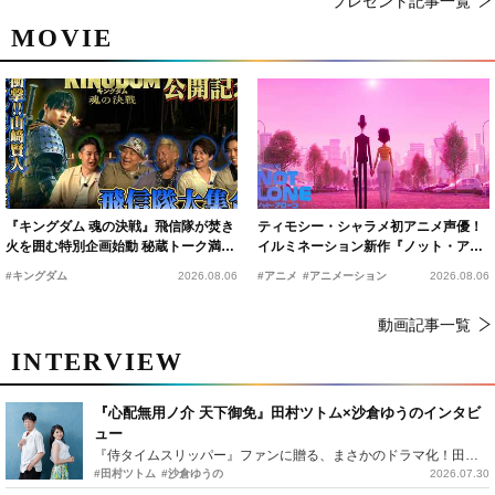
プレゼント記事一覧
MOVIE
『キングダム 魂の決戦』飛信隊が焚き
ティモシー・シャラメ初アニメ声優！
火を囲む特別企画始動 秘蔵トーク満載
イルミネーション新作『ノット・アロ
の“キングダムキャンプ”開催
ーン』2027年公開決定
#キングダム
2026.08.06
#アニメ
#アニメーション
2026.08.06
動画記事一覧
INTERVIEW
『心配無用ノ介 天下御免』田村ツトム×沙倉ゆうのインタビ
ュー
『侍タイムスリッパー』ファンに贈る、まさかのドラマ化！田村ツトム×沙倉ゆうのが語る『心配無用ノ介』撮影秘話
#田村ツトム
#沙倉ゆうの
2026.07.30