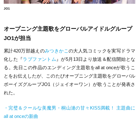
JO1
オープニング主題歌をグローバルアイドルグループ
JO1が担当
累計420万部越えの
みつきかこ
の大人気コミックを実写ドラマ
化した『
ラブファントム
』が5月13日より放送＆配信開始とな
る。先日この作品のエンディング主題歌をall at onceが歌うこ
とをお伝えしたが、このたびオープニング主題歌をグローバル
ボーイズグループJO1（ジェイオーワン）が歌うことが発表さ
れた。
・完璧＆クールな美魔男・桐山漣の甘々KISS満載！ 主題曲に
all at onceの新曲