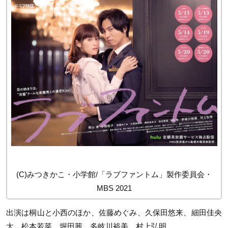
(C)みつきかこ・小学館/「ラブファントム」製作委員会・
MBS 2021
出演は桐山と小西のほか、佐藤めぐみ、久保田悠来、細田佳央
太、松本若菜、堀田茜、多岐川裕美、村上弘明。