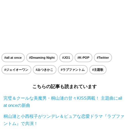
#all at once
#Dreaming Night
#JO1
#K-POP
#Twitter
#ジェイオーワン
#みつきかこ
#ラブファントム
#主題歌
こちらの記事も読まれています
完璧＆クールな美魔男・桐山漣の甘々KISS満載！ 主題曲にall
at onceの新曲
桐山漣と小西桜子がツンデレ＆ピュアな恋愛ドラマ『ラブファ
ントム』で共演！