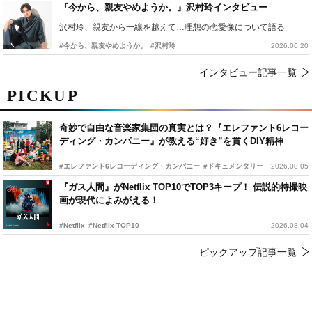
『今から、親友やめようか。』沢村玲インタビュー
沢村玲、親友から一線を越えて…理想の恋愛像について語る
#今から、親友やめようか。
#沢村玲
2026.06.20
インタビュー記事一覧
PICKUP
奇妙で自由な音楽家集団の真実とは？『エレファント6レコー
ディング・カンパニー』が教える“好き”を貫くDIY精神
#エレファント6レコーディング・カンパニー
#ドキュメンタリー
2026.08.05
『ガス人間』がNetflix TOP10でTOP3キープ！ 伝説的特撮映
画が現代によみがえる！
#Netflix
#Netflix TOP10
2026.08.04
ピックアップ記事一覧