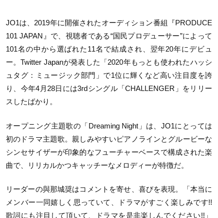
JO1は、2019年に開催されたオーディション番組『PRODUCE
101 JAPAN』で、視聴者である“国民プロデューサー”によって
101名の中から選ばれた11名で結成され、翌年20年にデビュ
ー。Twitter Japanが発表した「2020年もっとも使われたハッシ
ュタグ：ミュージック部門」で1位に輝くなど高い注目度を誇
り、今年4月28日には3rdシングル「CHALLENGER」をリリー
スしたばかり。
オープニング主題歌の「Dreaming Night」は、JO1にとっては
初のドラマ主題歌。親しみやすいピアノラインとグルービーな
シンセサイザーが印象的なフューチャーベースで構成された楽
曲で、リリカルかつキャッチーなメロディーが特徴だ。
リーダーの與那城奨はコメントを寄せ、喜びを表現。「本当に
メンバー一同嬉しく思っていて、ドラマがすごく楽しみです!!
歌詞にも注目して頂いて、ドラマを是非楽しんでください!!」