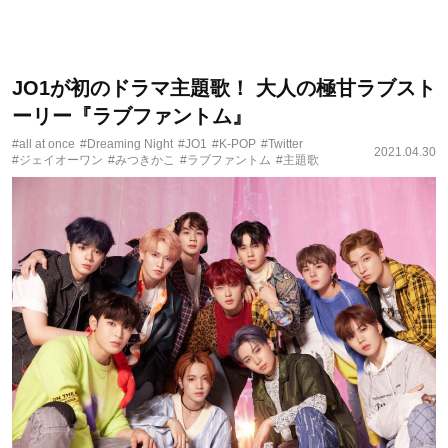
JO1が初のドラマ主題歌！ 大人の極甘ラブスト
ーリー『ラブファントム』
#all at once
#Dreaming Night
#JO1
#K-POP
#Twitter
2021.04.30
#ジェイオーワン
#みつきかこ
#ラブファントム
#主題歌