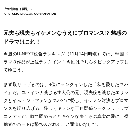
『女神降臨（原題）』
(C) STUDIO DRAGON CORPORATION
元夫も現夫もイケメンなうえにブロマンス!? 魅惑の
ドラマはこれ！
今週のU-NEXT総合ランキング（11月14日時点）では、韓国ド
ラマ３作品が上位ランクイン！ 今回はそちらをピックアップし
てゆこう。
まず取り上げるのは、4位にランクインした『私を愛したスパ
イ』だ。ユ・インナ演じる主人公の元、現夫役を演じたエリッ
クとイム・ジュファンがスパイに扮し、イケメン対決とブロマ
ンスを繰り広げる、怪しくキケンな三角関係シークレットラブ
コメディだ。嘘で固められたキケンな夫たちの真実の愛に、視
聴者のハートは撃ち抜かれること間違いなしだ。