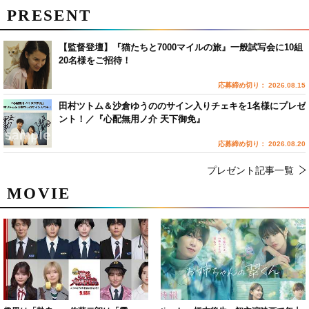
PRESENT
【監督登壇】『猫たちと7000マイルの旅』一般試写会に10組
20名様をご招待！
応募締め切り： 2026.08.15
田村ツトム＆沙倉ゆうののサイン入りチェキを1名様にプレゼ
ント！／『心配無用ノ介 天下御免』
応募締め切り： 2026.08.20
プレゼント記事一覧
MOVIE