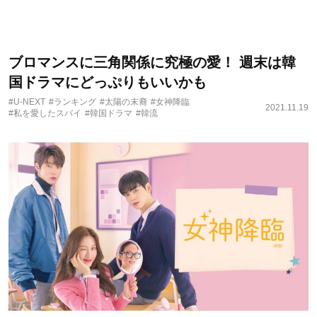
ブロマンスに三角関係に究極の愛！ 週末は韓
国ドラマにどっぷりもいいかも
#U-NEXT
#ランキング
#太陽の末裔
#女神降臨
2021.11.19
#私を愛したスパイ
#韓国ドラマ
#韓流