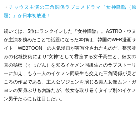
・
チャウヌ主演の三角関係ラブコメドラマ『女神降臨（原
題）』が日本初放送！
続いては、5位にランクインした『女神降臨』。ASTRO・ウヌ
が主演を務めたことで話題になった本作は、韓国のWEB漫画サ
イト「WEBTOON」の人気漫画が実写化されたものだ。整形並
みの化粧技術により“女神”として君臨する女子高生と、彼女の
真の秘密（すっぴん）を知るイケメン同級生とのラブストーリ
ーに加え、もう一人のイケメン同級生も交えた三角関係が見ど
ころの作品である。主人公ソジュンを演じる美人女優ムン・ガ
ヨンの変身ぶりも勿論だが、彼女を取り巻くタイプ別のイケメ
ン男子たちにも注目したい。