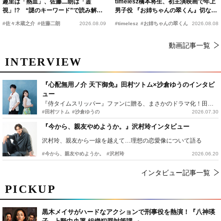
趣里は「熱血」、佐藤二朗は「霊
timelesz橋本将生、初主演映画で年上
視」!? “謎のキーワード”で読み解く
男子役 『お姉ちゃんの翠くん』切ない
『踊る大捜査線 N.E.W.』新メンバー
恋の幕開けを予感
#佐々木蔵之介
#佐藤二朗
2026.08.09
#timelesz
#お姉ちゃんの翠くん
2026.08.08
動画記事一覧
INTERVIEW
『心配無用ノ介 天下御免』田村ツトム×沙倉ゆうのインタビ
ュー
『侍タイムスリッパー』ファンに贈る、まさかのドラマ化！田村ツトム×沙倉ゆうのが語る『心配無用ノ介』撮影秘話
#田村ツトム
#沙倉ゆうの
2026.07.30
『今から、親友やめようか。』沢村玲インタビュー
沢村玲、親友から一線を越えて…理想の恋愛像について語る
#今から、親友やめようか。
#沢村玲
2026.06.20
インタビュー記事一覧
PICKUP
黒木メイサがハードなアクションで刑事役を熱演！『八神瑛