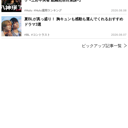
子 –上野中央署 組織犯罪対策課–』
#Hulu
#Hulu週間ランキング
2026.08.08
夏BLが真っ盛り！ 胸キュンも感動も運んでくれるおすすめ
ドラマ3選
#BL
#コントラスト
2026.08.07
ピックアップ記事一覧