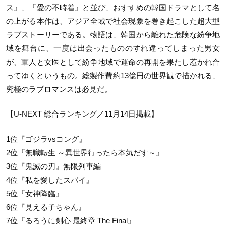
ス』、『愛の不時着』と並び、おすすめの韓国ドラマとして名
の上がる本作は、アジア全域で社会現象を巻き起こした超大型
ラブストーリーである。物語は、韓国から離れた危険な紛争地
域を舞台に、一度は出会ったもののすれ違ってしまった男女
が、軍人と女医として紛争地域で運命の再開を果たし惹かれ合
ってゆくというもの。総製作費約13億円の世界観で描かれる、
究極のラブロマンスは必見だ。
【U-NEXT 総合ランキング／11月14日掲載】
1位『ゴジラvsコング』
2位『無職転生 ～異世界行ったら本気だす～』
3位『鬼滅の刃』無限列車編
4位『私を愛したスパイ』
5位『女神降臨』
6位『見える子ちゃん』
7位『るろうに剣心 最終章 The Final』