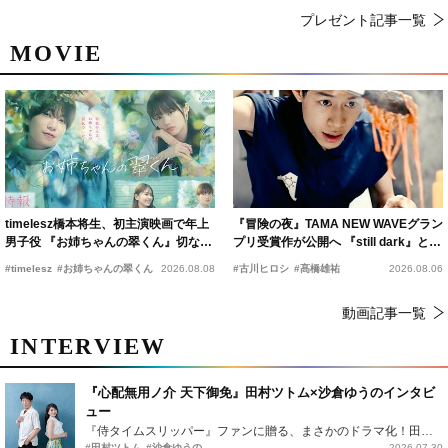
プレゼント記事一覧
MOVIE
timelesz橋本将生、初主演映画で年上
『冒険の夜』TAMA NEW WAVEグラン
男子役 『お姉ちゃんの翠くん』切ない
プリ受賞作が公開へ 『still dark』と同
恋の幕開けを予感
時上映決定
#timelesz
#お姉ちゃんの翠くん
2026.08.08
#古川ヒロシ
#髙橋雄祐
2026.08.06
動画記事一覧
INTERVIEW
『心配無用ノ介 天下御免』田村ツトム×沙倉ゆうのインタビ
ュー
『侍タイムスリッパー』ファンに贈る、まさかのドラマ化！田村ツトム×沙倉ゆうのが語る『心配無用ノ介』撮影秘話
#田村ツトム
#沙倉ゆうの
2026.07.30