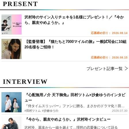
PRESENT
沢村玲のサイン入りチェキを1名様にプレゼント！／『今か
ら、親友やめようか。』
応募締め切り： 2026.08.14
【監督登壇】『猫たちと7000マイルの旅』一般試写会に10組
20名様をご招待！
応募締め切り： 2026.08.15
プレゼント記事一覧
INTERVIEW
『心配無用ノ介 天下御免』田村ツトム×沙倉ゆうのインタビ
ュー
『侍タイムスリッパー』ファンに贈る、まさかのドラマ化！田村ツトム×沙倉ゆうのが語る『心配無用ノ介』撮影秘話
#田村ツトム
#沙倉ゆうの
2026.07.30
『今から、親友やめようか。』沢村玲インタビュー
沢村玲、親友から一線を越えて…理想の恋愛像について語る