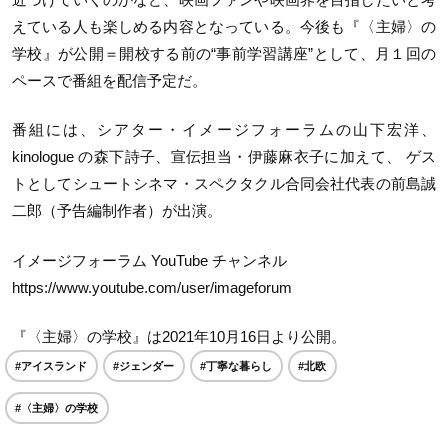
えている人も楽しめる内容となっている。今後も『〈主婦〉の
学校』が公開＝開校する前の“事前学習講座”として、月１回の
ペースで番組を配信予定だ。
番組には、シアター・イメージフォーラムの山下宏洋、
kinologue の森下詩子、宣伝担当・伊藤麻衣子に加えて、 ゲス
トとしてシュートシネマ・スペクタクル合同会社代表の前島誠
二郎（予告編制作者）が出演。
イメージフォーラム YouTube チャンネル
https://www.youtube.com/user/imageforum
『〈主婦〉の学校』は2021年10月16日より公開。
#アイスランド
#ジェンダー
#丁寧な暮らし
#北欧
#〈主婦〉の学校