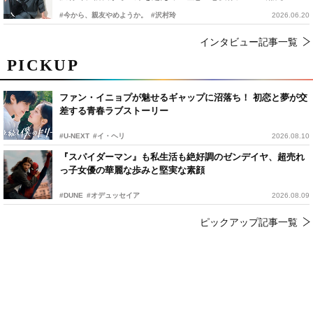
#今から、親友やめようか。
#沢村玲
2026.06.20
インタビュー記事一覧
PICKUP
ファン・イニョプが魅せるギャップに沼落ち！ 初恋と夢が交
差する青春ラブストーリー
#U-NEXT
#イ・ヘリ
2026.08.10
『スパイダーマン』も私生活も絶好調のゼンデイヤ、超売れ
っ子女優の華麗な歩みと堅実な素顔
#DUNE
#オデュッセイア
2026.08.09
ピックアップ記事一覧