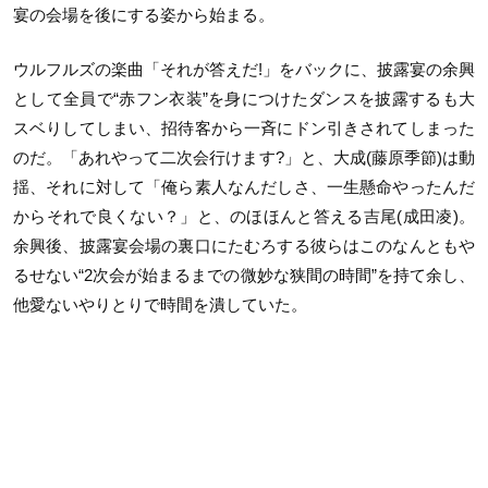
宴の会場を後にする姿から始まる。
ウルフルズの楽曲「それが答えだ!」をバックに、披露宴の余興
として全員で“赤フン衣装”を身につけたダンスを披露するも大
スベりしてしまい、招待客から一⻫にドン引きされてしまった
のだ。「あれやって二次会行けます?」と、大成(藤原季節)は動
揺、それに対して「俺ら素人なんだしさ、一生懸命やったんだ
からそれで良くない？」と、のほほんと答える吉尾(成田凌)。
余興後、披露宴会場の裏口にたむろする彼らはこのなんともや
るせない“2次会が始まるまでの微妙な狭間の時間”を持て余し、
他愛ないやりとりで時間を潰していた。