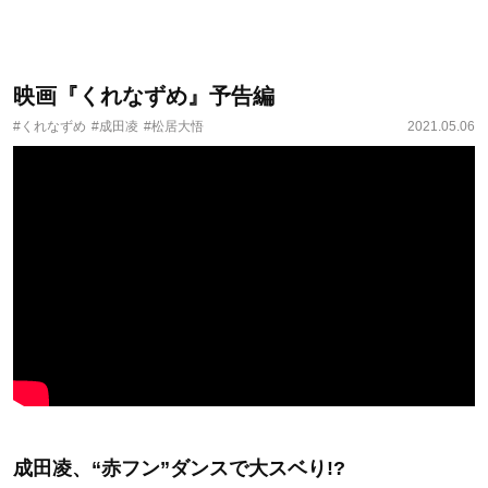
映画『くれなずめ』予告編
#くれなずめ
#成田凌
#松居⼤悟
2021.05.06
成田凌、“赤フン”ダンスで大スベり!?