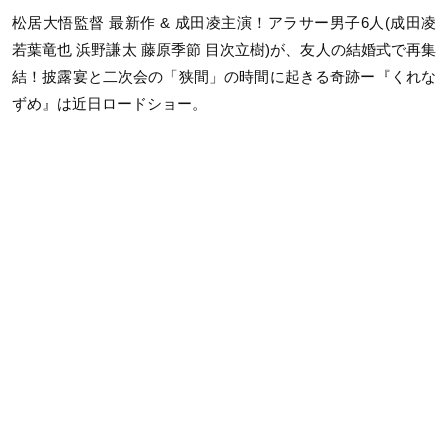
松居大悟監督 最新作 & 成田凌主演！アラサー男子6人(成田凌
若葉⻯也 浜野謙太 藤原季節 目次立樹)が、友人の結婚式で再集
結！披露宴と二次会の「狭間」の時間に起きる奇跡ー『くれな
ずめ』は近日ロードショー。