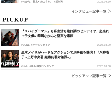
#今から、親友やめようか。
#沢村玲
2026.06.20
インタビュー記事一覧
PICKUP
『スパイダーマン』も私生活も絶好調のゼンデイヤ、超売れ
っ子女優の華麗な歩みと堅実な素顔
#DUNE
#オデュッセイア
2026.08.09
黒木メイサがハードなアクションで刑事役を熱演！『八神瑛
子 –上野中央署 組織犯罪対策課–』
#Hulu
#Hulu週間ランキング
2026.08.08
ピックアップ記事一覧