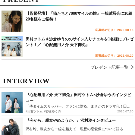
【監督登壇】『猫たちと7000マイルの旅』一般試写会に10組
20名様をご招待！
応募締め切り： 2026.08.15
田村ツトム＆沙倉ゆうののサイン入りチェキを1名様にプレゼ
ント！／『心配無用ノ介 天下御免』
応募締め切り： 2026.08.20
プレゼント記事一覧
INTERVIEW
『心配無用ノ介 天下御免』田村ツトム×沙倉ゆうのインタビ
ュー
『侍タイムスリッパー』ファンに贈る、まさかのドラマ化！田村ツトム×沙倉ゆうのが語る『心配無用ノ介』撮影秘話
#田村ツトム
#沙倉ゆうの
2026.07.30
『今から、親友やめようか。』沢村玲インタビュー
沢村玲、親友から一線を越えて…理想の恋愛像について語る