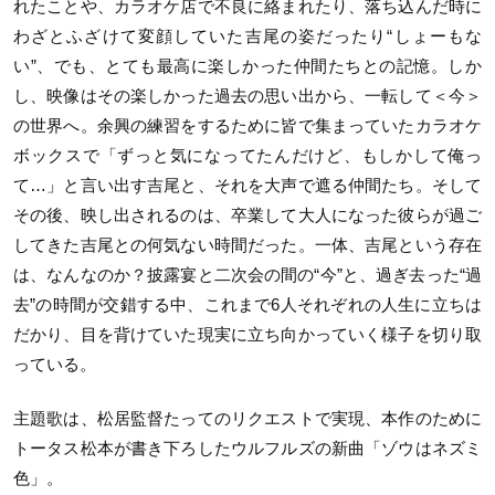
れたことや、カラオケ店で不良に絡まれたり、落ち込んだ時に
わざとふざけて変顔していた吉尾の姿だったり“しょーもな
い”、でも、とても最高に楽しかった仲間たちとの記憶。しか
し、映像はその楽しかった過去の思い出から、一転して＜今＞
の世界へ。余興の練習をするために皆で集まっていたカラオケ
ボックスで「ずっと気になってたんだけど、もしかして俺っ
て…」と言い出す吉尾と、それを大声で遮る仲間たち。そして
その後、映し出されるのは、卒業して大人になった彼らが過ご
してきた吉尾との何気ない時間だった。一体、吉尾という存在
は、なんなのか？披露宴と二次会の間の“今”と、過ぎ去った“過
去”の時間が交錯する中、これまで6人それぞれの人生に立ちは
だかり、目を背けていた現実に立ち向かっていく様子を切り取
っている。
主題歌は、松居監督たってのリクエストで実現、本作のために
トータス松本が書き下ろしたウルフルズの新曲「ゾウはネズミ
色」。