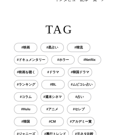
TAG
#映画
#星占い
#韓流
#ドキュメンタリー
#ホラー
#Netflix
#映画を聴く
#ドラマ
#韓国ドラマ
#ランキング
#BL
#ムビコレ占い
#コラム
#週末シネマ
#占い
#Hulu
#アニメ
#セレブ
#韓国
#CM
#アカデミー賞
#ジャニーズ
#興行トレンド
#元ネタ比較