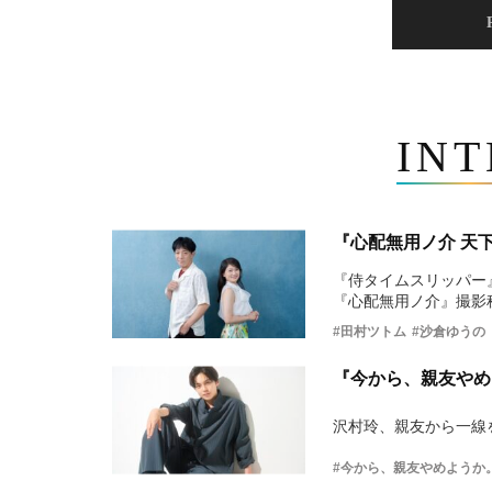
IN
『心配無用ノ介 天
『侍タイムスリッパー
『心配無用ノ介』撮影
#田村ツトム
#沙倉ゆうの
『今から、親友やめ
沢村玲、親友から一線
#今から、親友やめようか