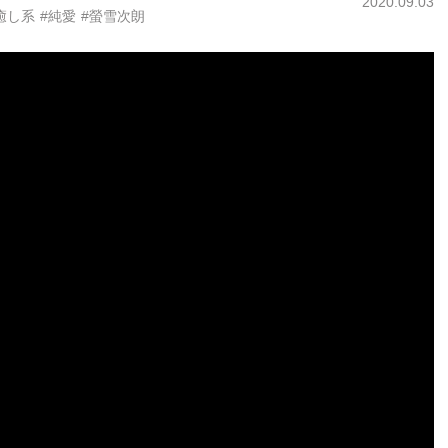
2020.09.03
癒し系
#純愛
#螢雪次朗