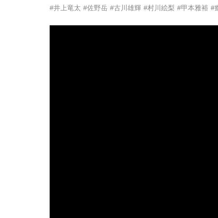
#井上竜太
#佐野岳
#古川雄輝
#村川絵梨
#甲本雅裕
#