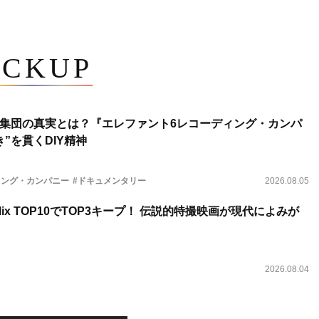
ICKUP
集団の真実とは？『エレファント6レコーディング・カンパ
”を貫くDIY精神
ィング・カンパニー
#ドキュメンタリー
2026.08.05
lix TOP10でTOP3キープ！ 伝説的特撮映画が現代によみが
2026.08.04