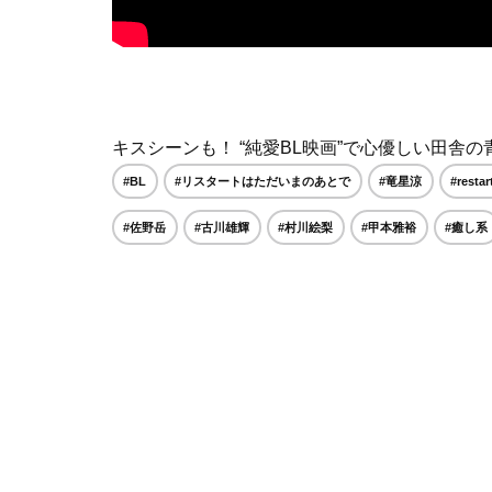
キスシーンも！ “純愛BL映画”で心優しい田舎の
#BL
#リスタートはただいまのあとで
#竜星涼
#resta
#佐野岳
#古川雄輝
#村川絵梨
#甲本雅裕
#癒し系