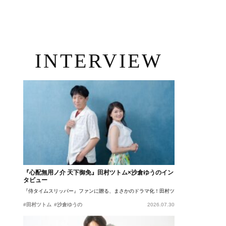
INTERVIEW
『心配無用ノ介 天下御免』田村ツトム×沙倉ゆうのイン
タビュー
『侍タイムスリッパー』ファンに贈る、まさかのドラマ化！田村ツトム×沙倉ゆうのが語
#田村ツトム
#沙倉ゆうの
2026.07.30