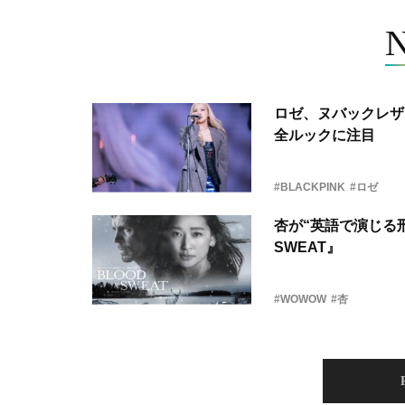
ロゼ、ヌバックレザー
全ルックに注目
#BLACKPINK
#ロゼ
杏が“英語で演じる刑
SWEAT』
#WOWOW
#杏