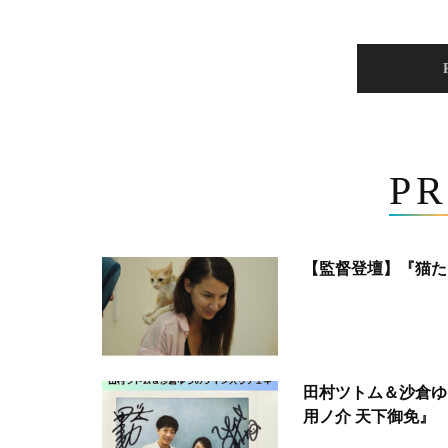
PR
【監督登壇】『猫た
田村ツトム＆沙倉ゆ
用ノ介 天下御免』