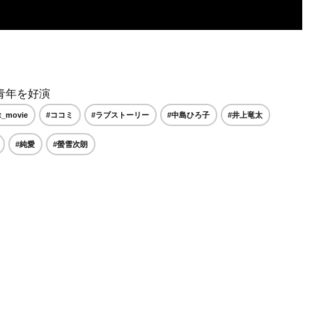
青年を好演
rt_movie
#ココミ
#ラブストーリー
#中島ひろ子
#井上竜太
#純愛
#螢雪次朗