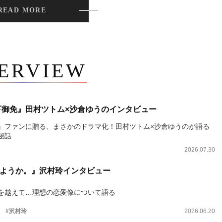
READ MORE
TERVIEW
下御免』田村ツトム×沙倉ゆうのインタビュー
』ファンに贈る、まさかのドラマ化！田村ツトム×沙倉ゆうのが語る
秘話
2026.07.30
ようか。』沢村玲インタビュー
を越えて…理想の恋愛像について語る
。
#沢村玲
2026.06.20