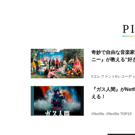
P
奇妙で自由な音楽家
ニー』が教える“好き
#エレファント6レコーデ
『ガス人間』がNetf
える！
#Netflix
#Netflix TOP10