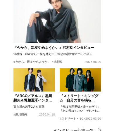
『今から、親友やめようか。』沢村玲インタビュー
沢村玲、親友から一線を越えて…理想の恋愛像について語る
#今から、親友やめようか。
#沢村玲
2026.06.20
『ARCO／アルコ』黒川
『ストリート・キングダ
想矢＆堀越麗禾インタビ
ム 自分の音を鳴ら
ュー
せ。』峯田和伸、若葉竜
実力派の若手2人を直撃
「俺は吉岡里帆と走ったぞ！」
也、吉岡里帆インタビュ
「あの音はすごい」それぞれの
ー
#黒川想矢
2026.04.18
忘れがたいシーンとは？
#ストリート・キングダム 自分の音を鳴らせ。
2026.03.20
インタビュー記事一覧