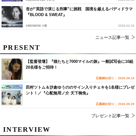
杏が“英語で演じる刑事”に挑戦 国境を越えるバディドラマ
『BLOOD & SWEAT』
#WOWOW
#杏
2026.02.02
ニュース記事一覧
PRESENT
【監督登壇】『猫たちと7000マイルの旅』一般試写会に10組
20名様をご招待！
応募締め切り： 2026.08.15
田村ツトム＆沙倉ゆうののサイン入りチェキを1名様にプレゼ
ント！／『心配無用ノ介 天下御免』
応募締め切り： 2026.08.20
プレゼント記事一覧
INTERVIEW