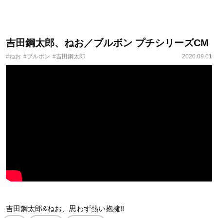
吉田鋼太郎、ねお／ブルボン プチシリーズCM
#ねお
#ブルボン
#吉田鋼太郎
2020.09.01
吉田鋼太郎&ねお、思わず熱い抱擁!!