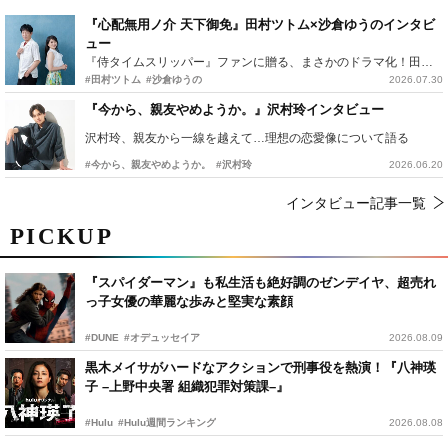
『心配無用ノ介 天下御免』田村ツトム×沙倉ゆうのインタビ
ュー
『侍タイムスリッパー』ファンに贈る、まさかのドラマ化！田村ツトム×沙倉ゆうのが語る『心配無用ノ介』撮影秘話
#田村ツトム
#沙倉ゆうの
2026.07.30
『今から、親友やめようか。』沢村玲インタビュー
沢村玲、親友から一線を越えて…理想の恋愛像について語る
#今から、親友やめようか。
#沢村玲
2026.06.20
インタビュー記事一覧
PICKUP
『スパイダーマン』も私生活も絶好調のゼンデイヤ、超売れ
っ子女優の華麗な歩みと堅実な素顔
#DUNE
#オデュッセイア
2026.08.09
黒木メイサがハードなアクションで刑事役を熱演！『八神瑛
子 –上野中央署 組織犯罪対策課–』
#Hulu
#Hulu週間ランキング
2026.08.08