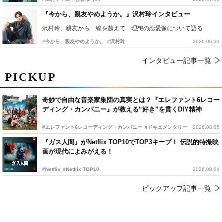
『今から、親友やめようか。』沢村玲インタビュー
沢村玲、親友から一線を越えて…理想の恋愛像について語る
#今から、親友やめようか。
#沢村玲
2026.06.20
インタビュー記事一覧
PICKUP
奇妙で自由な音楽家集団の真実とは？『エレファント6レコー
ディング・カンパニー』が教える“好き”を貫くDIY精神
#エレファント6レコーディング・カンパニー
#ドキュメンタリー
2026.08.05
『ガス人間』がNetflix TOP10でTOP3キープ！ 伝説的特撮映
画が現代によみがえる！
#Netflix
#Netflix TOP10
2026.08.04
ピックアップ記事一覧