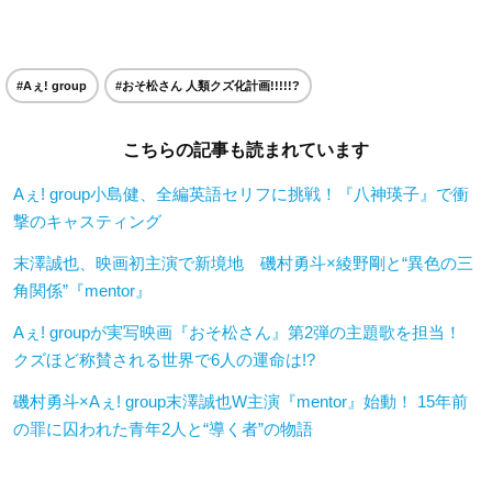
#Aぇ! group
#おそ松さん 人類クズ化計画!!!!!?
こちらの記事も読まれています
Aぇ! group小島健、全編英語セリフに挑戦！『八神瑛子』で衝
撃のキャスティング
末澤誠也、映画初主演で新境地 磯村勇斗×綾野剛と“異色の三
角関係”『mentor』
Aぇ! groupが実写映画『おそ松さん』第2弾の主題歌を担当！
クズほど称賛される世界で6人の運命は!?
磯村勇斗×Aぇ! group末澤誠也W主演『mentor』始動！ 15年前
の罪に囚われた青年2人と“導く者”の物語