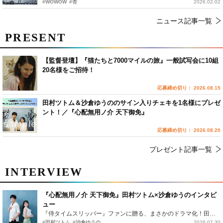
#WOWOW
#杏
2026.02.02
ニュース記事一覧
PRESENT
【監督登壇】『猫たちと7000マイルの旅』一般試写会に10組
20名様をご招待！
応募締め切り： 2026.08.15
田村ツトム＆沙倉ゆうののサイン入りチェキを1名様にプレゼ
ント！／『心配無用ノ介 天下御免』
応募締め切り： 2026.08.20
プレゼント記事一覧
INTERVIEW
『心配無用ノ介 天下御免』田村ツトム×沙倉ゆうのインタビ
ュー
『侍タイムスリッパー』ファンに贈る、まさかのドラマ化！田村ツトム×沙倉ゆうのが語る『心配無用ノ介』撮影秘話
#田村ツトム
#沙倉ゆうの
2026.07.30