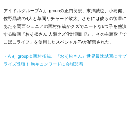
アイドルグループAぇ! groupの正門良規、末澤誠也、小島健、
佐野晶哉の4人と草間リチャード敬太、さらには彼らの後輩に
あたる関西ジュニアの西村拓哉がクズでニートな6つ子を熱演
する映画『おそ松さん 人類クズ化計画!!!!!?』。その主題歌「で
こぼこライフ」を使用したスペシャルPVが解禁された。
・Aぇ! group＆西村拓哉、『おそ松さん』世界最速試写にサプ
ライズ登壇！ 胸キュンワードに会場悲鳴