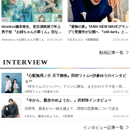
timelesz橋本将生、初主演映画で年上
『冒険の夜』TAMA NEW WAVEグラン
男子役 『お姉ちゃんの翠くん』切ない
プリ受賞作が公開へ 『still dark』と同
恋の幕開けを予感
時上映決定
#timelesz
#お姉ちゃんの翠くん
2026.08.08
#古川ヒロシ
#髙橋雄祐
2026.08.06
動画記事一覧
INTERVIEW
『心配無用ノ介 天下御免』田村ツトム×沙倉ゆうのインタビ
ュー
『侍タイムスリッパー』ファンに贈る、まさかのドラマ化！田村ツトム×沙倉ゆうのが語る『心配無用ノ介』撮影秘話
#田村ツトム
#沙倉ゆうの
2026.07.30
『今から、親友やめようか。』沢村玲インタビュー
沢村玲、親友から一線を越えて…理想の恋愛像について語る
#今から、親友やめようか。
#沢村玲
2026.06.20
インタビュー記事一覧