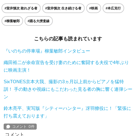
#室井慎次 敗れざる者
#室井慎次 生き続ける者
#映画
#本広克行
#柳葉敏郎
#踊る大捜査線
こちらの記事も読まれています
『いのちの停車場』柳葉敏郎インタビュー
織田裕二が余命宣告を受け妻のために奮闘する夫役で4年ぶり
に映画主演！
SixTONES京本大我、撮影の3ヵ月以上前からピアノを猛特
訓！ 手の動きや視線にもこだわった見る者の胸に響く連弾シー
ン
鈴木亮平、実写版『シティーハンター』冴羽獠役に！「緊張に
打ち震えております」