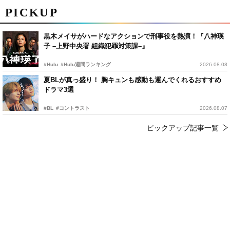
PICKUP
黒木メイサがハードなアクションで刑事役を熱演！『八神瑛
子 –上野中央署 組織犯罪対策課–』
#Hulu
#Hulu週間ランキング
2026.08.08
夏BLが真っ盛り！ 胸キュンも感動も運んでくれるおすすめ
ドラマ3選
#BL
#コントラスト
2026.08.07
ピックアップ記事一覧