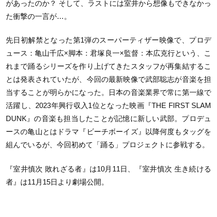
があったのか？ そして、ラストには室井から想像もできなかっ
た衝撃の一言が…。
先日初解禁となった第1弾のスーパーティザー映像で、プロデ
ュース：亀山千広×脚本：君塚良一×監督：本広克行という、こ
れまで踊るシリーズを作り上げてきたスタッフが再集結するこ
とは発表されていたが、今回の最新映像で武部聡志が音楽を担
当することが明らかになった。日本の音楽業界で常に第一線で
活躍し、2023年興行収入1位となった映画『THE FIRST SLAM
DUNK』の音楽も担当したことが記憶に新しい武部。プロデュ
ースの亀山とはドラマ『ビーチボーイズ』以降何度もタッグを
組んでいるが、今回初めて「踊る」プロジェクトに参戦する。
『室井慎次 敗れざる者』は10月11日、『室井慎次 生き続ける
者』は11月15日より劇場公開。