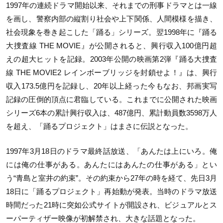
1997年の連続ドラマ開始以来、それまでの刑事ドラマとは一線
を画し、警察内部の縦割り社会や上下関係、人間模様を描き、
社会現象を巻き起こした「踊る」シリーズ。翌1998年に『踊る
大捜査線 THE MOVIE』が公開されると、興行収入100億円超
えの超大ヒットを記録。2003年公開の映画第2弾『踊る大捜査
線 THE MOVIE2 レインボーブリッジを封鎖せよ！』は、興行
収入173.5億円を記録し、20年以上経った今もなお、邦画実写
記録の圧倒的頂点に君臨している。これまでに公開された映画
シリーズ6本の累計興行収入は、487億円、累計動員数3598万人
を超え、「踊るプロジェクト」はまさに伝説となった。
1997年3月18日のドラマ最終話放送、「あんたは上にいろ。俺
には俺の仕事がある。あんたにはあんたの仕事がある」とい
う“青島と室井の約束”。その約束から27年の時を経て、先日3月
18日に「踊るプロジェクト」再始動が発表。当時のドラマ放送
時間だった21時に突如公式サイトが開設され、ビジュアルとス
ーパーティザー映像が初解禁され、大きな話題となった。