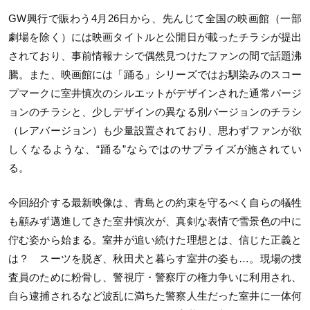
GW興行で賑わう4月26日から、先んじて全国の映画館（一部
劇場を除く）には映画タイトルと公開日が載ったチラシが提出
されており、事前情報ナシで偶然見つけたファンの間で話題沸
騰。また、映画館には「踊る」シリーズではお馴染みのスコー
プマークに室井慎次のシルエットがデザインされた通常バージ
ョンのチラシと、少しデザインの異なる別バージョンのチラシ
（レアバージョン）も少量設置されており、思わずファンが欲
しくなるような、“踊る”ならではのサプライズが施されてい
る。
今回紹介する最新映像は、青島との約束を守るべく自らの犠牲
も顧みず邁進してきた室井慎次が、真剣な表情で雪景色の中に
佇む姿から始まる。室井が追い続けた理想とは、信じた正義と
は？ スーツを脱ぎ、秋田犬と暮らす室井の姿も…。現場の捜
査員のために粉骨し、警視庁・警察庁の権力争いに利用され、
自ら逮捕されるなど波乱に満ちた警察人生だった室井に一体何