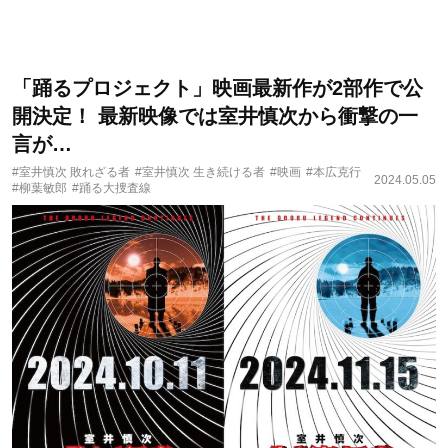
「踊るプロジェクト」映画最新作が2部作で公
開決定！ 最新映像では室井慎次から衝撃の一
言が…
#室井慎次 敗れざる者
#室井慎次 生き続ける者
#映画
#本広克行
2024.05.05
#柳葉敏郎
#踊る大捜査線