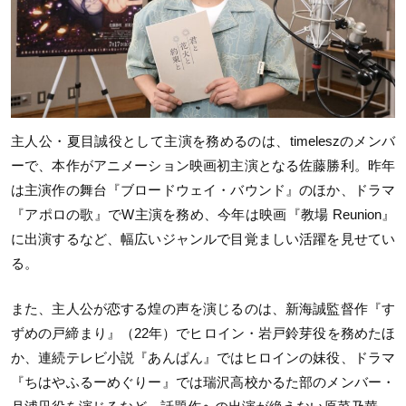
主人公・夏目誠役として主演を務めるのは、timeleszのメンバ
ーで、本作がアニメーション映画初主演となる佐藤勝利。昨年
は主演作の舞台『ブロードウェイ・バウンド』のほか、ドラマ
『アポロの歌』でW主演を務め、今年は映画『教場 Reunion』
に出演するなど、幅広いジャンルで目覚ましい活躍を見せてい
る。
また、主人公が恋する煌の声を演じるのは、新海誠監督作『す
ずめの戸締まり』（22年）でヒロイン・岩戸鈴芽役を務めたほ
か、連続テレビ小説『あんぱん』ではヒロインの妹役、ドラマ
『ちはやふるーめぐりー』では瑞沢高校かるた部のメンバー・