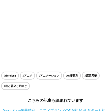
#timelesz
#アニメ
#アニメーション
#佐藤勝利
#原菜乃華
#君と花火と約束と
こちらの記事も読まれています
Sexy Zone佐藤勝利、コスメブランドのCM初起用 ギターも初