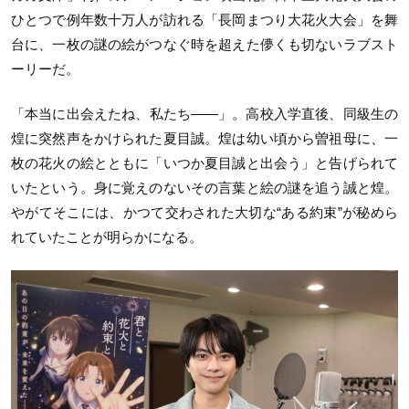
ひとつで例年数十万人が訪れる「長岡まつり大花火大会」を舞
台に、一枚の謎の絵がつなぐ時を超えた儚くも切ないラブスト
ーリーだ。
「本当に出会えたね、私たち——」。高校入学直後、同級生の
煌に突然声をかけられた夏目誠。煌は幼い頃から曽祖母に、一
枚の花火の絵とともに「いつか夏目誠と出会う」と告げられて
いたという。身に覚えのないその言葉と絵の謎を追う誠と煌。
やがてそこには、かつて交わされた大切な“ある約束”が秘めら
れていたことが明らかになる。