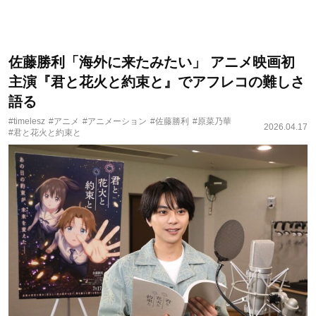
佐藤勝利「海外に来たみたい」 アニメ映画初
主演『君と花火と約束と』でアフレコの難しさ
語る
#timelesz
#アニメ
#アニメーション
#佐藤勝利
#原菜乃華
2026.04.17
#君と花火と約束と