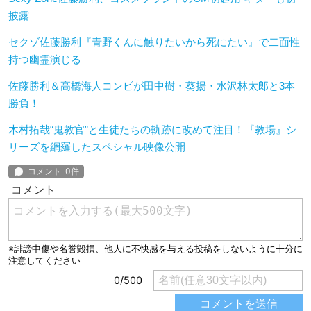
披露
セクゾ佐藤勝利『⻘野くんに触りたいから死にたい』で二面性
持つ幽霊演じる
佐藤勝利＆高橋海人コンビが田中樹・葵揚・水沢林太郎と3本
勝負！
木村拓哉“鬼教官”と生徒たちの軌跡に改めて注目！『教場』シ
リーズを網羅したスペシャル映像公開