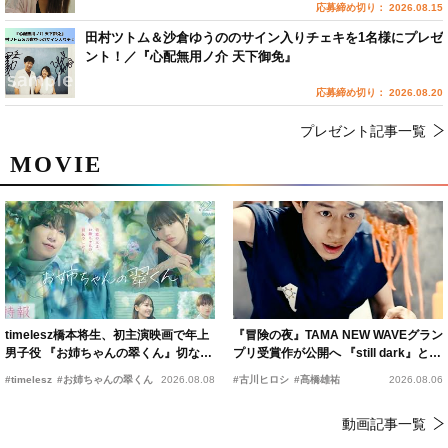
応募締め切り： 2026.08.15
田村ツトム＆沙倉ゆうののサイン入りチェキを1名様にプレゼ
ント！／『心配無用ノ介 天下御免』
応募締め切り： 2026.08.20
プレゼント記事一覧
MOVIE
timelesz橋本将生、初主演映画で年上
『冒険の夜』TAMA NEW WAVEグラン
男子役 『お姉ちゃんの翠くん』切ない
プリ受賞作が公開へ 『still dark』と同
恋の幕開けを予感
時上映決定
#timelesz
#お姉ちゃんの翠くん
2026.08.08
#古川ヒロシ
#髙橋雄祐
2026.08.06
動画記事一覧