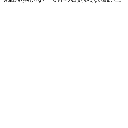
月浦凪役を演じるなど、話題作への出演が絶えない原菜乃華。