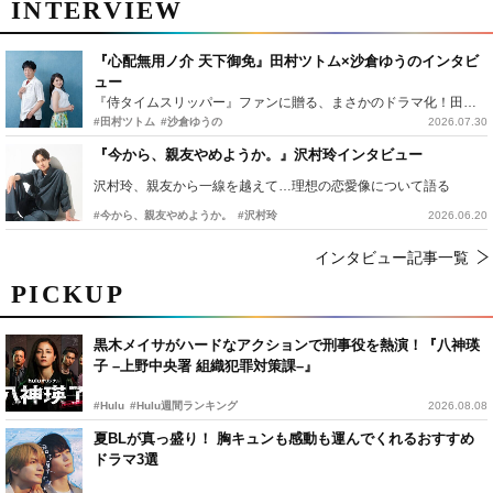
INTERVIEW
『心配無用ノ介 天下御免』田村ツトム×沙倉ゆうのインタビ
ュー
『侍タイムスリッパー』ファンに贈る、まさかのドラマ化！田村ツトム×沙倉ゆうのが語る『心配無用ノ介』撮影秘話
#田村ツトム
#沙倉ゆうの
2026.07.30
『今から、親友やめようか。』沢村玲インタビュー
沢村玲、親友から一線を越えて…理想の恋愛像について語る
#今から、親友やめようか。
#沢村玲
2026.06.20
インタビュー記事一覧
PICKUP
黒木メイサがハードなアクションで刑事役を熱演！『八神瑛
子 –上野中央署 組織犯罪対策課–』
#Hulu
#Hulu週間ランキング
2026.08.08
夏BLが真っ盛り！ 胸キュンも感動も運んでくれるおすすめ
ドラマ3選