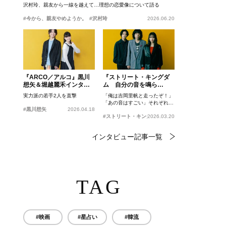
沢村玲、親友から一線を越えて…理想の恋愛像について語る
#今から、親友やめようか。
#沢村玲
2026.06.20
『ARCO／アルコ』黒川
『ストリート・キングダ
想矢＆堀越麗禾インタビ
ム 自分の音を鳴ら
ュー
せ。』峯田和伸、若葉竜
実力派の若手2人を直撃
「俺は吉岡里帆と走ったぞ！」
也、吉岡里帆インタビュ
「あの音はすごい」それぞれの
ー
#黒川想矢
2026.04.18
忘れがたいシーンとは？
#ストリート・キングダム 自分の音を鳴らせ。
2026.03.20
インタビュー記事一覧
TAG
#映画
#星占い
#韓流