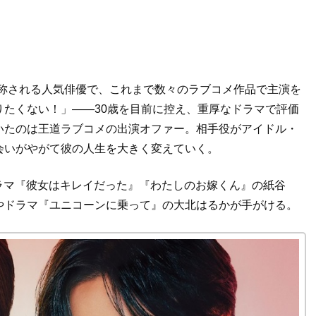
”と称される人気俳優で、これまで数々のラブコメ作品で主演を
たくない！」——30歳を目前に控え、重厚なドラマで評価
いたのは王道ラブコメの出演オファー。相手役がアイドル・
会いがやがて彼の人生を大きく変えていく。
ラマ『彼女はキレイだった』『わたしのお嫁くん』の紙谷
やドラマ『ユニコーンに乗って』の大北はるかが手がける。