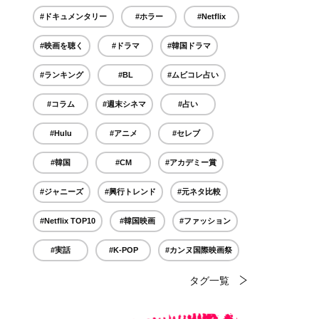
#ドキュメンタリー
#ホラー
#Netflix
#映画を聴く
#ドラマ
#韓国ドラマ
#ランキング
#BL
#ムビコレ占い
#コラム
#週末シネマ
#占い
#Hulu
#アニメ
#セレブ
#韓国
#CM
#アカデミー賞
#ジャニーズ
#興行トレンド
#元ネタ比較
#Netflix TOP10
#韓国映画
#ファッション
#実話
#K-POP
#カンヌ国際映画祭
タグ一覧