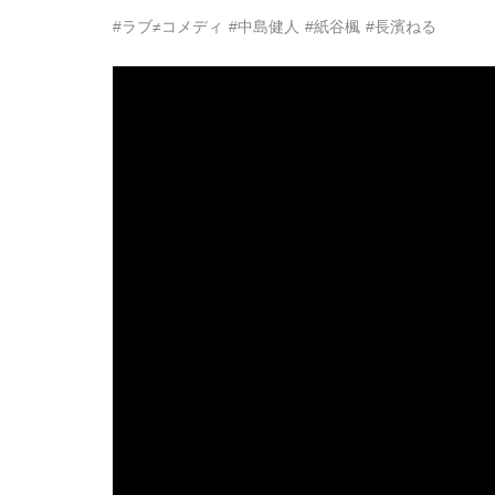
#ラブ≠コメディ
#中島健人
#紙谷楓
#長濱ねる