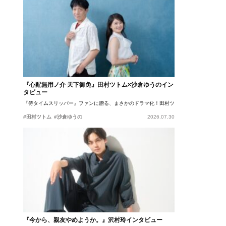
『心配無用ノ介 天下御免』田村ツトム×沙倉ゆうのイン
タビュー
『侍タイムスリッパー』ファンに贈る、まさかのドラマ化！田村ツトム×沙倉ゆうのが語
#田村ツトム
#沙倉ゆうの
2026.07.30
『今から、親友やめようか。』沢村玲インタビュー