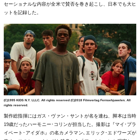
セーショナルな内容が全米で賛否を巻き起こし、日本でも大ヒ
ットを記録した。
(C)1995 KIDS N.Y. LLLC. All rights reserved (C)2018 Filmverlag Fernsehjuwelen. All
rights reserved.
製作総指揮にはガス・ヴァン・サントが名を連ね、脚本は当時
19歳だったハーモニー･コリンが担当した。撮影は『マイ･プラ
イベート･アイダホ』の名カメラマン､エリック･エドワーズが