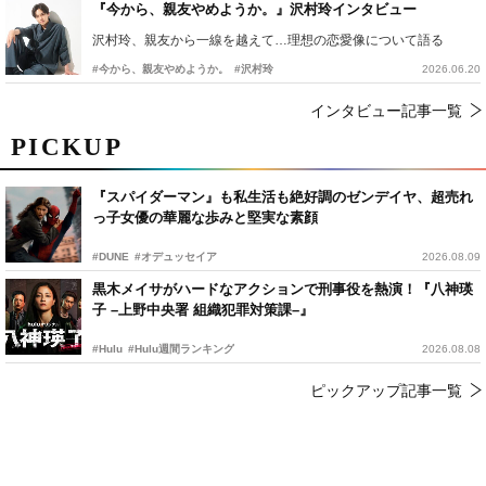
『今から、親友やめようか。』沢村玲インタビュー
沢村玲、親友から一線を越えて…理想の恋愛像について語る
#今から、親友やめようか。
#沢村玲
2026.06.20
インタビュー記事一覧
PICKUP
『スパイダーマン』も私生活も絶好調のゼンデイヤ、超売れ
っ子女優の華麗な歩みと堅実な素顔
#DUNE
#オデュッセイア
2026.08.09
黒木メイサがハードなアクションで刑事役を熱演！『八神瑛
子 –上野中央署 組織犯罪対策課–』
#Hulu
#Hulu週間ランキング
2026.08.08
ピックアップ記事一覧