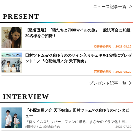
ニュース記事一覧
PRESENT
【監督登壇】『猫たちと7000マイルの旅』一般試写会に10組
20名様をご招待！
応募締め切り： 2026.08.15
田村ツトム＆沙倉ゆうののサイン入りチェキを1名様にプレゼ
ント！／『心配無用ノ介 天下御免』
応募締め切り： 2026.08.20
プレゼント記事一覧
INTERVIEW
『心配無用ノ介 天下御免』田村ツトム×沙倉ゆうのインタビ
ュー
『侍タイムスリッパー』ファンに贈る、まさかのドラマ化！田村ツトム×沙倉ゆうのが語る『心配無用ノ介』撮影秘話
#田村ツトム
#沙倉ゆうの
2026.07.30