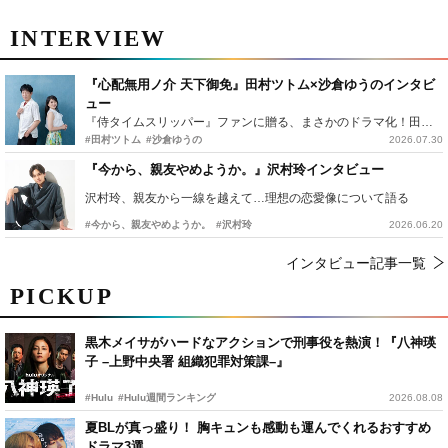
INTERVIEW
『心配無用ノ介 天下御免』田村ツトム×沙倉ゆうのインタビ
ュー
『侍タイムスリッパー』ファンに贈る、まさかのドラマ化！田村ツトム×沙倉ゆうのが語る『心配無用ノ介』撮影秘話
#田村ツトム
#沙倉ゆうの
2026.07.30
『今から、親友やめようか。』沢村玲インタビュー
沢村玲、親友から一線を越えて…理想の恋愛像について語る
#今から、親友やめようか。
#沢村玲
2026.06.20
インタビュー記事一覧
PICKUP
黒木メイサがハードなアクションで刑事役を熱演！『八神瑛
子 –上野中央署 組織犯罪対策課–』
#Hulu
#Hulu週間ランキング
2026.08.08
夏BLが真っ盛り！ 胸キュンも感動も運んでくれるおすすめ
ドラマ3選