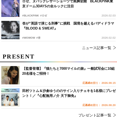
ロゼ、ヌバックレザーショーツで美脚全開 BLACKPINK東
京ドーム3DAYSの全ルックに注目
#BLACKPINK
#ロゼ
2026.02.03
杏が“英語で演じる刑事”に挑戦 国境を越えるバディドラマ
『BLOOD & SWEAT』
#WOWOW
#杏
2026.02.02
ニュース記事一覧
PRESENT
【監督登壇】『猫たちと7000マイルの旅』一般試写会に10組
20名様をご招待！
応募締め切り： 2026.08.15
田村ツトム＆沙倉ゆうののサイン入りチェキを1名様にプレゼ
ント！／『心配無用ノ介 天下御免』
応募締め切り： 2026.08.20
プレゼント記事一覧