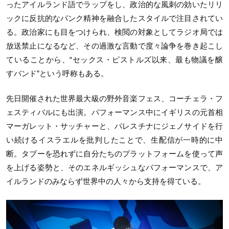
ったアイルランド語でラップをし、政治的な風刺の効いたリリ
ックに反抗的なパンク精神を融合したスタイルで注目されてい
る。政治家にも目をつけられ、検閲の対象としてラジオ局では
放送禁止になるなど、その過激な言動で度々論争を巻き起こし
ていることから、“セックス・ピストルズ以来、最も物議を醸
すバンド”という呼称もある。
先日開催された世界最大級の野外音楽フェス、コーチェラ・フ
ェスティバルにも出演。パフォーマンス中にイギリスの元首相
マーガレット・サッチャーと、パレスチナにジェノサイドを行
い続けるイスラエルを批判したことで、生配信が一時的に中
断。タブーを恐れずに自分たちのプラットフォームを使って声
を上げる姿勢と、そのエネルギッシュなパフォーマンスで、ア
イルランドのみならず世界中の人々から支持を得ている。