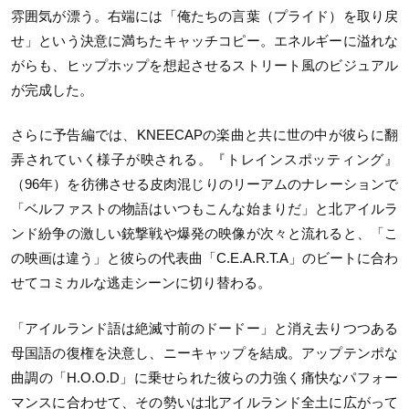
雰囲気が漂う。右端には「俺たちの言葉（プライド）を取り戻
せ」という決意に満ちたキャッチコピー。エネルギーに溢れな
がらも、ヒップホップを想起させるストリート風のビジュアル
が完成した。
さらに予告編では、KNEECAPの楽曲と共に世の中が彼らに翻
弄されていく様子が映される。『トレインスポッティング』
（96年）を彷彿させる皮肉混じりのリーアムのナレーションで
「ベルファストの物語はいつもこんな始まりだ」と北アイルラ
ンド紛争の激しい銃撃戦や爆発の映像が次々と流れると、「こ
の映画は違う」と彼らの代表曲「C.E.A.R.T.A」のビートに合わ
せてコミカルな逃走シーンに切り替わる。
「アイルランド語は絶滅寸前のドードー」と消え去りつつある
母国語の復権を決意し、ニーキャップを結成。アップテンポな
曲調の「H.O.O.D」に乗せられた彼らの力強く痛快なパフォー
マンスに合わせて、その勢いは北アイルランド全土に広がって