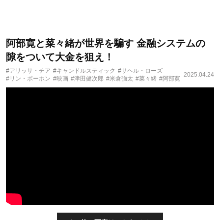
阿部寛と菜々緒が世界を騙す 金融システムの
隙をついて大金を狙え！
#アリッサ・チア
#キャンドルスティック
#サヘル・ローズ
2025.04.24
#リン・ボーホン
#映画
#津田健次郎
#米倉強太
#菜々緒
#阿部寛