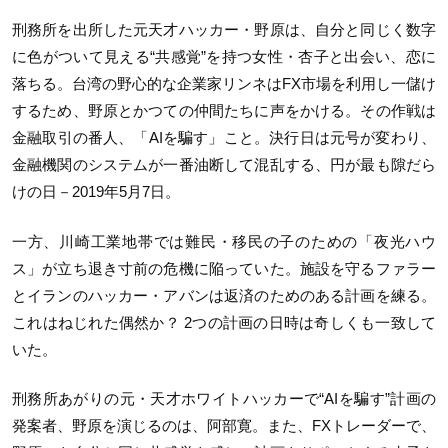
刑務所を出所した元天才ハッカー・野原は、自分と同じく数字
に色がついて見える“共感覚”を持つ女性・杏子と出会い、恋に
落ちる。台湾の野心的な企業家リンネはFX市場を利用し一儲け
するため、野原とかつての仲間たちに声をかける。その作戦は
金融取引の番人、「AIを騙す」こと。決行日は元号が変わり、
金融機関のシステムが一番油断して混乱する、円が最も隙だら
けの日－2019年5月7日。
一方、川崎工業地帯では難民・移民の子のための「夜光ハウ
ス」が立ち退き寸前の危機に陥っていた。施設を守るファラー
とイランのハッカー・アバンは返済のためのある計画を練る。
これはねじれた偶然か？ 2つの計画の日時は奇しくも一致して
いた。
刑務所あがりの元・天才ホワイトハッカーで“AIを騙す”計画の
発案者、野原を演じるのは、阿部寛。また、FXトレーダーで、