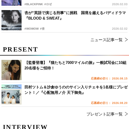
#BLACKPINK
#ロゼ
2026.02.03
杏が“英語で演じる刑事”に挑戦 国境を越えるバディドラマ
『BLOOD & SWEAT』
#WOWOW
#杏
2026.02.02
ニュース記事一覧
PRESENT
【監督登壇】『猫たちと7000マイルの旅』一般試写会に10組
20名様をご招待！
応募締め切り： 2026.08.15
田村ツトム＆沙倉ゆうののサイン入りチェキを1名様にプレゼ
ント！／『心配無用ノ介 天下御免』
応募締め切り： 2026.08.20
プレゼント記事一覧
INTERVIEW