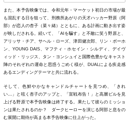
また、本予告映像では、令和元年・マーケット初日の市場が最
も混乱する日を狙って、刑務所あがりの天才ハッカー野原（阿
部）が恋人の杏子（菜々緒）とともに、ある計画に動き出す姿
が映しだされる。続いて、「AIを騙す」と不敵に笑う野原と、
アリッサ・チア、サヘル・ローズ、津田健次郎、リン・ボーホ
ン、YOUNG DAIS、マフティ・ホセイン・シルディ、デイヴ
ィッド・リッジス、タン・ヨンシュイと国際色豊かなキャスト
陣のそれぞれの運命と思惑うごめく様が、DUALによる疾走感
あるエンディングテーマと共に流れる。
そして、色鮮やかなキャンドルチャートを見つめ、「きれ
い…」と呟く杏子のアップと、「宣戦布告！」と高層ビルを見
上げる野原で本予告映像は終了する。果たして彼らのミッショ
ンは果たされるのか？ ダークヒーローを演じる阿部と息をの
む展開に期待が高まる本予告映像に仕上がった。