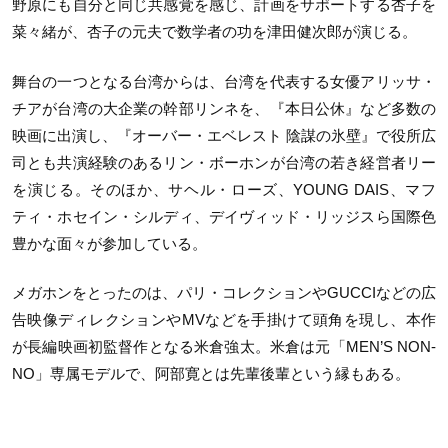
野原にも自分と同じ共感覚を感じ、計画をサポートする杏子を
菜々緒が、杏子の元夫で数学者の功を津田健次郎が演じる。
舞台の一つとなる台湾からは、台湾を代表する女優アリッサ・
チアが台湾の大企業の幹部リンネを、『本日公休』など多数の
映画に出演し、『オーバー・エベレスト 陰謀の氷壁』で役所広
司とも共演経験のあるリン・ボーホンが台湾の若き経営者リー
を演じる。そのほか、サヘル・ローズ、YOUNG DAIS、マフ
ティ・ホセイン・シルディ、デイヴィッド・リッジスら国際色
豊かな面々が参加している。
メガホンをとったのは、パリ・コレクションやGUCCIなどの広
告映像ディレクションやMVなどを手掛けて頭角を現し、本作
が長編映画初監督作となる米倉強太。米倉は元「MEN’S NON-
NO」専属モデルで、阿部寛とは先輩後輩という縁もある。