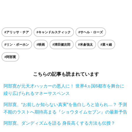
#アリッサ・チア
#キャンドルスティック
#サヘル・ローズ
#リン・ボーホン
#映画
#津田健次郎
#米倉強太
#菜々緒
#阿部寛
こちらの記事も読まれています
阿部寛が元天才ハッカーの悪人に！ 世界4ヵ国6都市を舞台に
繰り広げられるマネーサスペンス
阿部寛、“お前しか知らない真実”を告白しろと迫られ…？ 予測
不能のラストへ期待高まる『ショウタイムセブン』の最新予告
阿部寛、ダンディズムを語る 身長高くする方法も伝授？