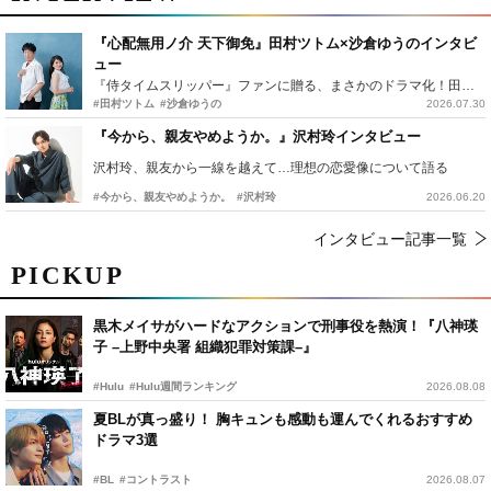
『心配無用ノ介 天下御免』田村ツトム×沙倉ゆうのインタビ
ュー
『侍タイムスリッパー』ファンに贈る、まさかのドラマ化！田村ツトム×沙倉ゆうのが語る『心配無用ノ介』撮影秘話
#田村ツトム
#沙倉ゆうの
2026.07.30
『今から、親友やめようか。』沢村玲インタビュー
沢村玲、親友から一線を越えて…理想の恋愛像について語る
#今から、親友やめようか。
#沢村玲
2026.06.20
インタビュー記事一覧
PICKUP
黒木メイサがハードなアクションで刑事役を熱演！『八神瑛
子 –上野中央署 組織犯罪対策課–』
#Hulu
#Hulu週間ランキング
2026.08.08
夏BLが真っ盛り！ 胸キュンも感動も運んでくれるおすすめ
ドラマ3選
#BL
#コントラスト
2026.08.07