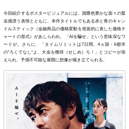
今回紹介するポスタービジュアルには、国際色豊かな面々の緊
迫感漂う表情とともに、本作タイトルでもある赤と青のキャン
ドルスティック（金融商品の価格変動を視覚的に表した価格チ
ャートの形式）があしらわれ、「AIを騙せ」という意味深なワ
ードが。さらに、「タイムリミットは7日間。4ヵ国・6都市
の”ろくでなし“よ、大金を獲得（せしめ）ろ！」とコピーが添
えられ、予測不可能な展開に想像が掻き立てられる。