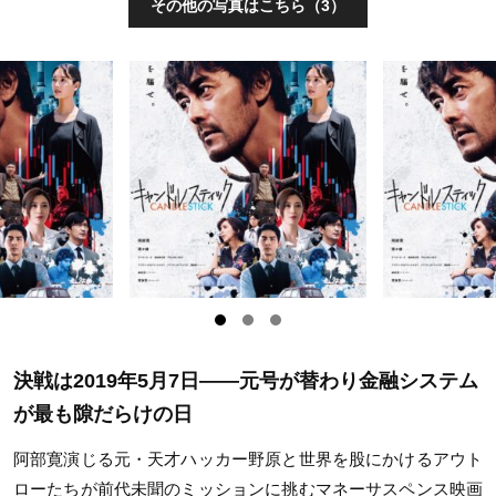
その他の写真はこちら（3）
決戦は2019年5月7日——元号が替わり金融システム
が最も隙だらけの日
阿部寛演じる元・天才ハッカー野原と世界を股にかけるアウト
ローたちが前代未聞のミッションに挑むマネーサスペンス映画