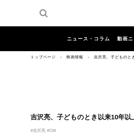
ニュース・コラム
動画ニ
トップページ
映画情報
吉沢亮、子どものと
＞
＞
吉沢亮、子どものとき以来10年
#吉沢亮
#CM