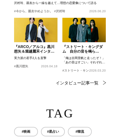
沢村玲、親友から一線を越えて…理想の恋愛像について語る
#今から、親友やめようか。
#沢村玲
2026.06.20
『ARCO／アルコ』黒川
『ストリート・キングダ
想矢＆堀越麗禾インタビ
ム 自分の音を鳴ら
ュー
せ。』峯田和伸、若葉竜
実力派の若手2人を直撃
「俺は吉岡里帆と走ったぞ！」
也、吉岡里帆インタビュ
「あの音はすごい」それぞれの
ー
#黒川想矢
2026.04.18
忘れがたいシーンとは？
#ストリート・キングダム 自分の音を鳴らせ。
2026.03.20
インタビュー記事一覧
TAG
#映画
#星占い
#韓流