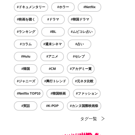
#ドキュメンタリー
#ホラー
#Netflix
#映画を聴く
#ドラマ
#韓国ドラマ
#ランキング
#BL
#ムビコレ占い
#コラム
#週末シネマ
#占い
#Hulu
#アニメ
#セレブ
#韓国
#CM
#アカデミー賞
#ジャニーズ
#興行トレンド
#元ネタ比較
#Netflix TOP10
#韓国映画
#ファッション
#実話
#K-POP
#カンヌ国際映画祭
タグ一覧