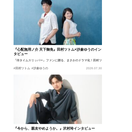
『心配無用ノ介 天下御免』田村ツトム×沙倉ゆうのイン
タビュー
『侍タイムスリッパー』ファンに贈る、まさかのドラマ化！田村ツトム×沙倉ゆうのが語
#田村ツトム
#沙倉ゆうの
2026.07.30
『今から、親友やめようか。』沢村玲インタビュー