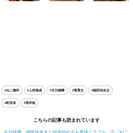
#ねこ物件
#上村海成
#古川雄輝
#竜雷太
#細田佳央太
#釣宝未
#長井短
こちらの記事も読まれています
古川雄輝、細田佳央太と同居始めるも早速トラブル…!? 『ねこ