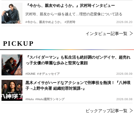
『今から、親友やめようか。』沢村玲インタビュー
沢村玲、親友から一線を越えて…理想の恋愛像について語る
#今から、親友やめようか。
#沢村玲
2026.06.20
インタビュー記事一覧
PICKUP
『スパイダーマン』も私生活も絶好調のゼンデイヤ、超売れ
っ子女優の華麗な歩みと堅実な素顔
#DUNE
#オデュッセイア
2026.08.09
黒木メイサがハードなアクションで刑事役を熱演！『八神瑛
子 –上野中央署 組織犯罪対策課–』
#Hulu
#Hulu週間ランキング
2026.08.08
ピックアップ記事一覧