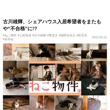
古川雄輝、シェアハウス入居希望者をまたも
や“不合格”に!?
#ねこ物件
#上村海成
#古川雄輝
#竜雷太
#細田佳央太
#釣宝未
2022.04.22
#長井短