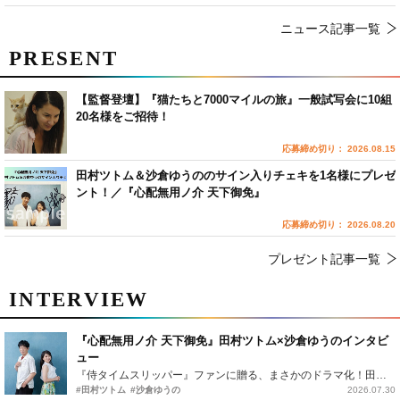
ニュース記事一覧
PRESENT
【監督登壇】『猫たちと7000マイルの旅』一般試写会に10組
20名様をご招待！
応募締め切り： 2026.08.15
田村ツトム＆沙倉ゆうののサイン入りチェキを1名様にプレゼ
ント！／『心配無用ノ介 天下御免』
応募締め切り： 2026.08.20
プレゼント記事一覧
INTERVIEW
『心配無用ノ介 天下御免』田村ツトム×沙倉ゆうのインタビ
ュー
『侍タイムスリッパー』ファンに贈る、まさかのドラマ化！田村ツトム×沙倉ゆうのが語る『心配無用ノ介』撮影秘話
#田村ツトム
#沙倉ゆうの
2026.07.30