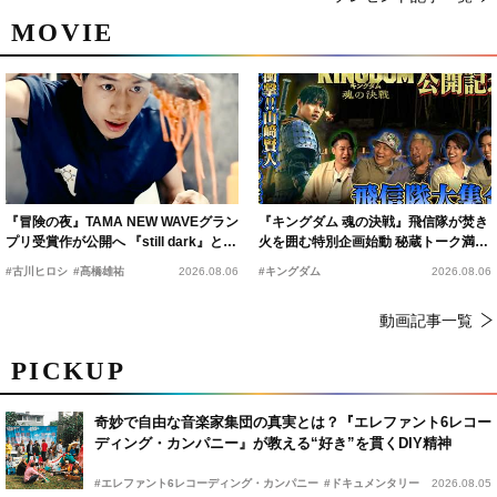
MOVIE
『冒険の夜』TAMA NEW WAVEグラン
『キングダム 魂の決戦』飛信隊が焚き
プリ受賞作が公開へ 『still dark』と同
火を囲む特別企画始動 秘蔵トーク満載
時上映決定
の“キングダムキャンプ”開催
#古川ヒロシ
#髙橋雄祐
2026.08.06
#キングダム
2026.08.06
動画記事一覧
PICKUP
奇妙で自由な音楽家集団の真実とは？『エレファント6レコー
ディング・カンパニー』が教える“好き”を貫くDIY精神
#エレファント6レコーディング・カンパニー
#ドキュメンタリー
2026.08.05