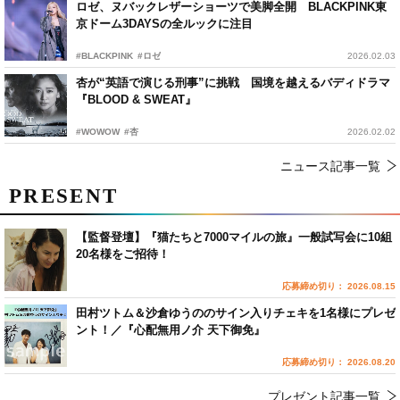
ロゼ、ヌバックレザーショーツで美脚全開 BLACKPINK東
京ドーム3DAYSの全ルックに注目
#BLACKPINK
#ロゼ
2026.02.03
杏が“英語で演じる刑事”に挑戦 国境を越えるバディドラマ
『BLOOD & SWEAT』
#WOWOW
#杏
2026.02.02
ニュース記事一覧
PRESENT
【監督登壇】『猫たちと7000マイルの旅』一般試写会に10組
20名様をご招待！
応募締め切り： 2026.08.15
田村ツトム＆沙倉ゆうののサイン入りチェキを1名様にプレゼ
ント！／『心配無用ノ介 天下御免』
応募締め切り： 2026.08.20
プレゼント記事一覧