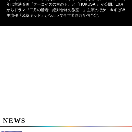
年は主演映画『ターコイズの空の下』と『HOKUSAI』が公開。10月
からドラマ『二月の勝者―絶対合格の教室―』主演のほか、今冬はW
主演作『浅草キッド』がNetflixで全世界同時配信予定。
NEWS