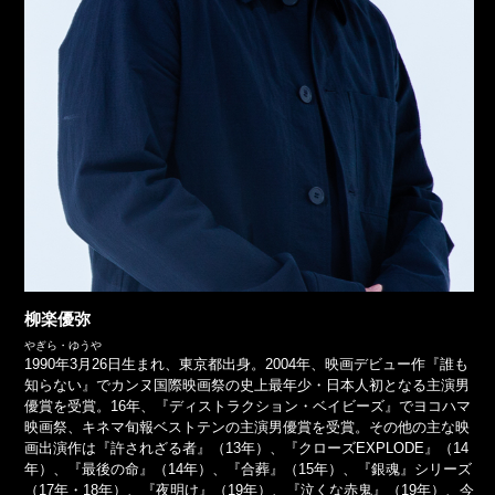
柳楽優弥
やぎら・ゆうや
1990年3月26日生まれ、東京都出身。2004年、映画デビュー作『誰も
知らない』でカンヌ国際映画祭の史上最年少・日本人初となる主演男
優賞を受賞。16年、『ディストラクション・ベイビーズ』でヨコハマ
映画祭、キネマ旬報ベストテンの主演男優賞を受賞。その他の主な映
画出演作は『許されざる者』（13年）、『クローズEXPLODE』（14
年）、『最後の命』（14年）、『合葬』（15年）、『銀魂』シリーズ
（17年・18年）、『夜明け』（19年）、『泣くな赤鬼』（19年）、今