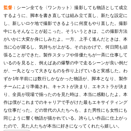
監督
：シーン全てを〈ワンカット〉撮影しても物語として成立
するように、脚本を書き直しては組み立て直し、新たな設定に
し、新しいロケ地で撮影できるように何度もやり直した。撮影
中にもそんなことが起こった。そういうときは、この撮影方法
がいかに大変か身にしみたよ。一方、上手く進んだときは、本
当に心が躍るし、気持ちが上がる。そのおかげで、何日間も頑
張ることができた。製作スタッフや俳優たちが一斉に仕事して
いるのを見ると、例えばあの爆撃の中で走るシーンが良い例だ
が、一丸となって大きなものを作り上げていると実感した。わ
ずか1年半前には数行しかなかった物語が、脚本となり、製作
チームにより準備され、キャストが決まり、エキストラが決ま
り、全員が現場で揃ったのを見た時は、本当に感動したよ。本
作は僕がこれまでのキャリアで手がけた最もエキサイティング
な仕事だった。どの世代の人たちへも、また男性にも女性にも
同じように響く物語が描かれている。誇らしい作品に仕上がっ
たので、見た人たちが本当に好きになってくれたら嬉しい。