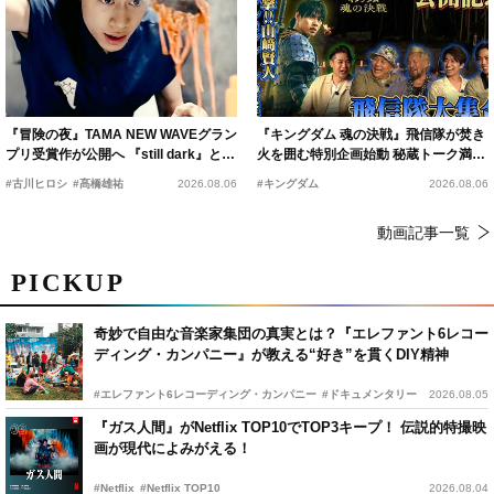
『冒険の夜』TAMA NEW WAVEグラン
『キングダム 魂の決戦』飛信隊が焚き
プリ受賞作が公開へ 『still dark』と同
火を囲む特別企画始動 秘蔵トーク満載
時上映決定
の“キングダムキャンプ”開催
#古川ヒロシ
#髙橋雄祐
2026.08.06
#キングダム
2026.08.06
動画記事一覧
PICKUP
奇妙で自由な音楽家集団の真実とは？『エレファント6レコー
ディング・カンパニー』が教える“好き”を貫くDIY精神
#エレファント6レコーディング・カンパニー
#ドキュメンタリー
2026.08.05
『ガス人間』がNetflix TOP10でTOP3キープ！ 伝説的特撮映
画が現代によみがえる！
#Netflix
#Netflix TOP10
2026.08.04