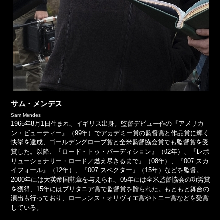
サム・メンデス
Sam Mendes
1965年8月1日生まれ、イギリス出身。監督デビュー作の『アメリカ
ン・ビューティー』（99年）でアカデミー賞の監督賞と作品賞に輝く
快挙を達成、ゴールデングローブ賞と全米監督協会賞でも監督賞を受
賞した。以降、『ロード・トゥ・パーディション』（02年）、『レボ
リューショナリー・ロード／燃え尽きるまで』（08年）、『007 スカ
イフォール』（12年）、『007 スペクター』（15年）などを監督。
2000年には大英帝国勲章を与えられ、05年には全米監督協会の功労賞
を獲得、15年にはブリタニア賞で監督賞を贈られた。もともと舞台の
演出も行っており、ローレンス・オリヴィエ賞やトニー賞などを受賞
している。