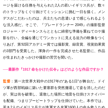
ージを届ける任務を与えられた2人の若いイギリス兵が、数々
のトラップをくぐり抜けてミッションに挑む一日を描く。メン
デスがこだわったのは、兵士たちの息遣いまで感じられるよう
な没入感だ。そこで、『ブレードランナー 2049』の撮影監督
ロジャー・ディーキンスらとともに綿密な準備を重ねてロケ撮
影を行い、全編を通じてワンカットに見える迫力の映像をつく
りあげ、第92回アカデミー賞では撮影賞、録音賞、視覚効果賞
の3部門を受賞した。渾身の一作を完成させた名監督に、作品
が生まれたきっかけや撮影の苦労を聞いた。
──最新作『1917 命をかけた伝令』はどのような作品ですか？
監督
：第一次世界大戦中の1917年の“ある1日”が舞台だ。ドイ
ツ軍が西部戦線に築いた要塞群を突然撤退して姿を消したのだ
が、実は街を破壊し、退散した場所に地雷を仕掛けスナイパー
を配備、つまりブービートラップを仕掛けていた。本作では、
若き2人のイギリス兵士が進軍する友軍1600人の命を救うため