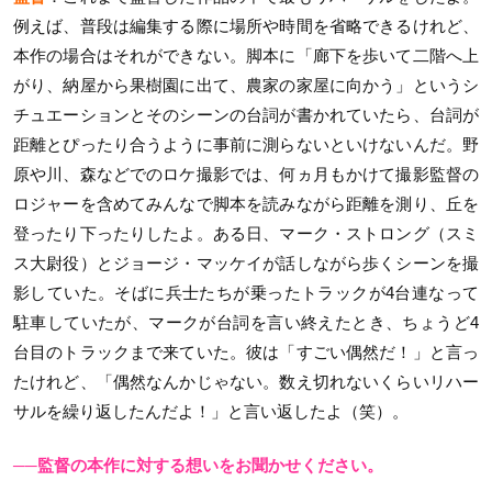
例えば、普段は編集する際に場所や時間を省略できるけれど、
本作の場合はそれができない。脚本に「廊下を歩いて二階へ上
がり、納屋から果樹園に出て、農家の家屋に向かう」というシ
チュエーションとそのシーンの台詞が書かれていたら、台詞が
距離とぴったり合うように事前に測らないといけないんだ。野
原や川、森などでのロケ撮影では、何ヵ月もかけて撮影監督の
ロジャーを含めてみんなで脚本を読みながら距離を測り、丘を
登ったり下ったりしたよ。ある日、マーク・ストロング（スミ
ス大尉役）とジョージ・マッケイが話しながら歩くシーンを撮
影していた。そばに兵士たちが乗ったトラックが4台連なって
駐車していたが、マークが台詞を言い終えたとき、ちょうど4
台目のトラックまで来ていた。彼は「すごい偶然だ！」と言っ
たけれど、「偶然なんかじゃない。数え切れないくらいリハー
サルを繰り返したんだよ！」と言い返したよ（笑）。
──監督の本作に対する想いをお聞かせください。