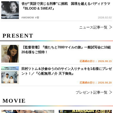
杏が“英語で演じる刑事”に挑戦 国境を越えるバディドラマ
『BLOOD & SWEAT』
#WOWOW
#杏
2026.02.02
ニュース記事一覧
PRESENT
【監督登壇】『猫たちと7000マイルの旅』一般試写会に10組
20名様をご招待！
応募締め切り： 2026.08.15
田村ツトム＆沙倉ゆうののサイン入りチェキを1名様にプレゼ
ント！／『心配無用ノ介 天下御免』
応募締め切り： 2026.08.20
プレゼント記事一覧
MOVIE