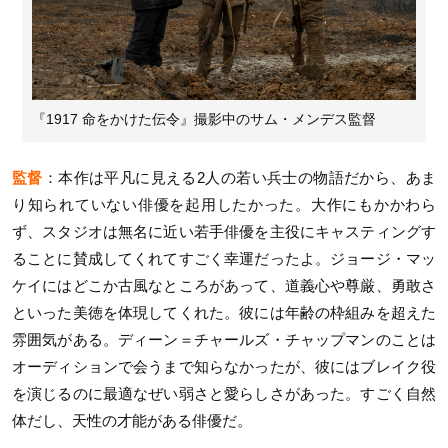
『1917 命をかけた伝令』撮影中のサム・メンデス監督
監督
：本作は平凡に見える2人の若い兵士の物語だから、あま
り知られていない俳優を起用したかった。大作にもかかわら
ず、スタジオは無名に近い若手俳優を主役にキャスティングす
ることに賛成してくれてすごく幸運だったよ。ジョージ・マッ
ケイにはどこか古風なところがあって、道義心や尊厳、勇敢さ
といった美徳を体現してくれた。彼には年齢の枠組みを超えた
雰囲気がある。ディーン＝チャールズ・チャップマンのことは
オーディションで会うまで知らなかったが、彼にはブレイク役
を演じるのに最適なぜい弱さと愛らしさがあった。すごく自然
体だし、天性の才能がある俳優だ。