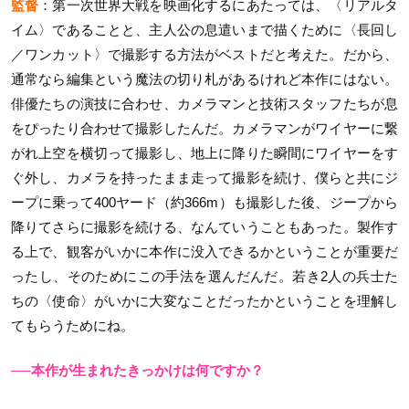
監督
：第一次世界大戦を映画化するにあたっては、〈リアルタ
イム〉であることと、主人公の息遣いまで描くために〈長回し
／ワンカット〉で撮影する方法がベストだと考えた。だから、
通常なら編集という魔法の切り札があるけれど本作にはない。
俳優たちの演技に合わせ、カメラマンと技術スタッフたちが息
をぴったり合わせて撮影したんだ。カメラマンがワイヤーに繋
がれ上空を横切って撮影し、地上に降りた瞬間にワイヤーをす
ぐ外し、カメラを持ったまま走って撮影を続け、僕らと共にジ
ープに乗って400ヤード（約366m）も撮影した後、ジープから
降りてさらに撮影を続ける、なんていうこともあった。製作す
る上で、観客がいかに本作に没入できるかということが重要だ
ったし、そのためにこの手法を選んだんだ。若き2人の兵士た
ちの〈使命〉がいかに大変なことだったかということを理解し
てもらうためにね。
──本作が生まれたきっかけは何ですか？