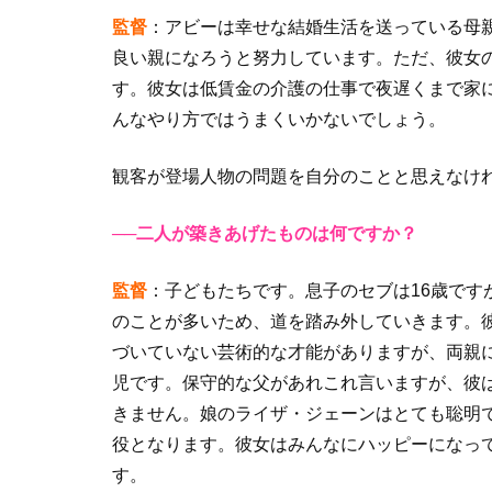
監督
：アビーは幸せな結婚生活を送っている母
良い親になろうと努力しています。ただ、彼女
す。彼女は低賃金の介護の仕事で夜遅くまで家
んなやり方ではうまくいかないでしょう。
観客が登場人物の問題を自分のことと思えなけ
──二人が築きあげたものは何ですか？
監督
：子どもたちです。息子のセブは16歳です
のことが多いため、道を踏み外していきます。
づいていない芸術的な才能がありますが、両親
児です。保守的な父があれこれ言いますが、彼
きません。娘のライザ・ジェーンはとても聡明
役となります。彼女はみんなにハッピーになっ
す。