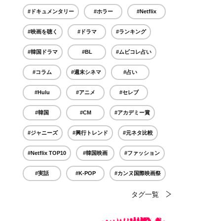
#ドキュメンタリー
#ホラー
#Netflix
#映画を聴く
#ドラマ
#ランキング
#韓国ドラマ
#BL
#ムビコレ占い
#コラム
#週末シネマ
#占い
#Hulu
#アニメ
#セレブ
#韓国
#CM
#アカデミー賞
#ジャニーズ
#興行トレンド
#元ネタ比較
#Netflix TOP10
#韓国映画
#ファッション
#実話
#K-POP
#カンヌ国際映画祭
タグ一覧