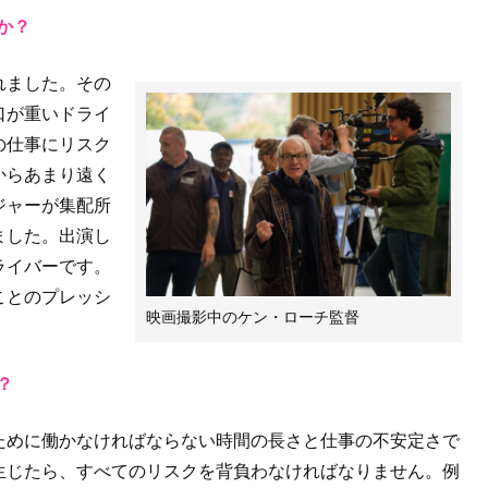
か？
れました。その
口が重いドライ
の仕事にリスク
からあまり遠く
ジャーが集配所
ました。出演し
ライバーです。
ことのプレッシ
映画撮影中のケン・ローチ監督
？
ために働かなければならない時間の長さと仕事の不安定さで
生じたら、すべてのリスクを背負わなければなりません。例