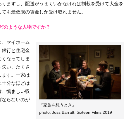
ありますし、配送がうまくいかなければ制裁を受けて大金を
しても最低限の賃金しか受け取れません。
どのような人物ですか？
き、マイホーム
、銀行と住宅金
なくなってしま
を失い、たくさ
します。一家は
に十分なほどは
は、慎ましい収
ばならないのが
『家族を想うとき』
photo: Joss Barratt, Sixteen Films 2019