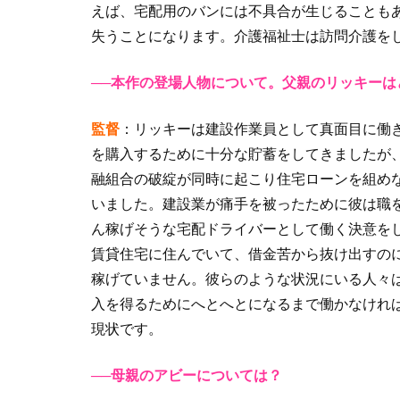
えば、宅配用のバンには不具合が生じることも
失うことになります。介護福祉士は訪問介護を
──本作の登場人物について。父親のリッキーは
監督
：リッキーは建設作業員として真面目に働
を購入するために十分な貯蓄をしてきましたが
融組合の破綻が同時に起こり住宅ローンを組め
いました。建設業が痛手を被ったために彼は職
ん稼げそうな宅配ドライバーとして働く決意を
賃貸住宅に住んでいて、借金苦から抜け出すの
稼げていません。彼らのような状況にいる人々
入を得るためにへとへとになるまで働かなけれ
現状です。
──母親のアビーについては？