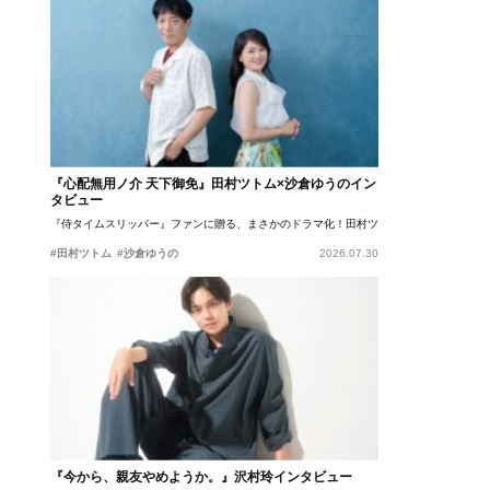
『心配無用ノ介 天下御免』田村ツトム×沙倉ゆうのイン
タビュー
『侍タイムスリッパー』ファンに贈る、まさかのドラマ化！田村ツトム×沙倉ゆうのが語
#田村ツトム
#沙倉ゆうの
2026.07.30
『今から、親友やめようか。』沢村玲インタビュー