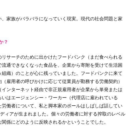
い、家族がバラバラになっていく現実。現代の社会問題と家
。
か？
のリサーチのために出かけたフードバンク（まだ食べられる
で流通できなくなった食品を、企業から寄附を受けて生活困
う組織）のことが心に残っていました。フードバンクに来て
約（雇用者の呼びかけに応じて従業員が勤務する労働契約）
（インターネット経由で非正規雇用者が企業から単発または
るいはエージェンシー・ワーカー（代理店に雇われている
た労働者について、私と脚本家のポールはしばしば話してい
イディアが生まれました。個々の労働者に対する搾取のレベル
な関係にどのように反映されるかということでした。