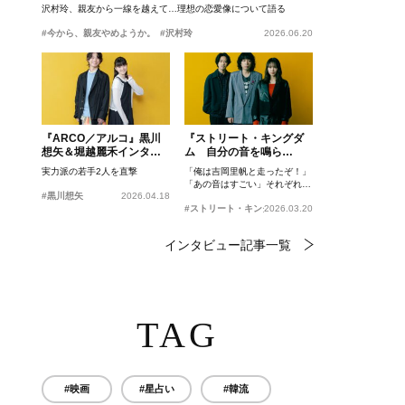
沢村玲、親友から一線を越えて…理想の恋愛像について語る
#今から、親友やめようか。
#沢村玲
2026.06.20
『ARCO／アルコ』黒川
『ストリート・キングダ
想矢＆堀越麗禾インタビ
ム 自分の音を鳴ら
ュー
せ。』峯田和伸、若葉竜
実力派の若手2人を直撃
「俺は吉岡里帆と走ったぞ！」
也、吉岡里帆インタビュ
「あの音はすごい」それぞれの
ー
#黒川想矢
2026.04.18
忘れがたいシーンとは？
#ストリート・キングダム 自分の音を鳴らせ。
2026.03.20
インタビュー記事一覧
TAG
#映画
#星占い
#韓流