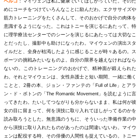
ベルコ
：マイウェンは私に健康でいてほしがっていた。そのた
めにコーチをつけていろんなことに励んだわ。エクササイズや
筋力トレーニングをたくさんして、そのおかげで自分の肉体を
意識するようになった。これはトニーを演じるにあたって、特
に理学療法センターでのシーンを演じるにあたっては大切なこ
とだったし、撮影中も助けになったわ。マイウェンの演出スタ
イルだと、全身が枯渇したように感じることが時々あるの。ス
ポーツの挑戦みたいなものよ。自分の限界を越えなければなら
ないの。このトレーニングのおかげで、精神面が鍛えられた
わ。それとマイウェンは、女性弁護士と短い期間、一緒に働く
ことと、2冊の本、ジョン・ファンテの「Full of Life」とアラ
ン・ド・ボトンの「The Romantic Movement」を読むように言
ってきたわ。たいしてつながりも分からないまま、私は何が彼
女の目に留まって、何を演技に取り入れてほしがってるのかを
読み取ろうとした。無意識のうちに、そういった準備作業の中
から演技に取り入れたものがあったのは間違いないわ。マイウ
ェンは配役する時、その俳優の人間性も捉えているの。トニー