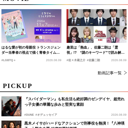
はるな愛が初の母親役 トランスジェン
趣里は「熱血」、佐藤二朗は「霊
ダー当事者の視点で描く青春タイムス
視」!? “謎のキーワード”で読み解く
リップコメディ
『踊る大捜査線 N.E.W.』新メンバー
#LGBTQ＋
2026.08.09
#佐々木蔵之介
#佐藤二朗
2026.08.09
動画記事一覧
PICKUP
『スパイダーマン』も私生活も絶好調のゼンデイヤ、超売れ
っ子女優の華麗な歩みと堅実な素顔
#DUNE
#オデュッセイア
2026.08.09
黒木メイサがハードなアクションで刑事役を熱演！『八神瑛