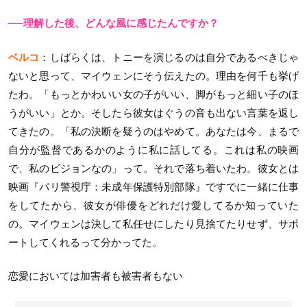
──理解した後、どんな風に感じたんですか？
ベルコ
：しばらくは、トニーを演じるのは自分であるべきじゃ
ないと思って、マイウェンにそう伝えたの。理由を何千も挙げ
たわ。「もっとかわいい女の子がいい、脚がもっと細い子のほ
うがいい」とか。そしたら彼女はぐうの音も出ない言葉を返し
てきたの。「私の決断を疑うのはやめて。あなたは今、まるで
自分が監督であるかのように私に話してる。これは私の映画
で、私のビジョンなの」って。それで落ち着いたわ。彼女とは
映画『パリ警視庁：未成年保護特別部隊』ですでに一緒に仕事
をしてたから、彼女が俳優をどれだけ愛してるか知っていた
の。マイウェンは決して私任せにしたり見捨てたりせず、サポ
ートしてくれるって分かってた。
恋愛においては加害者も被害者もない