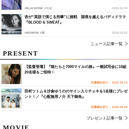
#BLACKPINK
#ロゼ
2026.02.03
杏が“英語で演じる刑事”に挑戦 国境を越えるバディドラマ
『BLOOD & SWEAT』
#WOWOW
#杏
2026.02.02
ニュース記事一覧
PRESENT
【監督登壇】『猫たちと7000マイルの旅』一般試写会に10組
20名様をご招待！
応募締め切り： 2026.08.15
田村ツトム＆沙倉ゆうののサイン入りチェキを1名様にプレゼ
ント！／『心配無用ノ介 天下御免』
応募締め切り： 2026.08.20
プレゼント記事一覧
MOVIE