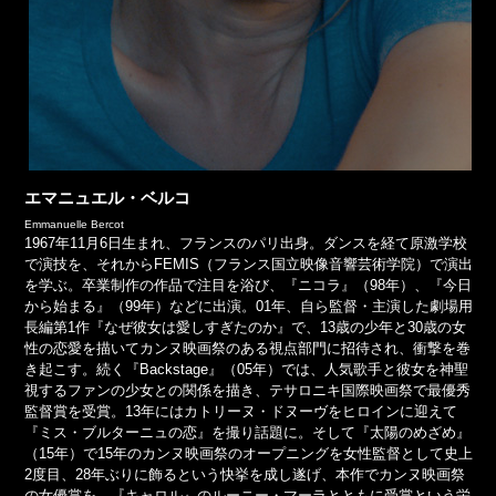
エマニュエル・ベルコ
Emmanuelle Bercot
1967年11月6日生まれ、フランスのパリ出身。ダンスを経て原激学校
で演技を、それからFEMIS（フランス国立映像音響芸術学院）で演出
を学ぶ。卒業制作の作品で注目を浴び、『ニコラ』（98年）、『今日
から始まる』（99年）などに出演。01年、自ら監督・主演した劇場用
長編第1作『なぜ彼女は愛しすぎたのか』で、13歳の少年と30歳の女
性の恋愛を描いてカンヌ映画祭のある視点部門に招待され、衝撃を巻
き起こす。続く『Backstage』（05年）では、人気歌手と彼女を神聖
視するファンの少女との関係を描き、テサロニキ国際映画祭で最優秀
監督賞を受賞。13年にはカトリーヌ・ドヌーヴをヒロインに迎えて
『ミス・ブルターニュの恋』を撮り話題に。そして『太陽のめざめ』
（15年）で15年のカンヌ映画祭のオープニングを女性監督として史上
2度目、28年ぶりに飾るという快挙を成し遂げ、本作でカンヌ映画祭
の女優賞を、『キャロル』のルーニー・マーラとともに受賞という栄