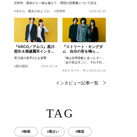
沢村玲、親友から一線を越えて…理想の恋愛像について語る
#今から、親友やめようか。
#沢村玲
2026.06.20
『ARCO／アルコ』黒川
『ストリート・キングダ
想矢＆堀越麗禾インタビ
ム 自分の音を鳴ら
ュー
せ。』峯田和伸、若葉竜
実力派の若手2人を直撃
「俺は吉岡里帆と走ったぞ！」
也、吉岡里帆インタビュ
「あの音はすごい」それぞれの
ー
#黒川想矢
2026.04.18
忘れがたいシーンとは？
#ストリート・キングダム 自分の音を鳴らせ。
2026.03.20
インタビュー記事一覧
TAG
#映画
#星占い
#韓流