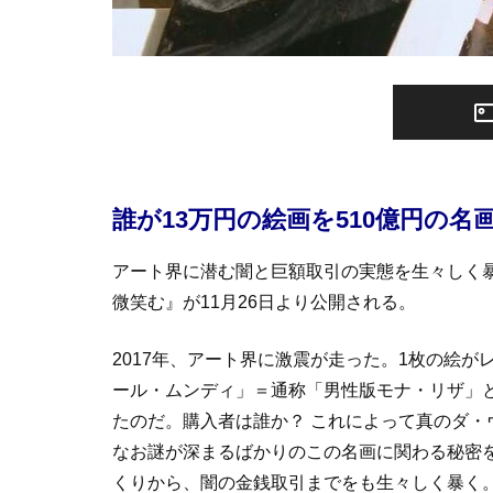
誰が13万円の絵画を510億円の名
アート界に潜む闇と巨額取引の実態を生々しく
微笑む』が11月26日より公開される。
2017年、アート界に激震が走った。1枚の絵
ール・ムンディ」＝通称「男性版モナ・リザ」と
たのだ。購入者は誰か？ これによって真のダ・
なお謎が深まるばかりのこの名画に関わる秘密
くりから、闇の金銭取引までをも生々しく暴く