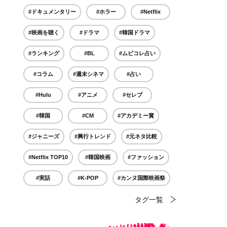
#ドキュメンタリー
#ホラー
#Netflix
#映画を聴く
#ドラマ
#韓国ドラマ
#ランキング
#BL
#ムビコレ占い
#コラム
#週末シネマ
#占い
#Hulu
#アニメ
#セレブ
#韓国
#CM
#アカデミー賞
#ジャニーズ
#興行トレンド
#元ネタ比較
#Netflix TOP10
#韓国映画
#ファッション
#実話
#K-POP
#カンヌ国際映画祭
タグ一覧