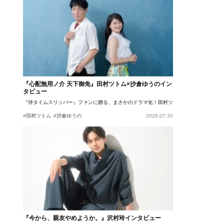
『心配無用ノ介 天下御免』田村ツトム×沙倉ゆうのイン
タビュー
『侍タイムスリッパー』ファンに贈る、まさかのドラマ化！田村ツトム×沙倉ゆうのが語
#田村ツトム
#沙倉ゆうの
2026.07.30
『今から、親友やめようか。』沢村玲インタビュー