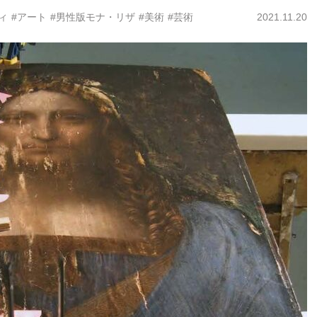
ィ
#アート
#男性版モナ・リザ
#美術
#芸術
2021.11.20