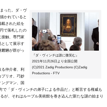
始まった。ダ・ヴ
が描かれていると
掲載された絵を
万円で落札したの
に接触、専門家
品として展示す
魅魍魎が群がっ
『ダ・ヴィンチは誰に微笑む』
2021年11月26日より全国公開
(C)2021 Zadig Productions (C)Zadig
取る仲介者、利
Productions - FTV
カプリオ、巧妙
ィングマン、国
一方で「ダ・ヴィンチの弟子による作品だ」と断言する権威も
れるが、それはルーブル美術館を巻き込んだ新たな謎の始まり