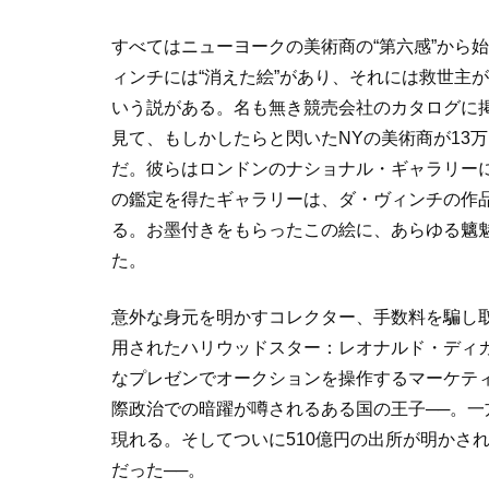
すべてはニューヨークの美術商の“第六感”から
ィンチには“消えた絵”があり、それには救世主
いう説がある。名も無き競売会社のカタログに
見て、もしかしたらと閃いたNYの美術商が13
だ。彼らはロンドンのナショナル・ギャラリー
の鑑定を得たギャラリーは、ダ・ヴィンチの作
る。お墨付きをもらったこの絵に、あらゆる魑
た。
意外な身元を明かすコレクター、手数料を騙し
用されたハリウッドスター：レオナルド・ディ
なプレゼンでオークションを操作するマーケテ
際政治での暗躍が噂されるある国の王子──。
現れる。そしてついに510億円の出所が明かさ
だった──。