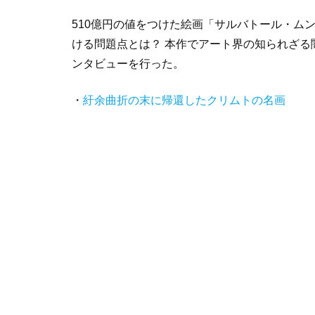
510億円の値をつけた絵画「サルバトール・ム
ける問題点とは？ 本作でアート界の知られざ
ンタビューを行った。
・
紆余曲折の末に帰還したクリムトの名画