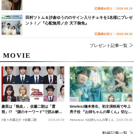
応募締め切り： 2026.08.15
田村ツトム＆沙倉ゆうののサイン入りチェキを1名様にプレゼ
ント！／『心配無用ノ介 天下御免』
応募締め切り： 2026.08.20
プレゼント記事一覧
MOVIE
趣里は「熱血」、佐藤二朗は「霊
timelesz橋本将生、初主演映画で年上
視」!? “謎のキーワード”で読み解く
男子役 『お姉ちゃんの翠くん』切ない
『踊る大捜査線 N.E.W.』新メンバー
恋の幕開けを予感
#佐々木蔵之介
#佐藤二朗
2026.08.09
#timelesz
#お姉ちゃんの翠くん
2026.08.08
動画記事一覧