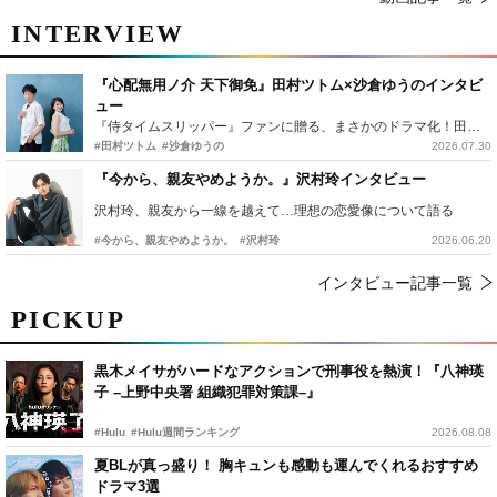
INTERVIEW
『心配無用ノ介 天下御免』田村ツトム×沙倉ゆうのインタビ
ュー
『侍タイムスリッパー』ファンに贈る、まさかのドラマ化！田村ツトム×沙倉ゆうのが語る『心配無用ノ介』撮影秘話
#田村ツトム
#沙倉ゆうの
2026.07.30
『今から、親友やめようか。』沢村玲インタビュー
沢村玲、親友から一線を越えて…理想の恋愛像について語る
#今から、親友やめようか。
#沢村玲
2026.06.20
インタビュー記事一覧
PICKUP
黒木メイサがハードなアクションで刑事役を熱演！『八神瑛
子 –上野中央署 組織犯罪対策課–』
#Hulu
#Hulu週間ランキング
2026.08.08
夏BLが真っ盛り！ 胸キュンも感動も運んでくれるおすすめ
ドラマ3選