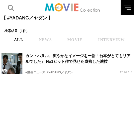
【 #YADANG／ヤダン 】
検索結果（1件）
ALL
NEWS
MOVIE
INTERVIEW
カン・ハヌル、爽やかなイメージを一新「台本がとてもリア
ルでした」 No1ヒット作で見せた成熟した演技
#動画ニュース
#YADANG／ヤダン
2026.1.8