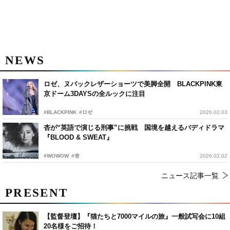
NEWS
ロゼ、ヌバックレザーショーツで美脚全開 BLACKPINK東
京ドーム3DAYSの全ルックに注目
#BLACKPINK
#ロゼ
2026.02.03
杏が“英語で演じる刑事”に挑戦 国境を越えるバディドラマ
『BLOOD & SWEAT』
#WOWOW
#杏
2026.02.02
ニュース記事一覧
PRESENT
【監督登壇】『猫たちと7000マイルの旅』一般試写会に10組
20名様をご招待！