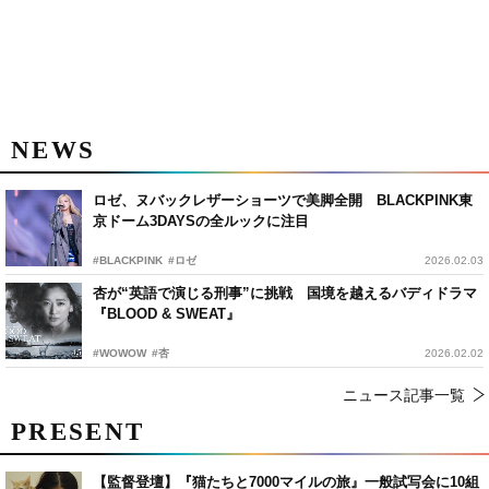
NEWS
ロゼ、ヌバックレザーショーツで美脚全開 BLACKPINK東
京ドーム3DAYSの全ルックに注目
#BLACKPINK
#ロゼ
2026.02.03
杏が“英語で演じる刑事”に挑戦 国境を越えるバディドラマ
『BLOOD & SWEAT』
#WOWOW
#杏
2026.02.02
ニュース記事一覧
PRESENT
【監督登壇】『猫たちと7000マイルの旅』一般試写会に10組