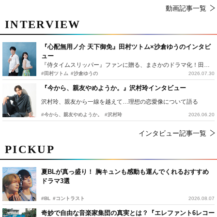
動画記事一覧
INTERVIEW
『心配無用ノ介 天下御免』田村ツトム×沙倉ゆうのインタビ
ュー
『侍タイムスリッパー』ファンに贈る、まさかのドラマ化！田村ツトム×沙倉ゆうのが語る『心配無用ノ介』撮影秘話
#田村ツトム
#沙倉ゆうの
2026.07.30
『今から、親友やめようか。』沢村玲インタビュー
沢村玲、親友から一線を越えて…理想の恋愛像について語る
#今から、親友やめようか。
#沢村玲
2026.06.20
インタビュー記事一覧
PICKUP
夏BLが真っ盛り！ 胸キュンも感動も運んでくれるおすすめ
ドラマ3選
#BL
#コントラスト
2026.08.07
奇妙で自由な音楽家集団の真実とは？『エレファント6レコー