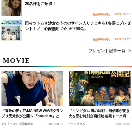
20名様をご招待！
応募締め切り： 2026.08.15
田村ツトム＆沙倉ゆうののサイン入りチェキを1名様にプレゼ
ント！／『心配無用ノ介 天下御免』
応募締め切り： 2026.08.20
プレゼント記事一覧
MOVIE
『冒険の夜』TAMA NEW WAVEグラン
『キングダム 魂の決戦』飛信隊が焚き
プリ受賞作が公開へ 『still dark』と同
火を囲む特別企画始動 秘蔵トーク満載
時上映決定
の“キングダムキャンプ”開催
#古川ヒロシ
#髙橋雄祐
2026.08.06
#キングダム
2026.08.06