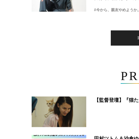
#今から、親友やめようか
PR
【監督登壇】『猫た
田村ツトム＆沙倉ゆ