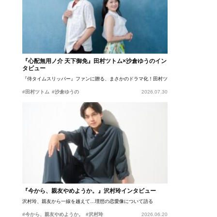
『心配無用ノ介 天下御免』田村ツトム×沙倉ゆうのイン
タビュー
『侍タイムスリッパー』ファンに贈る、まさかのドラマ化！田村ツトム×沙倉ゆうのが語
#田村ツトム
#沙倉ゆうの
2026.07.30
『今から、親友やめようか。』沢村玲インタビュー
沢村玲、親友から一線を越えて…理想の恋愛像について語る
#今から、親友やめようか。
#沢村玲
2026.06.20