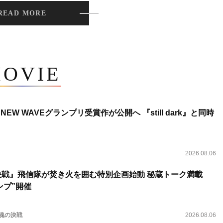
READ MORE
OVIE
NEW WAVEグランプリ受賞作が公開へ 『still dark』と同時
2026.08.06
決戦』飛信隊が焚き火を囲む特別企画始動 秘蔵トーク満載
ンプ”開催
 魂の決戦
2026.08.06