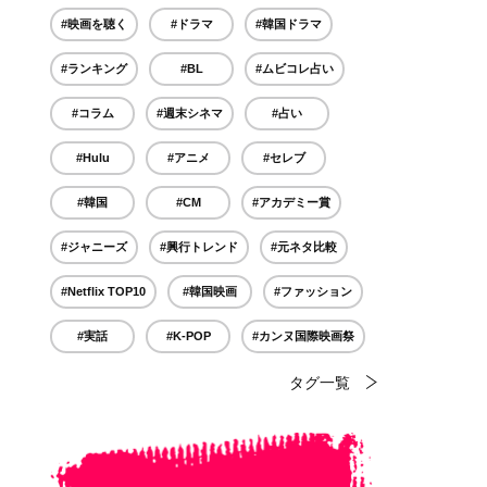
#映画を聴く
#ドラマ
#韓国ドラマ
#ランキング
#BL
#ムビコレ占い
#コラム
#週末シネマ
#占い
#Hulu
#アニメ
#セレブ
#韓国
#CM
#アカデミー賞
#ジャニーズ
#興行トレンド
#元ネタ比較
#Netflix TOP10
#韓国映画
#ファッション
#実話
#K-POP
#カンヌ国際映画祭
タグ一覧