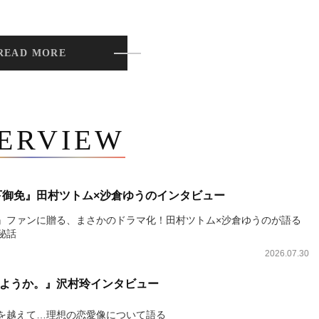
READ MORE
TERVIEW
下御免』田村ツトム×沙倉ゆうのインタビュー
』ファンに贈る、まさかのドラマ化！田村ツトム×沙倉ゆうのが語る
秘話
2026.07.30
ようか。』沢村玲インタビュー
を越えて…理想の恋愛像について語る