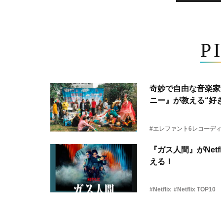
P
奇妙で自由な音楽家
ニー』が教える“好き
#エレファント6レコーデ
『ガス人間』がNetf
える！
#Netflix
#Netflix TOP10