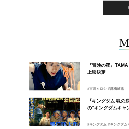
M
『冒険の夜』TAMA 
上映決定
#古川ヒロシ
#髙橋雄祐
『キングダム 魂の
の“キングダムキャ
#キングダム
#キングダム