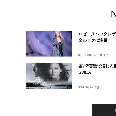
ロゼ、ヌバックレザー
全ルックに注目
#BLACKPINK
#ロゼ
杏が“英語で演じる刑
SWEAT』
#WOWOW
#杏