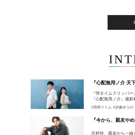
IN
『心配無用ノ介 天
『侍タイムスリッパー
『心配無用ノ介』撮影
#田村ツトム
#沙倉ゆうの
『今から、親友やめ
沢村玲、親友から一線