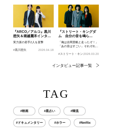
『ARCO／アルコ』黒川
『ストリート・キングダ
想矢＆堀越麗禾インタビ
ム 自分の音を鳴ら
ュー
せ。』峯田和伸、若葉竜
実力派の若手2人を直撃
「俺は吉岡里帆と走ったぞ！」
也、吉岡里帆インタビュ
「あの音はすごい」それぞれの
ー
#黒川想矢
2026.04.18
忘れがたいシーンとは？
#ストリート・キングダム 自分の音を鳴らせ。
2026.03.20
インタビュー記事一覧
TAG
#映画
#星占い
#韓流
#ドキュメンタリー
#ホラー
#Netflix