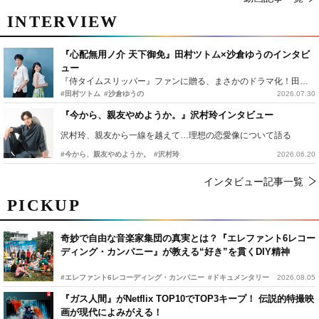
INTERVIEW
『心配無用ノ介 天下御免』田村ツトム×沙倉ゆうのインタビ
ュー
『侍タイムスリッパー』ファンに贈る、まさかのドラマ化！田村ツトム×沙倉ゆうのが語る『心配無用ノ介』撮影秘話
#田村ツトム
#沙倉ゆうの
2026.07.30
『今から、親友やめようか。』沢村玲インタビュー
沢村玲、親友から一線を越えて…理想の恋愛像について語る
#今から、親友やめようか。
#沢村玲
2026.06.20
インタビュー記事一覧
PICKUP
奇妙で自由な音楽家集団の真実とは？『エレファント6レコー
ディング・カンパニー』が教える“好き”を貫くDIY精神
#エレファント6レコーディング・カンパニー
#ドキュメンタリー
2026.08.05
『ガス人間』がNetflix TOP10でTOP3キープ！ 伝説的特撮映
画が現代によみがえる！