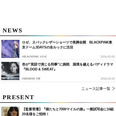
NEWS
ロゼ、ヌバックレザーショーツで美脚全開 BLACKPINK東
京ドーム3DAYSの全ルックに注目
#BLACKPINK
#ロゼ
2026.02.03
杏が“英語で演じる刑事”に挑戦 国境を越えるバディドラマ
『BLOOD & SWEAT』
#WOWOW
#杏
2026.02.02
ニュース記事一覧
PRESENT
【監督登壇】『猫たちと7000マイルの旅』一般試写会に10組
20名様をご招待！