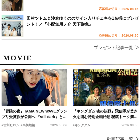
応募締め切り： 2026.08.15
田村ツトム＆沙倉ゆうののサイン入りチェキを1名様にプレゼ
ント！／『心配無用ノ介 天下御免』
応募締め切り： 2026.08.20
プレゼント記事一覧
MOVIE
『冒険の夜』TAMA NEW WAVEグラン
『キングダム 魂の決戦』飛信隊が焚き
プリ受賞作が公開へ 『still dark』と同
火を囲む特別企画始動 秘蔵トーク満載
時上映決定
の“キングダムキャンプ”開催
#古川ヒロシ
#髙橋雄祐
2026.08.06
#キングダム
2026.08.06
動画記事一覧