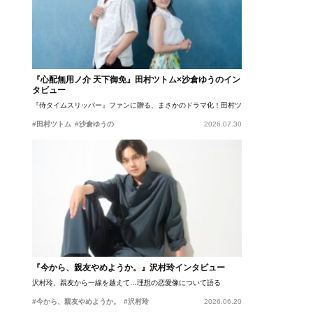
『心配無用ノ介 天下御免』田村ツトム×沙倉ゆうのイン
タビュー
『侍タイムスリッパー』ファンに贈る、まさかのドラマ化！田村ツトム×沙倉ゆうのが語
#田村ツトム
#沙倉ゆうの
2026.07.30
『今から、親友やめようか。』沢村玲インタビュー
沢村玲、親友から一線を越えて…理想の恋愛像について語る
#今から、親友やめようか。
#沢村玲
2026.06.20