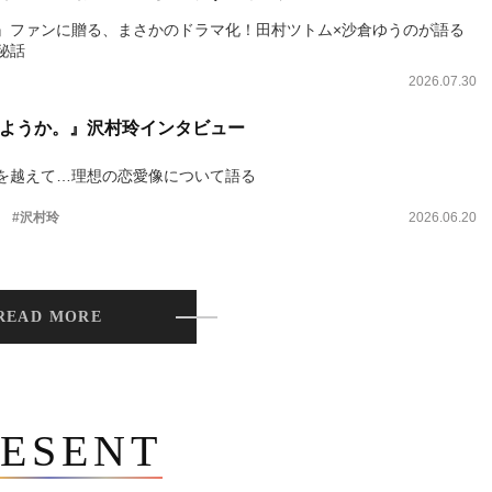
』ファンに贈る、まさかのドラマ化！田村ツトム×沙倉ゆうのが語る
秘話
2026.07.30
ようか。』沢村玲インタビュー
を越えて…理想の恋愛像について語る
。
#沢村玲
2026.06.20
READ MORE
ESENT