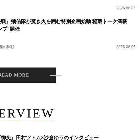
2026.08.06
決戦』飛信隊が焚き火を囲む特別企画始動 秘蔵トーク満載
ンプ”開催
 魂の決戦
2026.08.06
READ MORE
TERVIEW
下御免』田村ツトム×沙倉ゆうのインタビュー