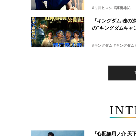
#古川ヒロシ
#髙橋雄祐
『キングダム 魂の
の“キングダムキャ
#キングダム
#キングダム
IN
『心配無用ノ介 天