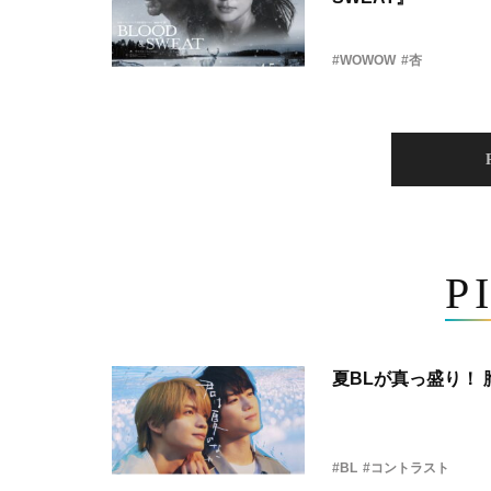
#WOWOW
#杏
P
夏BLが真っ盛り！
#BL
#コントラスト