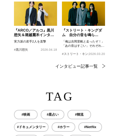
『ARCO／アルコ』黒川
『ストリート・キングダ
想矢＆堀越麗禾インタビ
ム 自分の音を鳴ら
ュー
せ。』峯田和伸、若葉竜
実力派の若手2人を直撃
「俺は吉岡里帆と走ったぞ！」
也、吉岡里帆インタビュ
「あの音はすごい」それぞれの
ー
#黒川想矢
2026.04.18
忘れがたいシーンとは？
#ストリート・キングダム 自分の音を鳴らせ。
2026.03.20
インタビュー記事一覧
TAG
#映画
#星占い
#韓流
#ドキュメンタリー
#ホラー
#Netflix