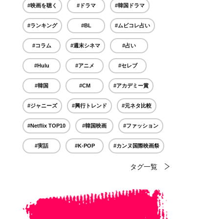
#映画を聴く
#ドラマ
#韓国ドラマ
#ランキング
#BL
#ムビコレ占い
#コラム
#週末シネマ
#占い
#Hulu
#アニメ
#セレブ
#韓国
#CM
#アカデミー賞
#ジャニーズ
#興行トレンド
#元ネタ比較
#Netflix TOP10
#韓国映画
#ファッション
#実話
#K-POP
#カンヌ国際映画祭
タグ一覧