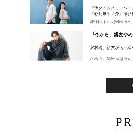
『侍タイムスリッパー
『心配無用ノ介』撮影
#田村ツトム
#沙倉ゆうの
『今から、親友やめ
沢村玲、親友から一線
#今から、親友やめようか
PR