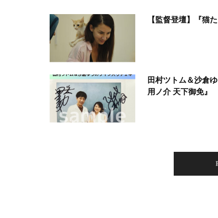
【監督登壇】『猫た
田村ツトム＆沙倉ゆ
用ノ介 天下御免』