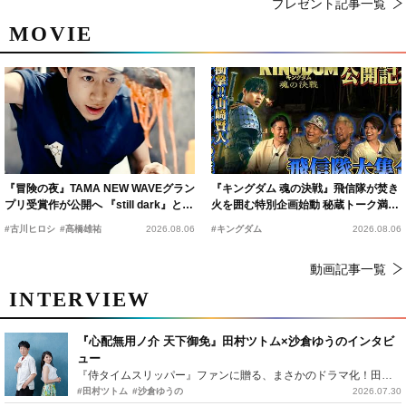
プレゼント記事一覧
MOVIE
『冒険の夜』TAMA NEW WAVEグラン
『キングダム 魂の決戦』飛信隊が焚き
プリ受賞作が公開へ 『still dark』と同
火を囲む特別企画始動 秘蔵トーク満載
時上映決定
の“キングダムキャンプ”開催
#古川ヒロシ
#髙橋雄祐
2026.08.06
#キングダム
2026.08.06
動画記事一覧
INTERVIEW
『心配無用ノ介 天下御免』田村ツトム×沙倉ゆうのインタビ
ュー
『侍タイムスリッパー』ファンに贈る、まさかのドラマ化！田村ツトム×沙倉ゆうのが語る『心配無用ノ介』撮影秘話
#田村ツトム
#沙倉ゆうの
2026.07.30