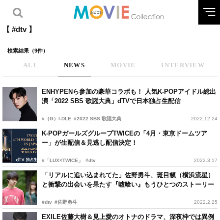
【 #dtv 】
検索結果（9件）
ALL
NEWS
MOVIE
INTERVIEW
ENHYPENら参加の豪華コラボも！ 人気K-POPアイドル総出
演「2022 SBS 歌謡大典」dTVで日本独占生配信
#（G）I-DLE
#2022 SBS 歌謡大典
2022.12.24
K-POPガールズグループTWICEの「4月・東京ドームツア
ー」が生配信＆見逃し配信決定！
#「LUX×TWICE」
#dtv
2022.3.17
「リアルに追い込まれてた」佐野勇斗、斑目貘（横浜流星）
と衝撃の出会いを果たす『噓喰い』もうひとつのストーリー
#dtv
#佐野勇斗
2022.2.25
EXILE佐藤大樹＆見上愛のオトナのドラマ、深夜枠では異例