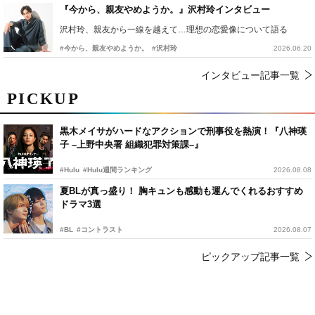
『今から、親友やめようか。』沢村玲インタビュー
沢村玲、親友から一線を越えて…理想の恋愛像について語る
#今から、親友やめようか。
#沢村玲
2026.06.20
インタビュー記事一覧
PICKUP
黒木メイサがハードなアクションで刑事役を熱演！『八神瑛
子 –上野中央署 組織犯罪対策課–』
#Hulu
#Hulu週間ランキング
2026.08.08
夏BLが真っ盛り！ 胸キュンも感動も運んでくれるおすすめ
ドラマ3選
#BL
#コントラスト
2026.08.07
ピックアップ記事一覧