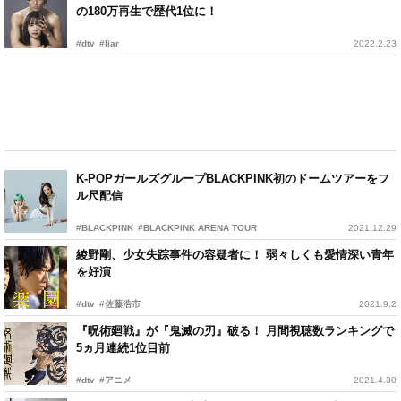
の180万再生で歴代1位に！
#dtv
#liar
2022.2.23
K-POPガールズグループBLACKPINK初のドームツアーをフ
ル尺配信
#BLACKPINK
#BLACKPINK ARENA TOUR
2021.12.29
綾野剛、少女失踪事件の容疑者に！ 弱々しくも愛情深い青年
を好演
#dtv
#佐藤浩市
2021.9.2
『呪術廻戦』が『鬼滅の刃』破る！ 月間視聴数ランキングで
5ヵ月連続1位目前
#dtv
#アニメ
2021.4.30