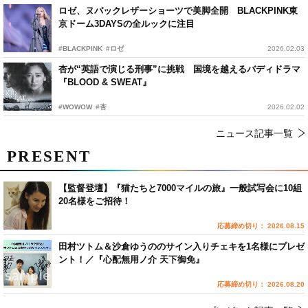
ロゼ、ヌバックレザーショーツで美脚全開 BLACKPINK東
京ドーム3DAYSの全ルックに注目
#BLACKPINK
#ロゼ
2026.02.03
杏が“英語で演じる刑事”に挑戦 国境を越えるバディドラマ
『BLOOD & SWEAT』
#WOWOW
#杏
2026.02.02
ニュース記事一覧
PRESENT
【監督登壇】『猫たちと7000マイルの旅』一般試写会に10組
20名様をご招待！
応募締め切り： 2026.08.15
田村ツトム＆沙倉ゆうののサイン入りチェキを1名様にプレゼ
ント！／『心配無用ノ介 天下御免』
応募締め切り： 2026.08.20