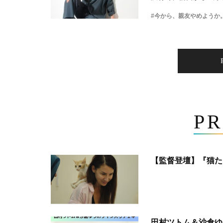
#今から、親友やめようか
PR
【監督登壇】『猫た
田村ツトム＆沙倉ゆ