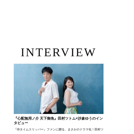
INTERVIEW
『心配無用ノ介 天下御免』田村ツトム×沙倉ゆうのイン
タビュー
『侍タイムスリッパー』ファンに贈る、まさかのドラマ化！田村ツトム×沙倉ゆうのが語