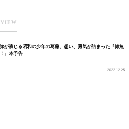
RVIEW
川侑希弥が演じる昭和の少年の葛藤、想い、勇気が詰まった『雑魚
！』本予告
2022.12.25