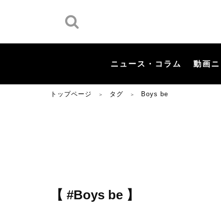
ニュース・コラム
動画ニ
トップページ
タグ
Boys be
＞
＞
【 #Boys be 】