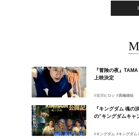
M
『冒険の夜』TAMA 
上映決定
#古川ヒロシ
#髙橋雄祐
『キングダム 魂の
の“キングダムキャ
#キングダム
#キングダム