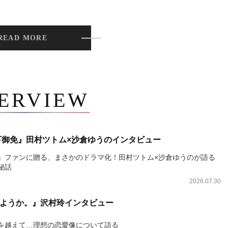
READ MORE
TERVIEW
下御免』田村ツトム×沙倉ゆうのインタビュー
』ファンに贈る、まさかのドラマ化！田村ツトム×沙倉ゆうのが語る
秘話
2026.07.30
ようか。』沢村玲インタビュー
を越えて…理想の恋愛像について語る