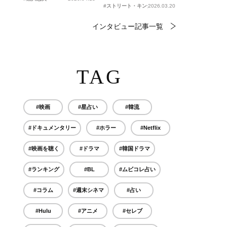
#ストリート・キングダム 自分の音を鳴らせ。
2026.03.20
インタビュー記事一覧
TAG
#映画
#星占い
#韓流
#ドキュメンタリー
#ホラー
#Netflix
#映画を聴く
#ドラマ
#韓国ドラマ
#ランキング
#BL
#ムビコレ占い
#コラム
#週末シネマ
#占い
#Hulu
#アニメ
#セレブ