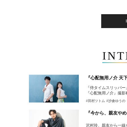
IN
『心配無用ノ介 天
『侍タイムスリッパー
『心配無用ノ介』撮影
#田村ツトム
#沙倉ゆうの
『今から、親友やめ
沢村玲、親友から一線