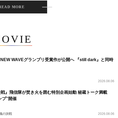
READ MORE
OVIE
NEW WAVEグランプリ受賞作が公開へ 『still dark』と同時
2026.08.06
決戦』飛信隊が焚き火を囲む特別企画始動 秘蔵トーク満載
ンプ”開催
 魂の決戦
2026.08.06