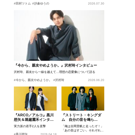
#田村ツトム
#沙倉ゆうの
2026.07.30
『今から、親友やめようか。』沢村玲インタビュー
沢村玲、親友から一線を越えて…理想の恋愛像について語る
#今から、親友やめようか。
#沢村玲
2026.06.20
『ARCO／アルコ』黒川
『ストリート・キングダ
想矢＆堀越麗禾インタビ
ム 自分の音を鳴ら
ュー
せ。』峯田和伸、若葉竜
実力派の若手2人を直撃
「俺は吉岡里帆と走ったぞ！」
也、吉岡里帆インタビュ
「あの音はすごい」それぞれの
ー
#黒川想矢
2026.04.18
忘れがたいシーンとは？