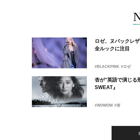
ロゼ、ヌバックレザー
全ルックに注目
#BLACKPINK
#ロゼ
杏が“英語で演じる刑
SWEAT』
#WOWOW
#杏