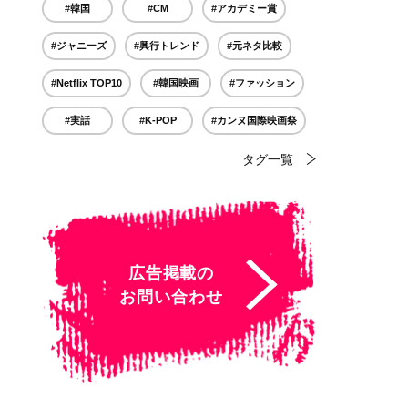
#韓国
#CM
#アカデミー賞
#ジャニーズ
#興行トレンド
#元ネタ比較
#Netflix TOP10
#韓国映画
#ファッション
#実話
#K-POP
#カンヌ国際映画祭
タグ一覧
広告掲載の
お問い合わせ