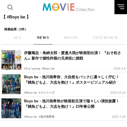
【 #Boys be 】
検索結果（3件）
ALL
NEWS
MOVIE
INTERVIEW
伊藤篤志・角紳太郎・渡邉大我が映画初出演！ 『おそ松さ
ん』新作で個性炸裂の兄弟役に挑戦
#Aぇ! group
#Boys be
2026.4.9
Boys be・池川侑希弥、大自然をバックに凛々しく佇む！
『雑魚どもよ、大志を抱け！』ポスタービジュアル紹介
#Boys be
#ジャニーズ
2022.10.23
Boys be・池川侑希弥が映画初主演で瑞々しい演技披露！
『雑魚どもよ、大志を抱け！』23年春公開
#Boys be
#池川侑希弥
2022.7.20