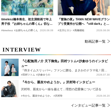
timelesz橋本将生、初主演映画で年上
『冒険の夜』TAMA NEW WAVEグラン
男子役 『お姉ちゃんの翠くん』切ない
プリ受賞作が公開へ 『still dark』と同
恋の幕開けを予感
時上映決定
#timelesz
#お姉ちゃんの翠くん
2026.08.08
#古川ヒロシ
#髙橋雄祐
2026.08.06
動画記事一覧
INTERVIEW
『心配無用ノ介 天下御免』田村ツトム×沙倉ゆうのインタビ
ュー
『侍タイムスリッパー』ファンに贈る、まさかのドラマ化！田村ツトム×沙倉ゆうのが語る『心配無用ノ介』撮影秘話
#田村ツトム
#沙倉ゆうの
2026.07.30
『今から、親友やめようか。』沢村玲インタビュー
沢村玲、親友から一線を越えて…理想の恋愛像について語る
#今から、親友やめようか。
#沢村玲
2026.06.20
インタビュー記事一覧