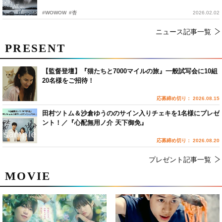
#WOWOW
#杏
2026.02.02
ニュース記事一覧
PRESENT
【監督登壇】『猫たちと7000マイルの旅』一般試写会に10組
20名様をご招待！
応募締め切り： 2026.08.15
田村ツトム＆沙倉ゆうののサイン入りチェキを1名様にプレゼ
ント！／『心配無用ノ介 天下御免』
応募締め切り： 2026.08.20
プレゼント記事一覧
MOVIE