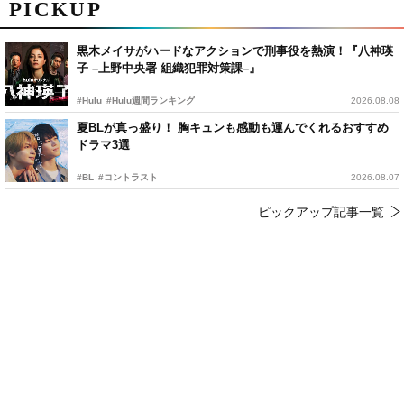
PICKUP
黒木メイサがハードなアクションで刑事役を熱演！『八神瑛
子 –上野中央署 組織犯罪対策課–』
#Hulu
#Hulu週間ランキング
2026.08.08
夏BLが真っ盛り！ 胸キュンも感動も運んでくれるおすすめ
ドラマ3選
#BL
#コントラスト
2026.08.07
ピックアップ記事一覧