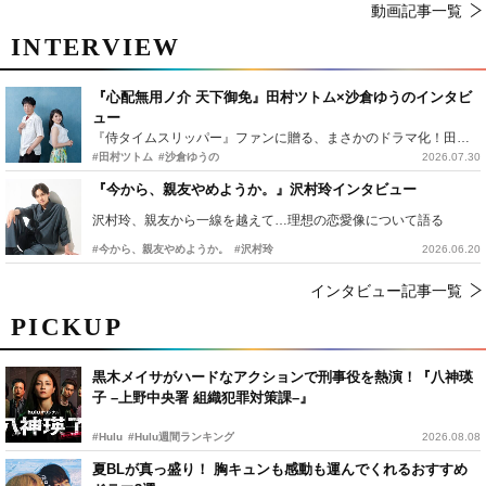
動画記事一覧
INTERVIEW
『心配無用ノ介 天下御免』田村ツトム×沙倉ゆうのインタビ
ュー
『侍タイムスリッパー』ファンに贈る、まさかのドラマ化！田村ツトム×沙倉ゆうのが語る『心配無用ノ介』撮影秘話
#田村ツトム
#沙倉ゆうの
2026.07.30
『今から、親友やめようか。』沢村玲インタビュー
沢村玲、親友から一線を越えて…理想の恋愛像について語る
#今から、親友やめようか。
#沢村玲
2026.06.20
インタビュー記事一覧
PICKUP
黒木メイサがハードなアクションで刑事役を熱演！『八神瑛
子 –上野中央署 組織犯罪対策課–』
#Hulu
#Hulu週間ランキング
2026.08.08
夏BLが真っ盛り！ 胸キュンも感動も運んでくれるおすすめ