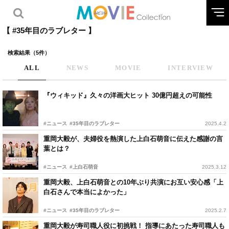
【 #35年目のラブレター 】
検索結果（5件）
ALL
NEWS
MOVIE
INTERVIEW
『ウィキッド』久々の洋画大ヒット 30億円超えの可能性
#ニュース
#35年目のラブレター
2025.4.2
重岡大毅が、夫婦役を熱演した上白石萌音に伝えた感謝の言
葉とは？
#ニュース
#上白石萌音
2025.3.12
重岡大毅、上白石萌音との10年ぶり共演にお互い安心感「上
白石さんで本当によかった」
#ニュース
#35年目のラブレター
2025.2.7
重岡大毅が寿司職人役に初挑戦！ 指導にあたった寿司職人も