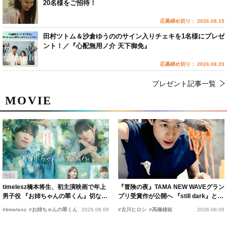
20名様をご招待！
応募締め切り： 2026.08.15
田村ツトム＆沙倉ゆうののサイン入りチェキを1名様にプレゼ
ント！／『心配無用ノ介 天下御免』
応募締め切り： 2026.08.20
プレゼント記事一覧
MOVIE
timelesz橋本将生、初主演映画で年上
『冒険の夜』TAMA NEW WAVEグラン
男子役 『お姉ちゃんの翠くん』切ない
プリ受賞作が公開へ 『still dark』と同
恋の幕開けを予感
時上映決定
#timelesz
#お姉ちゃんの翠くん
2026.08.08
#古川ヒロシ
#髙橋雄祐
2026.08.06