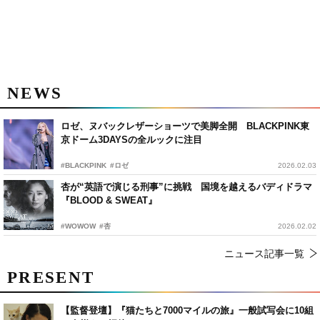
NEWS
ロゼ、ヌバックレザーショーツで美脚全開 BLACKPINK東
京ドーム3DAYSの全ルックに注目
#BLACKPINK
#ロゼ
2026.02.03
杏が“英語で演じる刑事”に挑戦 国境を越えるバディドラマ
『BLOOD & SWEAT』
#WOWOW
#杏
2026.02.02
ニュース記事一覧
PRESENT
【監督登壇】『猫たちと7000マイルの旅』一般試写会に10組