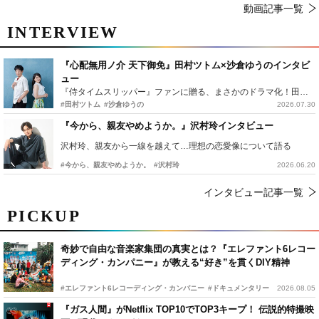
動画記事一覧
INTERVIEW
『心配無用ノ介 天下御免』田村ツトム×沙倉ゆうのインタビ
ュー
『侍タイムスリッパー』ファンに贈る、まさかのドラマ化！田村ツトム×沙倉ゆうのが語る『心配無用ノ介』撮影秘話
#田村ツトム
#沙倉ゆうの
2026.07.30
『今から、親友やめようか。』沢村玲インタビュー
沢村玲、親友から一線を越えて…理想の恋愛像について語る
#今から、親友やめようか。
#沢村玲
2026.06.20
インタビュー記事一覧
PICKUP
奇妙で自由な音楽家集団の真実とは？『エレファント6レコー
ディング・カンパニー』が教える“好き”を貫くDIY精神
#エレファント6レコーディング・カンパニー
#ドキュメンタリー
2026.08.05
『ガス人間』がNetflix TOP10でTOP3キープ！ 伝説的特撮映