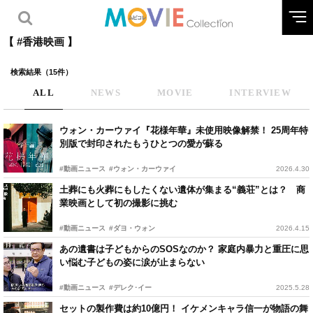
【 #香港映画 】
検索結果（15件）
ALL
NEWS
MOVIE
INTERVIEW
ウォン・カーウァイ『花様年華』未使用映像解禁！ 25周年特
別版で封印されたもうひとつの愛が蘇る
#動画ニュース
#ウォン・カーウァイ
2026.4.30
土葬にも火葬にもしたくない遺体が集まる“義荘”とは？ 商
業映画として初の撮影に挑む
#動画ニュース
#ダヨ・ウォン
2026.4.15
あの遺書は子どもからのSOSなのか？ 家庭内暴力と重圧に思
い悩む子どもの姿に涙が止まらない
#動画ニュース
#デレク･イー
2025.5.28
セットの製作費は約10億円！ イケメンキャラ信一が物語の舞