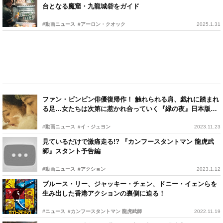
台となる魔窟・九龍城砦をガイド
#動画ニュース
#アーロン・クオック
2025.1.31
ファン・ビンビン俳優復帰作！ 触れられる肩、戯れに踏まれ
る足…女たちは次第に惹かれ合っていく『緑の夜』日本版予
告編
#動画ニュース
#イ・ジュヨン
2023.11.23
見ているだけで激痛走る!? 『カンフースタントマン 龍虎武
師』スタント予告編
#動画ニュース
#アクション
2023.1.12
ブルース・リー、ジャッキー・チェン、ドニー・イェンらを
生み出した香港アクションの裏側に迫る！
#ニュース
#カンフースタントマン 龍虎武師
2022.11.19