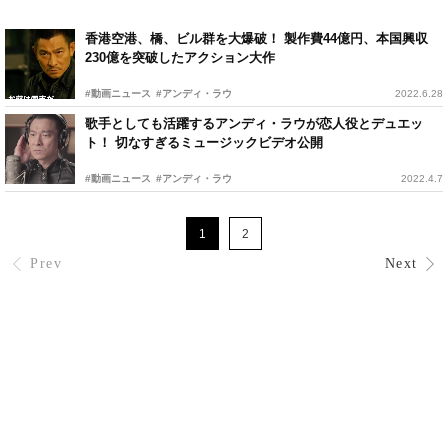
香港空港、橋、ビル群を大爆破！ 製作費44億円、本国興収
230億を突破したアクション大作
#動画ニュース
#アンディ・ラウ
2022.6.28
歌手としても活躍するアンディ・ラウが恋人役とデュエッ
ト！ 切なすぎるミュージックビデオ公開
#動画ニュース
#アンディ・ラウ
2022.4.7
1
2
Prev
Next