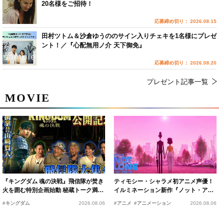
20名様をご招待！
応募締め切り： 2026.08.15
田村ツトム＆沙倉ゆうののサイン入りチェキを1名様にプレゼ
ント！／『心配無用ノ介 天下御免』
応募締め切り： 2026.08.20
プレゼント記事一覧
MOVIE
『キングダム 魂の決戦』飛信隊が焚き
ティモシー・シャラメ初アニメ声優！
火を囲む特別企画始動 秘蔵トーク満載
イルミネーション新作『ノット・アロ
の“キングダムキャンプ”開催
ーン』2027年公開決定
#キングダム
2026.08.06
#アニメ
#アニメーション
2026.08.06