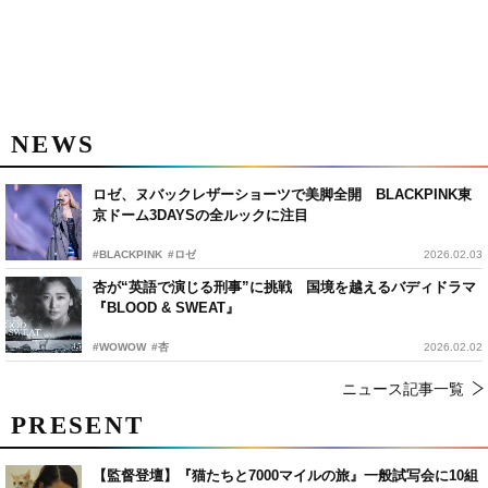
NEWS
ロゼ、ヌバックレザーショーツで美脚全開 BLACKPINK東
京ドーム3DAYSの全ルックに注目
#BLACKPINK
#ロゼ
2026.02.03
杏が“英語で演じる刑事”に挑戦 国境を越えるバディドラマ
『BLOOD & SWEAT』
#WOWOW
#杏
2026.02.02
ニュース記事一覧
PRESENT
【監督登壇】『猫たちと7000マイルの旅』一般試写会に10組