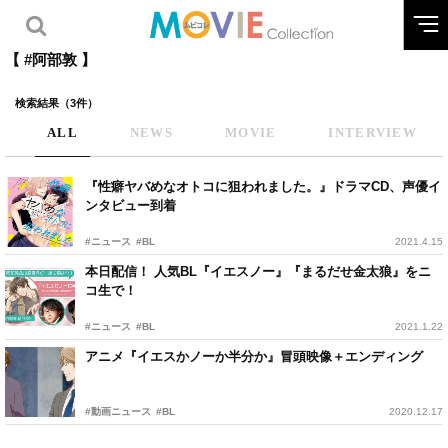
【 #阿部敦 】
検索結果（3件）
ALL
NEWS
MOVIE
INTERVIEW
『性癖ヤバめなオトコに狙われました。』ドラマCD、声優イ
ンタビュー到着
#ニュース
#BL
2021.4.15
本日配信！ 人気BL『イエスノー』『まるだせ金太狼』をニ
コ生で！
#ニュース
#BL
2021.1.22
アニメ『イエスかノーか半分か』冒頭映像＋エンディング
#動画ニュース
#BL
2020.12.17