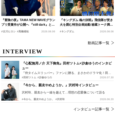
『冒険の夜』TAMA NEW WAVEグラン
『キングダム 魂の決戦』飛信隊が焚き
プリ受賞作が公開へ 『still dark』と同
火を囲む特別企画始動 秘蔵トーク満載
時上映決定
の“キングダムキャンプ”開催
#古川ヒロシ
#髙橋雄祐
2026.08.06
#キングダム
2026.08.06
動画記事一覧
INTERVIEW
『心配無用ノ介 天下御免』田村ツトム×沙倉ゆうのインタビ
ュー
『侍タイムスリッパー』ファンに贈る、まさかのドラマ化！田村ツトム×沙倉ゆうのが語る『心配無用ノ介』撮影秘話
#田村ツトム
#沙倉ゆうの
2026.07.30
『今から、親友やめようか。』沢村玲インタビュー
沢村玲、親友から一線を越えて…理想の恋愛像について語る
#今から、親友やめようか。
#沢村玲
2026.06.20
インタビュー記事一覧