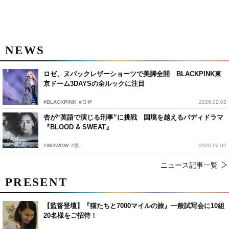
NEWS
ロゼ、ヌバックレザーショーツで美脚全開 BLACKPINK東
京ドーム3DAYSの全ルックに注目
#BLACKPINK
#ロゼ
2026.02.03
杏が“英語で演じる刑事”に挑戦 国境を越えるバディドラマ
『BLOOD & SWEAT』
#WOWOW
#杏
2026.02.02
ニュース記事一覧
PRESENT
【監督登壇】『猫たちと7000マイルの旅』一般試写会に10組
20名様をご招待！