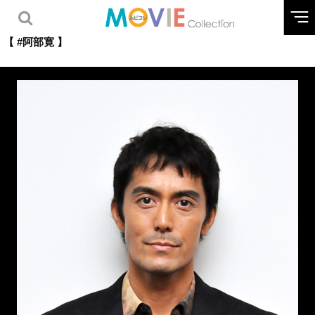
【 #阿部寛 】