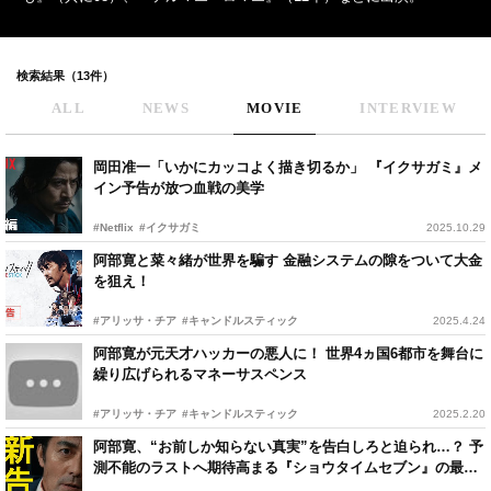
検索結果（13件）
ALL
NEWS
MOVIE
INTERVIEW
岡田准一「いかにカッコよく描き切るか」 『イクサガミ』メ
イン予告が放つ血戦の美学
#Netflix
#イクサガミ
2025.10.29
阿部寛と菜々緒が世界を騙す 金融システムの隙をついて大金
を狙え！
#アリッサ・チア
#キャンドルスティック
2025.4.24
阿部寛が元天才ハッカーの悪人に！ 世界4ヵ国6都市を舞台に
繰り広げられるマネーサスペンス
#アリッサ・チア
#キャンドルスティック
2025.2.20
阿部寛、“お前しか知らない真実”を告白しろと迫られ…？ 予
測不能のラストへ期待高まる『ショウタイムセブン』の最新
予告