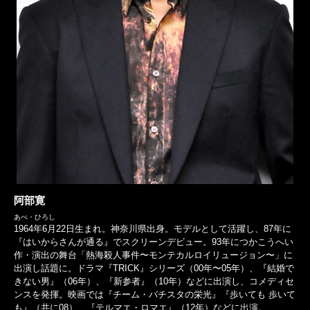
阿部寛
あべ・ひろし
1964年6月22日生まれ。神奈川県出身。モデルとして活躍し、87年に
『はいからさんが通る』でスクリーンデビュー。93年につかこうへい
作・演出の舞台「熱海殺人事件〜モンテカルロイリュージョン〜」に
出演し話題に。ドラマ『TRICK』シリーズ（00年〜05年）、『結婚で
きない男』（06年）、『新参者』（10年）などに出演し、コメディセ
ンスを発揮。映画では『チーム・バチスタの栄光』『歩いても 歩いて
も』（共に08）、『テルマエ・ロマエ』（12年）などに出演。