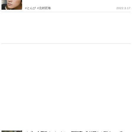
#とんび
#北村匠海
2022.3.17