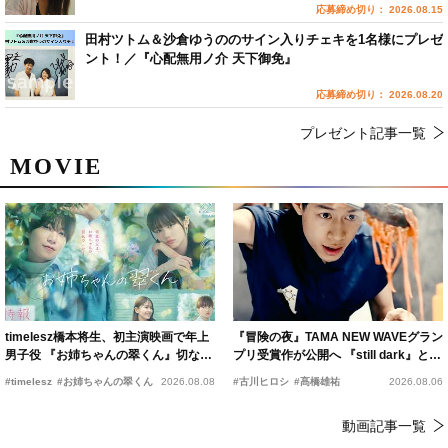
応募締め切り： 2026.08.15
田村ツトム＆沙倉ゆうののサイン入りチェキを1名様にプレゼ
ント！／『心配無用ノ介 天下御免』
応募締め切り： 2026.08.20
プレゼント記事一覧
MOVIE
timelesz橋本将生、初主演映画で年上
『冒険の夜』TAMA NEW WAVEグラン
男子役 『お姉ちゃんの翠くん』切ない
プリ受賞作が公開へ 『still dark』と同
恋の幕開けを予感
時上映決定
#timelesz
#お姉ちゃんの翠くん
2026.08.08
#古川ヒロシ
#髙橋雄祐
2026.08.06
動画記事一覧