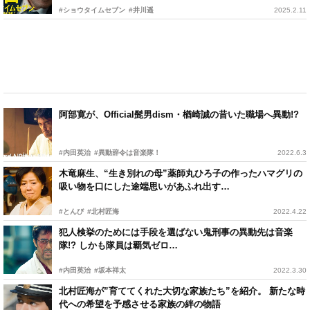
#ショウタイムセブン
#井川遥
2025.2.11
阿部寛が、Official髭男dism・楢崎誠の昔いた職場へ異動!?
#内田英治
#異動辞令は音楽隊！
2022.6.3
木竜麻生、“生き別れの母”薬師丸ひろ子の作ったハマグリの
吸い物を口にした途端思いがあふれ出す…
#とんび
#北村匠海
2022.4.22
犯人検挙のためには手段を選ばない鬼刑事の異動先は音楽
隊!? しかも隊員は覇気ゼロ…
#内田英治
#坂本祥太
2022.3.30
北村匠海が”育ててくれた大切な家族たち”を紹介。 新たな時
代への希望を予感させる家族の絆の物語