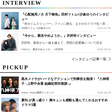
INTERVIEW
『心配無用ノ介 天下御免』田村ツトム×沙倉ゆうのインタビ
ュー
『侍タイムスリッパー』ファンに贈る、まさかのドラマ化！田村ツトム×沙倉ゆうのが語る『心配無用ノ介』撮影秘話
#田村ツトム
#沙倉ゆうの
2026.07.30
『今から、親友やめようか。』沢村玲インタビュー
沢村玲、親友から一線を越えて…理想の恋愛像について語る
#今から、親友やめようか。
#沢村玲
2026.06.20
インタビュー記事一覧
PICKUP
黒木メイサがハードなアクションで刑事役を熱演！『八神瑛
子 –上野中央署 組織犯罪対策課–』
#Hulu
#Hulu週間ランキング
2026.08.08
夏BLが真っ盛り！ 胸キュンも感動も運んでくれるおすすめ
ドラマ3選