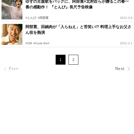
ゆずの主題歌をバックに、阿部寛×北村匠らが贈るこの春一
番の感動作！ 『とんび』長尺予告映像
#とんび
#阿部寛
2022.3.8
阿部寛、回鍋肉が「入らねえ」と苦笑い!? 料理上手なお父さ
ん役を熱演
#CM
#Cook Do®
2022.2.1
1
2
Prev
Next