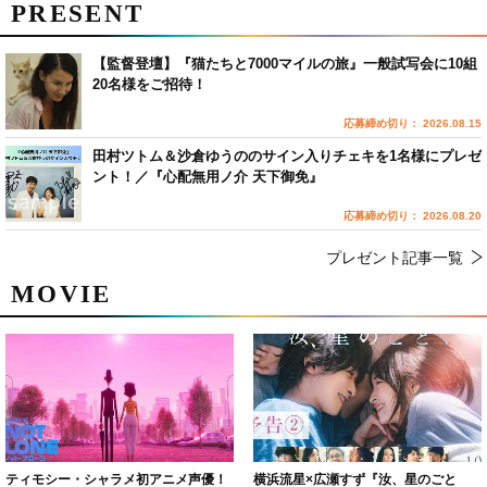
PRESENT
【監督登壇】『猫たちと7000マイルの旅』一般試写会に10組
20名様をご招待！
応募締め切り： 2026.08.15
田村ツトム＆沙倉ゆうののサイン入りチェキを1名様にプレゼ
ント！／『心配無用ノ介 天下御免』
応募締め切り： 2026.08.20
プレゼント記事一覧
MOVIE
ティモシー・シャラメ初アニメ声優！
横浜流星×広瀬すず『汝、星のごと