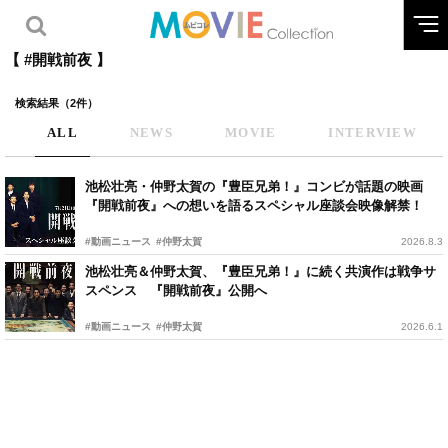
【 #開戦前夜 】
検索結果（2件）
ALL
NEWS
MOVIE
INTERVIEW
池松壮亮・仲野太賀の『豊臣兄弟！』コンビが話題の映画
『開戦前夜』への想いを語るスペシャル座談会映像解禁！
#動画ニュース
#仲野太賀
2026.8.3
池松壮亮＆仲野太賀、『豊臣兄弟！』に続く共演作は戦争サ
スペンス 『開戦前夜』公開へ
#動画ニュース
#仲野太賀
2026.6.1