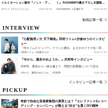
イルミネーション新作『ノット・アロ
く』 RADWIMPS書き下ろし主題歌が
ーン』2027年公開決定
15年の愛を切なく彩る
#アニメ
#アニメーション
2026.08.06
#RADWIMPS
#広瀬すず
2026.08.05
動画記事一覧
INTERVIEW
『心配無用ノ介 天下御免』田村ツトム×沙倉ゆうのインタビ
ュー
『侍タイムスリッパー』ファンに贈る、まさかのドラマ化！田村ツトム×沙倉ゆうのが語る『心配無用ノ介』撮影秘話
#田村ツトム
#沙倉ゆうの
2026.07.30
『今から、親友やめようか。』沢村玲インタビュー
沢村玲、親友から一線を越えて…理想の恋愛像について語る
#今から、親友やめようか。
#沢村玲
2026.06.20
インタビュー記事一覧
PICKUP
奇妙で自由な音楽家集団の真実とは？『エレファント6レコー
ディング・カンパニー』が教える“好き”を貫くDIY精神