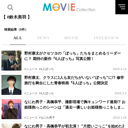
【 #鈴木美羽 】
検索結果（5件）
ALL
NEWS
MOVIE
INTERVIEW
野村康太がクセツヨの「ぼっち」たちをまとめるリーダー
に？ 期待の新作『6人ぼっち』写真公開！
#ニュース
#6人ぼっち
2025.4.13
野村康太、クラスに1人も友だちがいない“ぼっち”に!? 修学
旅行を舞台にした青春映画『6人ぼっち』公開決定
#ニュース
#6人ぼっち
2025.2.4
なにわ男子・高橋恭平、撮影現場で胸キュンワード連発!? お
姫様抱っこのシーンは「過去一優しいお姫様抱っこをしまし
た」
#ニュース
#なにわ男子
2023.1.28
なにわ男子・高橋恭平が初主演！ ”片想いごっこ”を始めた2