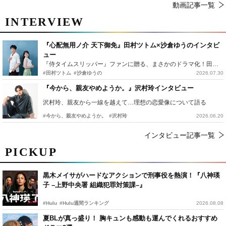
動画記事一覧
INTERVIEW
『心配無用ノ介 天下御免』田村ツトム×沙倉ゆうのインタビ
ュー
『侍タイムスリッパー』ファンに贈る、まさかのドラマ化！田村ツトム×沙倉ゆうのが語る『心配無用ノ介』撮影秘話
#田村ツトム
#沙倉ゆうの
2026.07.30
『今から、親友やめようか。』沢村玲インタビュー
沢村玲、親友から一線を越えて…理想の恋愛像について語る
#今から、親友やめようか。
#沢村玲
2026.06.20
インタビュー記事一覧
PICKUP
黒木メイサがハードなアクションで刑事役を熱演！『八神瑛
子 –上野中央署 組織犯罪対策課–』
#Hulu
#Hulu週間ランキング
2026.08.08
夏BLが真っ盛り！ 胸キュンも感動も運んでくれるおすすめ