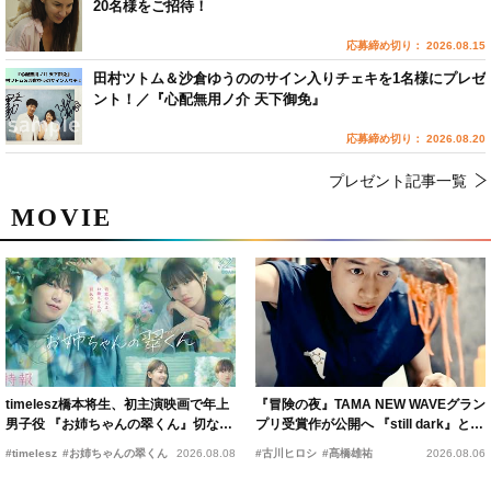
20名様をご招待！
応募締め切り： 2026.08.15
田村ツトム＆沙倉ゆうののサイン入りチェキを1名様にプレゼ
ント！／『心配無用ノ介 天下御免』
応募締め切り： 2026.08.20
プレゼント記事一覧
MOVIE
timelesz橋本将生、初主演映画で年上
『冒険の夜』TAMA NEW WAVEグラン
男子役 『お姉ちゃんの翠くん』切ない
プリ受賞作が公開へ 『still dark』と同
恋の幕開けを予感
時上映決定
#timelesz
#お姉ちゃんの翠くん
2026.08.08
#古川ヒロシ
#髙橋雄祐
2026.08.06