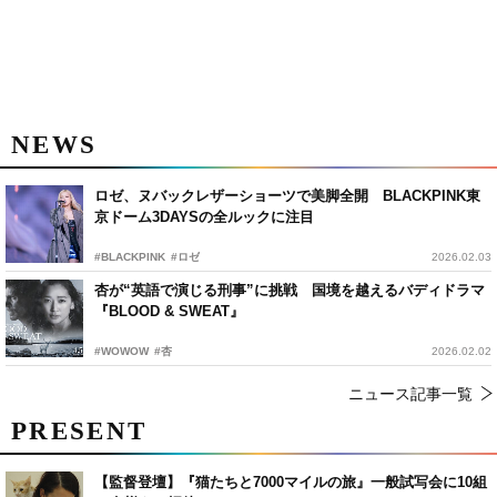
NEWS
ロゼ、ヌバックレザーショーツで美脚全開 BLACKPINK東
京ドーム3DAYSの全ルックに注目
#BLACKPINK
#ロゼ
2026.02.03
杏が“英語で演じる刑事”に挑戦 国境を越えるバディドラマ
『BLOOD & SWEAT』
#WOWOW
#杏
2026.02.02
ニュース記事一覧
PRESENT
【監督登壇】『猫たちと7000マイルの旅』一般試写会に10組