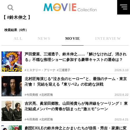
【 #鈴木伸之 】
検索結果（6件）
ALL
NEWS
MOVIE
INTERVIEW
芦田愛菜、三浦透子、鈴木伸之……「解けなければ、消され
る」不穏な推理ショーに参加する豪華キャストの運命は？
#ミステリー・アリーナ
#三浦透子
2026.3.10
北村匠海演じる“泣き虫のヒーロー”と、最強のチーム・東京
卍會！ 完結を迎える『東リベ2』の壮絶な決戦
#今田美桜
#北村匠海
2023.6.22
吉沢亮、眞栄田郷敦、山田裕貴らが海岸線をツーリング！ 東
卍結成メンバーの青春が詰まった“激エモ”シーン
#今田美桜
#北村匠海
2023.4.21
劇団EXILEの鈴木伸之とかまいたちが信長・秀吉・家康に変