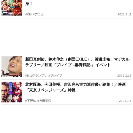
身！
#CM
#アコム
2021.8.11
新田真剣佑、鈴木伸之（劇団EXILE）、渡邊圭祐、マヂカル
ラブリー／映画『ブレイブ –群青戦記-』イベント
#M-1グランプリ
#ブレイブ
2021.2.18
北村匠海、今田美桜、吉沢亮ら実力派俳優が結集！／映画
『東京リベンジャーズ』特報
#下野紘
#今田美桜
2021.1.4