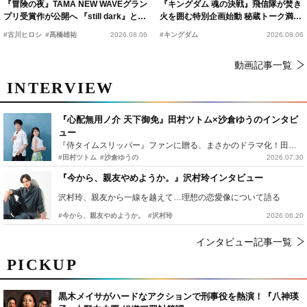
『冒険の夜』TAMA NEW WAVEグラン
『キングダム 魂の決戦』飛信隊が焚き
プリ受賞作が公開へ 『still dark』と同
火を囲む特別企画始動 秘蔵トーク満載
時上映決定
の“キングダムキャンプ”開催
#古川ヒロシ
#髙橋雄祐
2026.08.06
#キングダム
2026.08.06
動画記事一覧
INTERVIEW
『心配無用ノ介 天下御免』田村ツトム×沙倉ゆうのインタビ
ュー
『侍タイムスリッパー』ファンに贈る、まさかのドラマ化！田村ツトム×沙倉ゆうのが語る『心配無用ノ介』撮影秘話
#田村ツトム
#沙倉ゆうの
2026.07.30
『今から、親友やめようか。』沢村玲インタビュー
沢村玲、親友から一線を越えて…理想の恋愛像について語る
#今から、親友やめようか。
#沢村玲
2026.06.20
インタビュー記事一覧
PICKUP
黒木メイサがハードなアクションで刑事役を熱演！『八神瑛