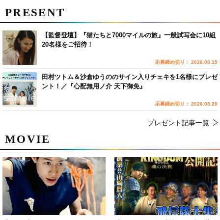
PRESENT
【監督登壇】『猫たちと7000マイルの旅』一般試写会に10組
20名様をご招待！
応募締め切り： 2026.08.15
田村ツトム＆沙倉ゆうののサイン入りチェキを1名様にプレゼ
ント！／『心配無用ノ介 天下御免』
応募締め切り： 2026.08.20
プレゼント記事一覧
MOVIE