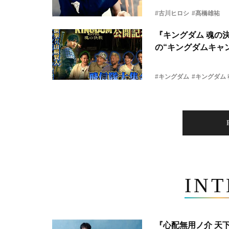
#古川ヒロシ
#髙橋雄祐
『キングダム 魂の
の“キングダムキャ
#キングダム
#キングダム
IN
『心配無用ノ介 天