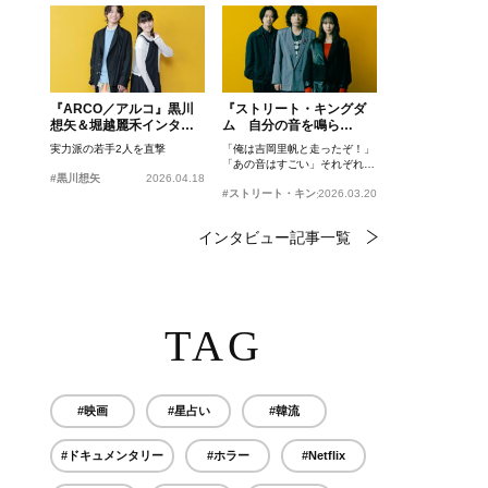
『ARCO／アルコ』黒川
『ストリート・キングダ
想矢＆堀越麗禾インタビ
ム 自分の音を鳴ら
ュー
せ。』峯田和伸、若葉竜
実力派の若手2人を直撃
「俺は吉岡里帆と走ったぞ！」
也、吉岡里帆インタビュ
「あの音はすごい」それぞれの
ー
#黒川想矢
2026.04.18
忘れがたいシーンとは？
#ストリート・キングダム 自分の音を鳴らせ。
2026.03.20
インタビュー記事一覧
TAG
#映画
#星占い
#韓流
#ドキュメンタリー
#ホラー
#Netflix