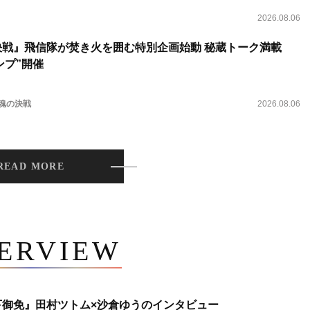
2026.08.06
決戦』飛信隊が焚き火を囲む特別企画始動 秘蔵トーク満載
ンプ”開催
 魂の決戦
2026.08.06
READ MORE
TERVIEW
下御免』田村ツトム×沙倉ゆうのインタビュー