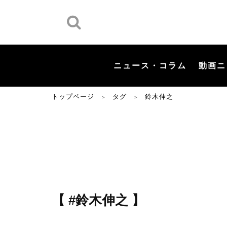
ニュース・コラム
動画ニ
トップページ
タグ
鈴木伸之
＞
＞
【 #鈴木伸之 】