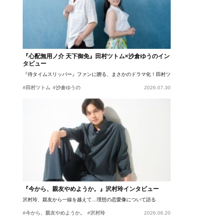
『心配無用ノ介 天下御免』田村ツトム×沙倉ゆうのイン
タビュー
『侍タイムスリッパー』ファンに贈る、まさかのドラマ化！田村ツトム×沙倉ゆうのが語
#田村ツトム
#沙倉ゆうの
2026.07.30
『今から、親友やめようか。』沢村玲インタビュー
沢村玲、親友から一線を越えて…理想の恋愛像について語る
#今から、親友やめようか。
#沢村玲
2026.06.20