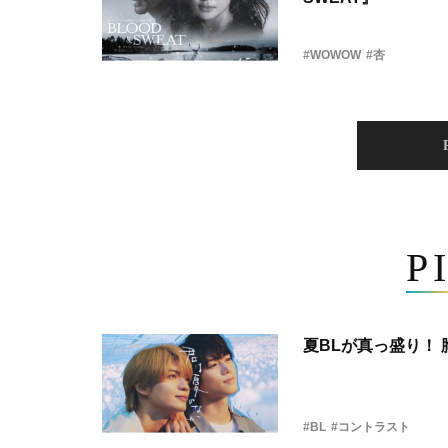
#WOWOW
#杏
P
夏BLが真っ盛り！
#BL
#コントラスト