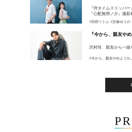
『侍タイムスリッパー
『心配無用ノ介』撮影
#田村ツトム
#沙倉ゆうの
『今から、親友やめ
沢村玲、親友から一線
#今から、親友やめようか
PR