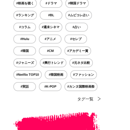
#映画を聴く
#ドラマ
#韓国ドラマ
#ランキング
#BL
#ムビコレ占い
#コラム
#週末シネマ
#占い
#Hulu
#アニメ
#セレブ
#韓国
#CM
#アカデミー賞
#ジャニーズ
#興行トレンド
#元ネタ比較
#Netflix TOP10
#韓国映画
#ファッション
#実話
#K-POP
#カンヌ国際映画祭
タグ一覧