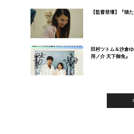
【監督登壇】『猫た
田村ツトム＆沙倉ゆ
用ノ介 天下御免』