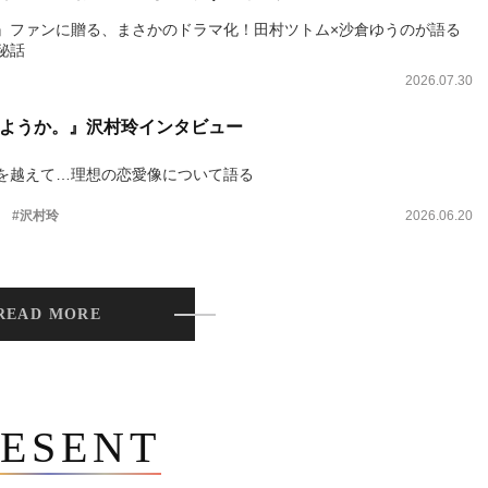
』ファンに贈る、まさかのドラマ化！田村ツトム×沙倉ゆうのが語る
秘話
2026.07.30
ようか。』沢村玲インタビュー
を越えて…理想の恋愛像について語る
。
#沢村玲
2026.06.20
READ MORE
ESENT