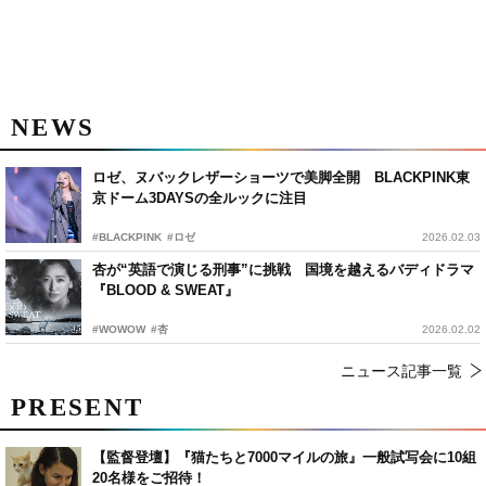
NEWS
ロゼ、ヌバックレザーショーツで美脚全開 BLACKPINK東
京ドーム3DAYSの全ルックに注目
#BLACKPINK
#ロゼ
2026.02.03
杏が“英語で演じる刑事”に挑戦 国境を越えるバディドラマ
『BLOOD & SWEAT』
#WOWOW
#杏
2026.02.02
ニュース記事一覧
PRESENT
【監督登壇】『猫たちと7000マイルの旅』一般試写会に10組
20名様をご招待！