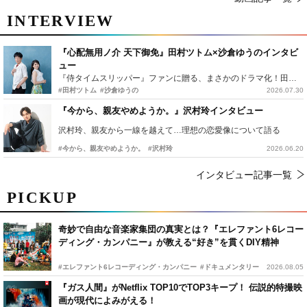
INTERVIEW
『心配無用ノ介 天下御免』田村ツトム×沙倉ゆうのインタビ
ュー
『侍タイムスリッパー』ファンに贈る、まさかのドラマ化！田村ツトム×沙倉ゆうのが語る『心配無用ノ介』撮影秘話
#田村ツトム
#沙倉ゆうの
2026.07.30
『今から、親友やめようか。』沢村玲インタビュー
沢村玲、親友から一線を越えて…理想の恋愛像について語る
#今から、親友やめようか。
#沢村玲
2026.06.20
インタビュー記事一覧
PICKUP
奇妙で自由な音楽家集団の真実とは？『エレファント6レコー
ディング・カンパニー』が教える“好き”を貫くDIY精神
#エレファント6レコーディング・カンパニー
#ドキュメンタリー
2026.08.05
『ガス人間』がNetflix TOP10でTOP3キープ！ 伝説的特撮映
画が現代によみがえる！