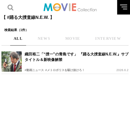
【 #踊る大捜査線N.E.W. 】
検索結果（1件）
ALL
NEWS
MOVIE
INTERVIEW
織田裕二「“捜一”の青島です」 『踊る大捜査線N.E.W.』サブ
タイトル＆新映像解禁
#動画ニュース
#メトロポリスを駆け抜けろ！
2026.6.2