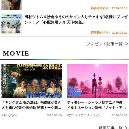
応募締め切り： 2026.08.15
田村ツトム＆沙倉ゆうののサイン入りチェキを1名様にプレゼ
ント！／『心配無用ノ介 天下御免』
応募締め切り： 2026.08.20
プレゼント記事一覧
MOVIE
『キングダム 魂の決戦』飛信隊が焚き
ティモシー・シャラメ初アニメ声優！
火を囲む特別企画始動 秘蔵トーク満載
イルミネーション新作『ノット・アロ
の“キングダムキャンプ”開催
ーン』2027年公開決定
#キングダム
2026.08.06
#アニメ
#アニメーション
2026.08.06
動画記事一覧