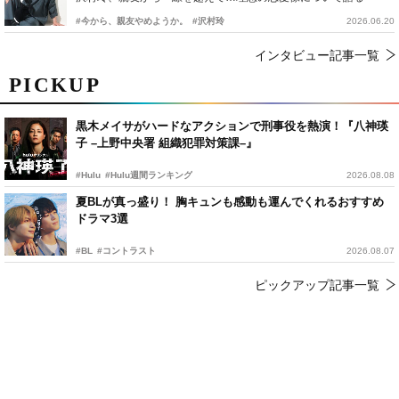
#今から、親友やめようか。
#沢村玲
2026.06.20
インタビュー記事一覧
PICKUP
黒木メイサがハードなアクションで刑事役を熱演！『八神瑛
子 –上野中央署 組織犯罪対策課–』
#Hulu
#Hulu週間ランキング
2026.08.08
夏BLが真っ盛り！ 胸キュンも感動も運んでくれるおすすめ
ドラマ3選
#BL
#コントラスト
2026.08.07
ピックアップ記事一覧