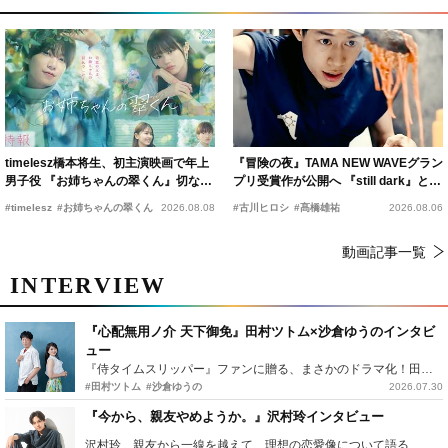
timelesz橋本将生、初主演映画で年上
『冒険の夜』TAMA NEW WAVEグラン
男子役 『お姉ちゃんの翠くん』切ない
プリ受賞作が公開へ 『still dark』と同
恋の幕開けを予感
時上映決定
#timelesz
#お姉ちゃんの翠くん
2026.08.08
#古川ヒロシ
#髙橋雄祐
2026.08.06
動画記事一覧
INTERVIEW
『心配無用ノ介 天下御免』田村ツトム×沙倉ゆうのインタビ
ュー
『侍タイムスリッパー』ファンに贈る、まさかのドラマ化！田村ツトム×沙倉ゆうのが語る『心配無用ノ介』撮影秘話
#田村ツトム
#沙倉ゆうの
2026.07.30
『今から、親友やめようか。』沢村玲インタビュー
沢村玲、親友から一線を越えて…理想の恋愛像について語る