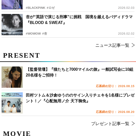
#BLACKPINK
#ロゼ
2026.02.03
杏が“英語で演じる刑事”に挑戦 国境を越えるバディドラマ
『BLOOD & SWEAT』
#WOWOW
#杏
2026.02.02
ニュース記事一覧
PRESENT
【監督登壇】『猫たちと7000マイルの旅』一般試写会に10組
20名様をご招待！
応募締め切り： 2026.08.15
田村ツトム＆沙倉ゆうののサイン入りチェキを1名様にプレゼ
ント！／『心配無用ノ介 天下御免』
応募締め切り： 2026.08.20
プレゼント記事一覧
MOVIE