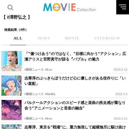
【 #澤野弘之 】
検索結果（4件）
ALL
NEWS
MOVIE
INTERVIEW
「”傷つけあう“のではなく、”目標に向かう“アクション」広
瀬アリスと宮野真守が語る『バブル』の魅力
#動画ニュース
#Eve
2022.5.12
志尊淳のぶっきらぼうだけど心に優しさがある役作りに「い
い案配」
#動画ニュース
#Netflix
2022.5.4
パルクールアクションのスピード感と楽曲の疾走感が重なり
合う“アニメーションと音楽の融合”
#動画ニュース
#Eve
2022.4.21
志尊淳、東京を“戦場“に、重力無視して縦横無尽に駆け抜け