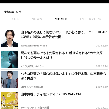
検索結果（7件）
ALL
NEWS
MOVIE
INTERVIEW
山下智久の優しく切ないバラードが心に響く、『SEE HEAR
LOVE』90秒の本予告が公開！
#Amazon Prime Video
2023.5.15
死んでも死んでもまた殺される！ 繰り返される“カラダ探
し”6つのルールとは!?
#カラダ探し
#ホラー
2022.7.14
ハナコ岡部の「悩むのは偉いよ！」に仲野太賀、山本舞香も
深く共感!?
#CM
#ハナコ岡部大
2022.1.12
山本舞香、ティモンディ／ZEUS WiFi CM
#ティモンディ
#山本舞香
2021.4.21