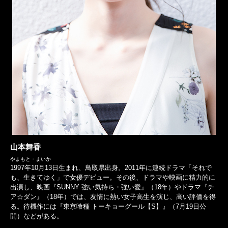
山本舞香
やまもと・まいか
1997年10月13日生まれ、鳥取県出身。2011年に連続ドラマ「それで
も、生きてゆく」で女優デビュー。その後、ドラマや映画に精力的に
出演し、映画『SUNNY 強い気持ち・強い愛』（18年）やドラマ『チ
ア☆ダン』（18年）では、友情に熱い女子高生を演じ、高い評価を得
る。待機作には『東京喰種 トーキョーグール【S】』（7月19日公
開）などがある。