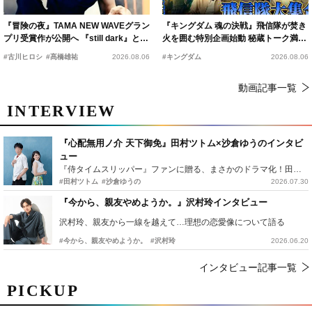
『冒険の夜』TAMA NEW WAVEグラン
『キングダム 魂の決戦』飛信隊が焚き
プリ受賞作が公開へ 『still dark』と同
火を囲む特別企画始動 秘蔵トーク満載
時上映決定
の“キングダムキャンプ”開催
#古川ヒロシ
#髙橋雄祐
2026.08.06
#キングダム
2026.08.06
動画記事一覧
INTERVIEW
『心配無用ノ介 天下御免』田村ツトム×沙倉ゆうのインタビ
ュー
『侍タイムスリッパー』ファンに贈る、まさかのドラマ化！田村ツトム×沙倉ゆうのが語る『心配無用ノ介』撮影秘話
#田村ツトム
#沙倉ゆうの
2026.07.30
『今から、親友やめようか。』沢村玲インタビュー
沢村玲、親友から一線を越えて…理想の恋愛像について語る
#今から、親友やめようか。
#沢村玲
2026.06.20
インタビュー記事一覧
PICKUP