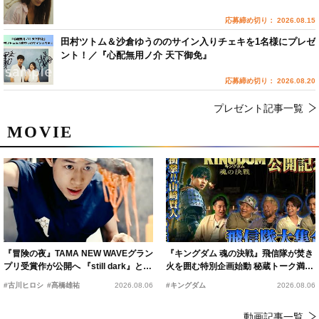
応募締め切り： 2026.08.15
田村ツトム＆沙倉ゆうののサイン入りチェキを1名様にプレゼ
ント！／『心配無用ノ介 天下御免』
応募締め切り： 2026.08.20
プレゼント記事一覧
MOVIE
『冒険の夜』TAMA NEW WAVEグラン
『キングダム 魂の決戦』飛信隊が焚き
プリ受賞作が公開へ 『still dark』と同
火を囲む特別企画始動 秘蔵トーク満載
時上映決定
の“キングダムキャンプ”開催
#古川ヒロシ
#髙橋雄祐
2026.08.06
#キングダム
2026.08.06
動画記事一覧