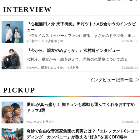
INTERVIEW
『心配無用ノ介 天下御免』田村ツトム×沙倉ゆうのインタビ
ュー
『侍タイムスリッパー』ファンに贈る、まさかのドラマ化！田村ツトム×沙倉ゆうのが語る『心配無用ノ介』撮影秘話
#田村ツトム
#沙倉ゆうの
2026.07.30
『今から、親友やめようか。』沢村玲インタビュー
沢村玲、親友から一線を越えて…理想の恋愛像について語る
#今から、親友やめようか。
#沢村玲
2026.06.20
インタビュー記事一覧
PICKUP
夏BLが真っ盛り！ 胸キュンも感動も運んでくれるおすすめ
ドラマ3選
#BL
#コントラスト
2026.08.07
奇妙で自由な音楽家集団の真実とは？『エレファント6レコー
ディング・カンパニー』が教える“好き”を貫くDIY精神