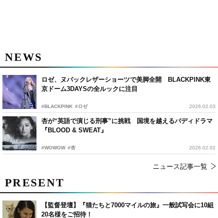
NEWS
ロゼ、ヌバックレザーショーツで美脚全開 BLACKPINK東
京ドーム3DAYSの全ルックに注目
#BLACKPINK
#ロゼ
2026.02.03
杏が“英語で演じる刑事”に挑戦 国境を越えるバディドラマ
『BLOOD & SWEAT』
#WOWOW
#杏
2026.02.02
ニュース記事一覧
PRESENT
【監督登壇】『猫たちと7000マイルの旅』一般試写会に10組
20名様をご招待！